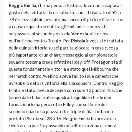
Reggio Emilia,
che ha perso a Pistoia, dove non assapora il
gusto della vittoria da ormai sette anni. Il risultato di 92 a
78 è senza dubbio pesante, ma ancora di più lo è il fatto che
a causa di questa sconfitta gli Emiliani si sono visti
sorpassare al secondo posto da
Venezia
, vittoriosa
nell’anticipo contro Trento. Per
Pistoia
invece si è trattata
della quinta vittoria su sei partite giocate in casa e, cosa
più importante, di un chiaro messaggio al campionato: la
squadra toscana crede infatti nei play-off. Protagonista di
questa fondamentale vittoria è stato quel Milbourne che
nel match contro Avellino aveva fallito i due canestri che
avrebbero dato la vittoria alla sua squadra. Contro Reggio
Emilia è stato invece decisivo con i suoi 12 punti di fila, che
hanno dato fiducia alla squadra. L’equilibrio tra le due
formazioni lo ha però rotto Filloy, che sul finire del
secondo quarto ha piazzato tre triple di fila che hanno
portato Pistoia sul 28 a 16. Reggio Emilia ha provato a
rientrare in partita passando alla difesa a zona e a metà