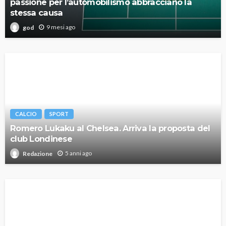
passione per l’automobilismo abbracciano la
stessa causa
9 mesi ago
god
CALCIO
SPORT
Romero Lukaku al Chelsea. Arriva la proposta del
club Londinese
5 anni ago
Redazione