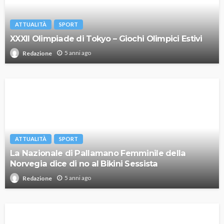
ATTUALITÀ
SPORT
XXXII Olimpiade di Tokyo – Giochi Olimpici Estivi
5 anni ago
Redazione
ATTUALITÀ
SPORT
La Nazionale di Pallamano Femminile della
Norvegia dice di no al Bikini Sessista
5 anni ago
Redazione