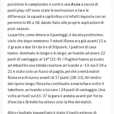
posizione in campionato e contro una
Acea
a caccia di
punti play-off sono state le motivazioni a fare le
differenza: la squadra capitolina si è infatti imposta con un
perentorio 80 a 58
,
dando fiato alle proprie aspirazioni di
post-season.
La partita, come dimosra il punteggi, è durata pochissimo,
visto che dopo nemmeno 5 minuti Roma era già avanti 12 a
2 grazie a due tiri da tre di Stipcevic. I padroni di casa
hanno dominato in lungo e in largo, arrivando ad avere 22
punti di vantaggio al 14° (31-9). I Pugliesi hanno provato
ad imbastire una timida reazione arrivando a -13: ma il 34 a
21 è stato solo un fuoco di paglia, perchè a metà match
Roma era di nuovo avanti di 17 punti, (38-21). Al rientro
dal riposo lungo l’Acea ha continuato a martellare sotto il
tabellone, arrivando a toccare i 24 punti di vantaggio. Una
volta arrivati sul 61-37 la gara è andata avanti per forza
d’inerzia e Brindisi ha atteso solo la fine del match.
Altro risultato inaspettato è stato il tonfo esterno di