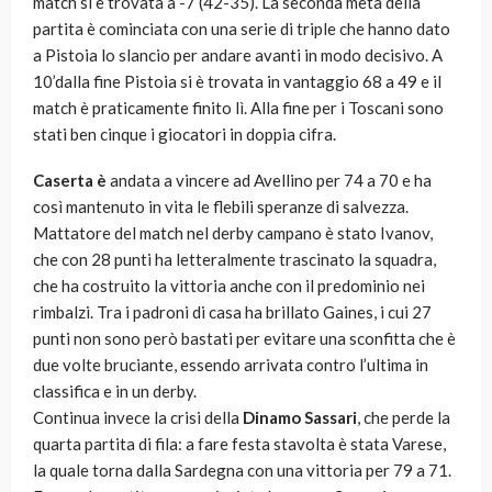
match si è trovata a -7 (42-35). La seconda metà della
partita è cominciata con una serie di triple che hanno dato
a Pistoia lo slancio per andare avanti in modo decisivo. A
10’dalla fine Pistoia si è trovata in vantaggio 68 a 49 e il
match è praticamente finito lì. Alla fine per i Toscani sono
stati ben cinque i giocatori in doppia cifra.
Caserta è
andata a vincere ad Avellino per 74 a 70 e ha
così mantenuto in vita le flebili speranze di salvezza.
Mattatore del match nel derby campano è stato Ivanov,
che con 28 punti ha letteralmente trascinato la squadra,
che ha costruito la vittoria anche con il predominio nei
rimbalzi. Tra i padroni di casa ha brillato Gaines, i cui 27
punti non sono però bastati per evitare una sconfitta che è
due volte bruciante, essendo arrivata contro l’ultima in
classifica e in un derby.
Continua invece la crisi della
Dinamo Sassari
, che perde la
quarta partita di fila: a fare festa stavolta è stata Varese,
la quale torna dalla Sardegna con una vittoria per 79 a 71.