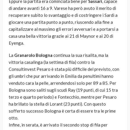
Eppure la partita era cominciata bene per
Sassari
, capace
di andare avanti 16 a 9. Varese ha però avuto il merito di
recuperare subito lo svantaggio e di costringere i Sardi a
giocare una partita punto a punto, riuscendo alla fine a
capitalizzare al massimo gli errori avversari e a portarsi a
casa una bella vittoria grazie ai 21 di Maynor e ai 20 di
Eyenga.
La
Granarolo Bologna
continua la sua risalita, ma la
vittoria casalinga (la settima di fila) contro la
Consultinvest Pesaro è stata più difficile del previsto, con
gli umbri che pur arrivando in Emilia da penultimi hanno
venduto cara la pelle, arrendendosi solo per 89 a 85. Per
Bologna sono saliti sugli scudi Ray (19 punti, di cui 15 tra
terzo e quarto periodo) e Fontecchio, mentre per Pesaro
ha brillato la stella di Lorant (23 punti). Con questo
sofferto successo Bologna è certa di essere tra le prime
otto.
Infine, in serata, è arrivato il secondo stop di fila per