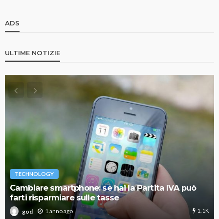
ADS
ULTIME NOTIZIE
TECHNOLOGY
Cambiare smartphone: se hai la Partita IVA può
farti risparmiare sulle tasse
1.1K
1 anno ago
god