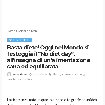
Home
Scienze e Tech
SCIENZE E TECH
Basta diete! Oggi nel Mondo si
festeggia il “No diet day”,
all’insegna di un’alimentazione
sana ed equilibrata
11 anni ago
diete
Mary Evans Young
Redazione
No Diet Day
salute
La ricorrenza, nata un quarto di secolo fa grazie ad un’idea