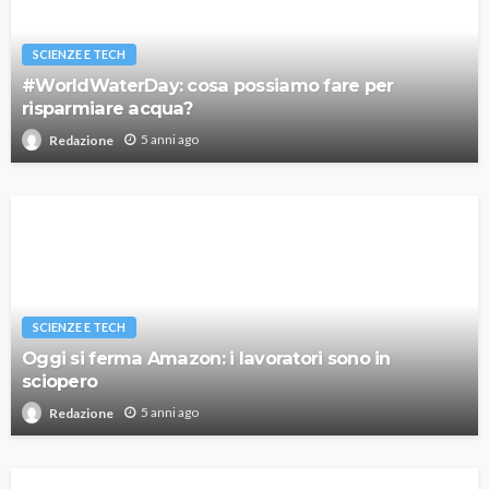
SCIENZE E TECH
#WorldWaterDay: cosa possiamo fare per
risparmiare acqua?
5 anni ago
Redazione
SCIENZE E TECH
Oggi si ferma Amazon: i lavoratori sono in
sciopero
5 anni ago
Redazione