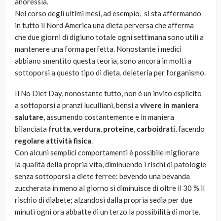
anoressia.
Nel corso degli ultimi mesi, ad esempio, si sta affermando
in tutto il Nord America una dieta perversa che afferma
che due giorni di digiuno totale ogni settimana sono utili a
mantenere una forma perfetta. Nonostante i medici
abbiano smentito questa teoria, sono ancora in molti a
sottoporsi a questo tipo di dieta, deleteria per l’organismo.
Il No Diet Day, nonostante tutto, non è un invito esplicito
a sottoporsi a pranzi luculliani, bensì a
vivere in maniera
salutare
, assumendo costantemente e in maniera
bilanciata
frutta
,
verdura
,
proteine
,
carboidrati
, facendo
regolare attività fisica
.
Con alcuni semplici comportamenti è possibile migliorare
la qualità della propria vita, diminuendo i rischi di patologie
senza sottoporsi a diete ferree: bevendo una bevanda
zuccherata in meno al giorno si diminuisce di oltre il 30 % il
rischio di diabete; alzandosi dalla propria sedia per due
minuti ogni ora abbatte di un terzo la possibilità di morte.