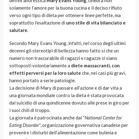
dell’ex anoressica
Mary Evans Young
, celebra non
solamente l’amore per la buona cucina e il deciso rifiuto
verso ogni tipo di dieta per ottenere linee perfette, ma
soprattutto l’esaltazione di
uno stile di vita bilanciato e
salutare
.
Secondo Mary Evans Young, infatti, nel corso degli ultimi
decenni gli stereotipi di bellezza hanno fatto sì che un
numero non trascurabile di ragazzi e ragazze si siano
sottoposti volontariamente a
diete massacranti, con
effetti perversi per la loro salute
che, nei casi più gravi,
hanno portato a serie patologie.
La decisione di Mary di passare all’azione e di dar vita a
una giornata mondiale contro la dieta è stata provocata
dal suicidio di una quindicenne dovuto alle prese in giro per
i suoi chili di troppo.
La giornata è patrocinata anche dal “
National Center for
Eating Disorder
“, organizzazione governativa canadese per
prevenire i disturbi dell’alimentazione come bulimia e