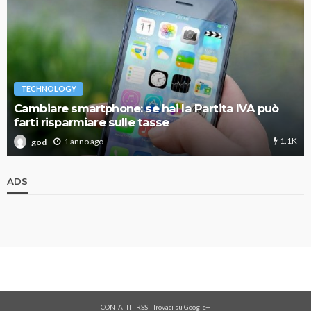
TECHNOLOGY
Cambiare smartphone: se hai la Partita IVA può
farti risparmiare sulle tasse
1.1K
1 anno ago
god
ADS
CONTATTI
-
RSS
-
Trovaci su Google+