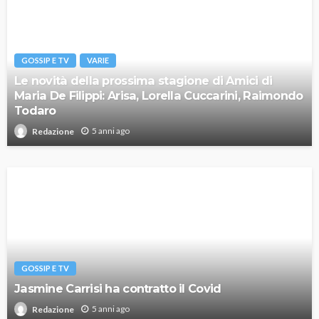
GOSSIP E TV
VARIE
Le novità della prossima stagione di Amici di
Maria De Filippi: Arisa, Lorella Cuccarini, Raimondo
Todaro
5 anni ago
Redazione
GOSSIP E TV
Jasmine Carrisi ha contratto il Covid
5 anni ago
Redazione