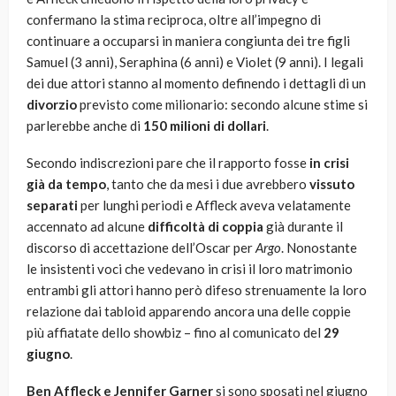
confermano la stima reciproca, oltre all’impegno di
continuare a occuparsi in maniera congiunta dei tre figli
Samuel (3 anni), Seraphina (6 anni) e Violet (9 anni). I legali
dei due attori stanno al momento definendo i dettagli di un
divorzio
previsto come milionario: secondo alcune stime si
parlerebbe anche di
150 milioni di dollari
.
Secondo indiscrezioni pare che il rapporto fosse
in crisi
già da tempo
, tanto che da mesi i due avrebbero
vissuto
separati
per lunghi periodi e Affleck aveva velatamente
accennato ad alcune
difficoltà di coppia
già durante il
discorso di accettazione dell’Oscar per
Argo
. Nonostante
le insistenti voci che vedevano in crisi il loro matrimonio
entrambi gli attori hanno però difeso strenuamente la loro
relazione dai tabloid apparendo ancora una delle coppie
più affiatate dello showbiz – fino al comunicato del
29
giugno
.
Ben Affleck e Jennifer Garner
si sono sposati nel giugno