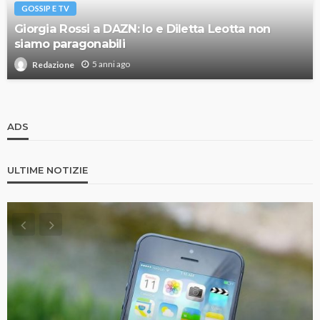
GOSSIP E TV
Giorgia Rossi a DAZN: Io e Diletta Leotta non
siamo paragonabili
5 anni ago
Redazione
ADS
ULTIME NOTIZIE