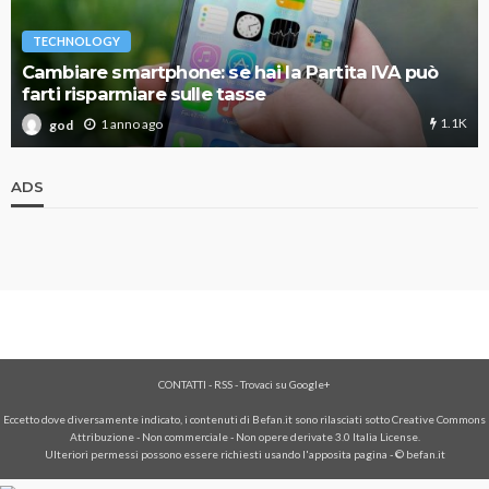
TECHNOLOGY
Cambiare smartphone: se hai la Partita IVA può
farti risparmiare sulle tasse
1.1K
1 anno ago
god
ADS
CONTATTI
-
RSS
-
Trovaci su Google+
Eccetto dove diversamente indicato, i contenuti di Befan.it sono rilasciati sotto Creative Commons
Attribuzione - Non commerciale - Non opere derivate 3.0 Italia License.
Ulteriori permessi possono essere richiesti usando l'
apposita pagina
- © befan.it