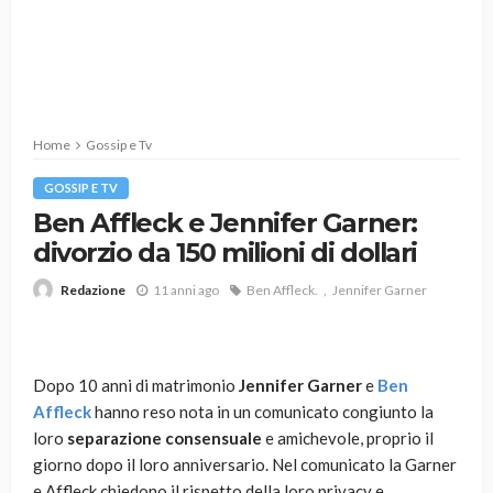
Home
Gossip e Tv
GOSSIP E TV
Ben Affleck e Jennifer Garner:
divorzio da 150 milioni di dollari
11 anni ago
Ben Affleck.
Jennifer Garner
Redazione
Dopo 10 anni di matrimonio
Jennifer Garner
e
Ben
Affleck
hanno reso nota in un comunicato congiunto la
loro
separazione
consensuale
e amichevole, proprio il
giorno dopo il loro anniversario. Nel comunicato la Garner
e Affleck chiedono il rispetto della loro privacy e