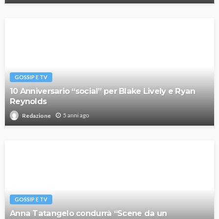
GOSSIP E TV
10 Anniversario “social” per Blake Lively e Ryan
Reynolds
5 anni ago
Redazione
GOSSIP E TV
Anna Tatangelo condurrà “Scene da un