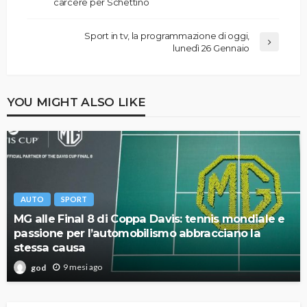
carcere per Schettino
Sport in tv, la programmazione di oggi,
lunedì 26 Gennaio
YOU MIGHT ALSO LIKE
AUTO
SPORT
MG alle Final 8 di Coppa Davis: tennis mondiale e
passione per l’automobilismo abbracciano la
stessa causa
9 mesi ago
god