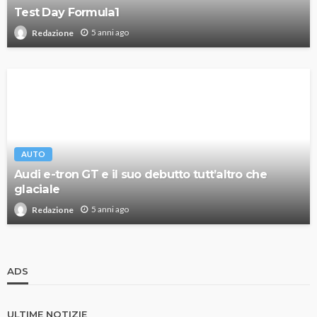
Test Day Formula1
5 anni ago
Redazione
AUTO
Audi e-tron GT e il suo debutto tutt’altro che
glaciale
5 anni ago
Redazione
ADS
ULTIME NOTIZIE