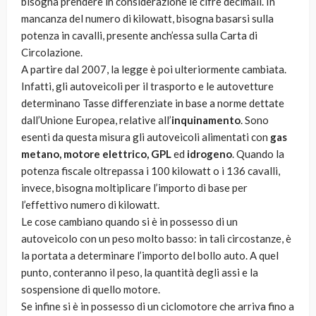
bisogna prendere in considerazione le cifre decimali. In
mancanza del numero di kilowatt, bisogna basarsi sulla
potenza in cavalli, presente anch’essa sulla Carta di
Circolazione.
A partire dal 2007, la legge è poi ulteriormente cambiata.
Infatti, gli autoveicoli per il trasporto e le autovetture
determinano Tasse differenziate in base a norme dettate
dall’Unione Europea, relative all’
inquinamento
. Sono
esenti da questa misura gli autoveicoli alimentati con
gas
metano, motore elettrico, GPL
ed
idrogeno
. Quando la
potenza fiscale oltrepassa i 100 kilowatt o i 136 cavalli,
invece, bisogna moltiplicare l’importo di base per
l’effettivo numero di kilowatt.
Le cose cambiano quando si è in possesso di un
autoveicolo con un peso molto basso: in tali circostanze, è
la portata a determinare l’importo del bollo auto. A quel
punto, conteranno il peso, la quantità degli assi e la
sospensione di quello motore.
Se infine si è in possesso di un ciclomotore che arriva fino a