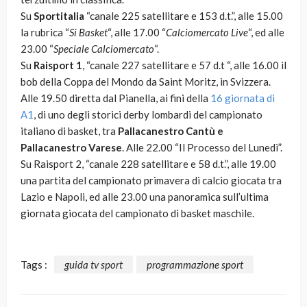
Su
Sportitalia
“canale 225 satellitare e 153 d.t.”, alle 15.00
la rubrica “
Si Basket
“, alle 17.00 “
Calciomercato Live
“, ed alle
23.00 “
Speciale Calciomercato
“.
Su
Raisport 1
, “canale 227 satellitare e 57 d.t “, alle 16.00 il
bob della Coppa del Mondo da Saint Moritz, in Svizzera.
Alle 19.50 diretta dal Pianella, ai fini della
16 giornata di
A1
, di uno degli storici derby lombardi del campionato
italiano di basket, tra
Pallacanestro Cantù e
Pallacanestro Varese
. Alle 22.00 “Il Processo del Lunedì”.
Su Raisport 2, “canale 228 satellitare e 58 d.t.”, alle 19.00
una partita del campionato primavera di calcio giocata tra
Lazio e Napoli, ed alle 23.00 una panoramica sull’ultima
giornata giocata del campionato di basket maschile.
Tags :
guida tv sport
programmazione sport