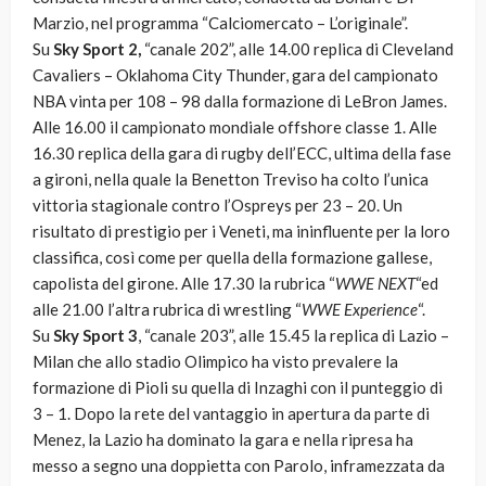
Marzio, nel programma “Calciomercato – L’originale”.
Su
Sky Sport 2,
“canale 202”, alle 14.00 replica di Cleveland
Cavaliers – Oklahoma City Thunder, gara del campionato
NBA vinta per 108 – 98 dalla formazione di LeBron James.
Alle 16.00 il campionato mondiale offshore classe 1. Alle
16.30 replica della gara di rugby dell’ECC, ultima della fase
a gironi, nella quale la Benetton Treviso ha colto l’unica
vittoria stagionale contro l’Ospreys per 23 – 20. Un
risultato di prestigio per i Veneti, ma ininfluente per la loro
classifica, così come per quella della formazione gallese,
capolista del girone. Alle 17.30 la rubrica “
WWE NEXT
“ed
alle 21.00 l’altra rubrica di wrestling “
WWE Experience
“.
Su
Sky Sport 3
, “canale 203”, alle 15.45 la replica di Lazio –
Milan che allo stadio Olimpico ha visto prevalere la
formazione di Pioli su quella di Inzaghi con il punteggio di
3 – 1. Dopo la rete del vantaggio in apertura da parte di
Menez, la Lazio ha dominato la gara e nella ripresa ha
messo a segno una doppietta con Parolo, inframezzata da