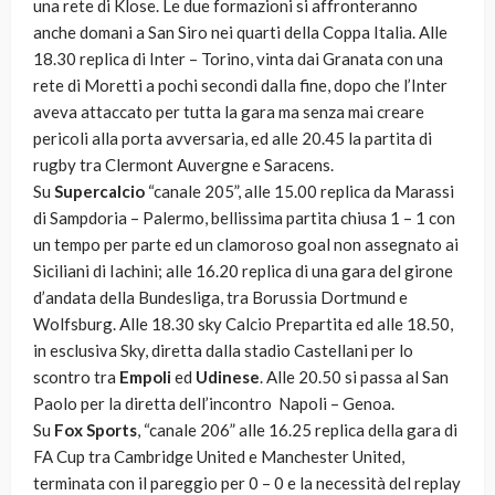
una rete di Klose. Le due formazioni si affronteranno
anche domani a San Siro nei quarti della Coppa Italia. Alle
18.30 replica di Inter – Torino, vinta dai Granata con una
rete di Moretti a pochi secondi dalla fine, dopo che l’Inter
aveva attaccato per tutta la gara ma senza mai creare
pericoli alla porta avversaria, ed alle 20.45 la partita di
rugby tra Clermont Auvergne e Saracens.
Su
Supercalcio
“canale 205”, alle 15.00 replica da Marassi
di Sampdoria – Palermo, bellissima partita chiusa 1 – 1 con
un tempo per parte ed un clamoroso goal non assegnato ai
Siciliani di Iachini; alle 16.20 replica di una gara del girone
d’andata della Bundesliga, tra Borussia Dortmund e
Wolfsburg. Alle 18.30 sky Calcio Prepartita ed alle 18.50,
in esclusiva Sky, diretta dalla stadio Castellani per lo
scontro tra
Empoli
ed
Udinese
. Alle 20.50 si passa al San
Paolo per la diretta dell’incontro Napoli – Genoa.
Su
Fox Sports
, “canale 206” alle 16.25 replica della gara di
FA Cup tra Cambridge United e Manchester United,
terminata con il pareggio per 0 – 0 e la necessità del replay