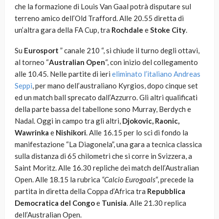
che la formazione di Louis Van Gaal potrà disputare sul
terreno amico dell’Old Trafford. Alle 20.55 diretta di
un’altra gara della FA Cup, tra
Rochdale
e
Stoke City
.
Su
Eurosport
” canale 210 “, si chiude il turno degli ottavi,
al torneo “
Australian Open
“, con inizio del collegamento
alle 10.45. Nelle partite di ieri
eliminato l’italiano Andreas
Seppi
, per mano dell’australiano Kyrgios, dopo cinque set
ed un match ball sprecato dall’Azzurro. Gli altri qualificati
della parte bassa del tabellone sono Murray, Berdych e
Nadal. Oggi in campo tra gli altri,
Djokovic, Raonic,
Wawrinka
e
Nishikori
. Alle 16.15 per lo sci di fondo la
manifestazione “La Diagonela”, una gara a tecnica classica
sulla distanza di 65 chilometri che si corre in Svizzera, a
Saint Moritz. Alle 16.30 repliche dei match dell’Australian
Open. Alle 18.15 la rubrica
“Calcio Eurogoals
“, precede la
partita in diretta della Coppa d’Africa tra
Repubblica
Democratica del Congo
e
Tunisia
. Alle 21.30 replica
dell’Australian Open.