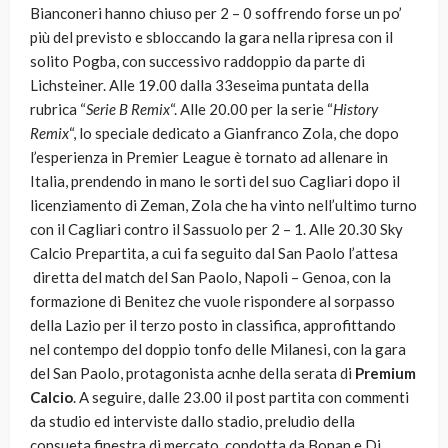
Bianconeri hanno chiuso per 2 – 0 soffrendo forse un po’
più del previsto e sbloccando la gara nella ripresa con il
solito Pogba, con successivo raddoppio da parte di
Lichsteiner. Alle 19.00 dalla 33eseima puntata della
rubrica “
Serie B Remix
“. Alle 20.00 per la serie “
History
Remix
“, lo speciale dedicato a Gianfranco Zola, che dopo
l’esperienza in Premier League è tornato ad allenare in
Italia, prendendo in mano le sorti del suo Cagliari dopo il
licenziamento di Zeman, Zola che ha vinto nell’ultimo turno
con il Cagliari contro il Sassuolo per 2 – 1. Alle 20.30 Sky
Calcio Prepartita, a cui fa seguito dal San Paolo l’attesa
diretta del match del San Paolo, Napoli – Genoa, con la
formazione di Benitez che vuole rispondere al sorpasso
della Lazio per il terzo posto in classifica, approfittando
nel contempo del doppio tonfo delle Milanesi, con la gara
del San Paolo, protagonista acnhe della serata di
Premium
Calcio
. A seguire, dalle 23.00 il post partita con commenti
da studio ed interviste dallo stadio, preludio della
consueta finestra di mercato, condotta da Bonan e Di