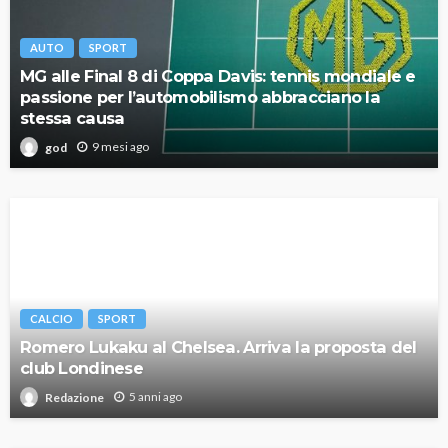
AUTO
SPORT
MG alle Final 8 di Coppa Davis: tennis mondiale e
passione per l’automobilismo abbracciano la
stessa causa
9 mesi ago
god
CALCIO
SPORT
Romero Lukaku al Chelsea. Arriva la proposta del
club Londinese
5 anni ago
Redazione