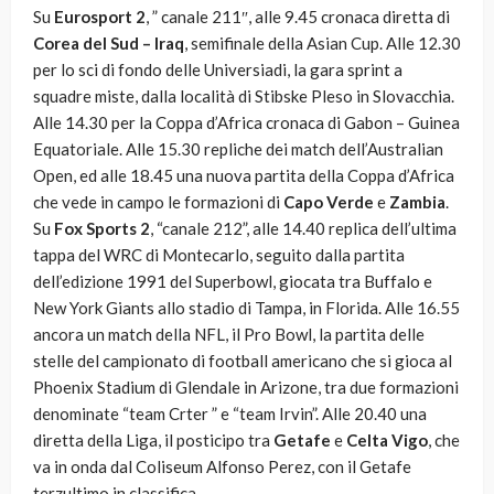
Su
Eurosport 2
, ” canale 211″, alle 9.45 cronaca diretta di
Corea del Sud – Iraq
, semifinale della Asian Cup. Alle 12.30
per lo sci di fondo delle Universiadi, la gara sprint a
squadre miste, dalla località di Stibske Pleso in Slovacchia.
Alle 14.30 per la Coppa d’Africa cronaca di Gabon – Guinea
Equatoriale. Alle 15.30 repliche dei match dell’Australian
Open, ed alle 18.45 una nuova partita della Coppa d’Africa
che vede in campo le formazioni di
Capo Verde
e
Zambia
.
Su
Fox Sports 2
, “canale 212”, alle 14.40 replica dell’ultima
tappa del WRC di Montecarlo, seguito dalla partita
dell’edizione 1991 del Superbowl, giocata tra Buffalo e
New York Giants allo stadio di Tampa, in Florida. Alle 16.55
ancora un match della NFL, il Pro Bowl, la partita delle
stelle del campionato di football americano che si gioca al
Phoenix Stadium di Glendale in Arizone, tra due formazioni
denominate “team Crter ” e “team Irvin”. Alle 20.40 una
diretta della Liga, il posticipo tra
Getafe
e
Celta Vigo
, che
va in onda dal Coliseum Alfonso Perez, con il Getafe
terzultimo in classifica.