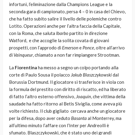
infortuni, l’eliminazione dalla Champions League e la
seconda gara di campionato, persa 4 – 0 in casa del Chievo,
che ha fatto subito salire il livello delle polemiche contro
Lotito. Operazioni anche per l’altra faccia della Capitale,
con la Roma, che saluta
Ibarbo
partito in direzione
Watford, e che accoglie la solita covata di giovani
prospetti, con l’approdo di
Emerson
e
Ponce
, oltre all’arrivo
di
Vainqueur
, chiamato a non far rimpiangere Strootman.
La
Fiorentina
ha messo a segno un colpo portando alla
corte di Paulo Sousa il polacco
Jakub Blaszczykowski
dal
Borussia Dortmund. Il giocatore si trasferisce in viola con
la formula del prestito con diritto di riscatto, ed ha liberato
di fatto l’altro esterno offensivo,
Joaquin
, che vittima della
saudade ha fatto ritorno al Betis Siviglia, come aveva più
volte richiesto. Il club gigliato cercava anche un giocatore
per la difesa, dopo aver ceduto
Basanta
al Monterrey, ma
all’ultimo minuto l’affare con l’Inter per Andreolli è
sfumato. Blaszczykowski, che è stato uno dei grandi