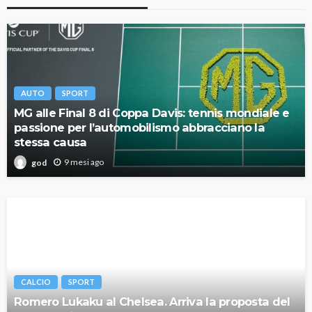
AUTO
SPORT
MG alle Final 8 di Coppa Davis: tennis mondiale e
passione per l’automobilismo abbracciano la
stessa causa
9 mesi ago
god
CALCIO
SPORT
Romero Lukaku al Chelsea. Arriva la proposta del