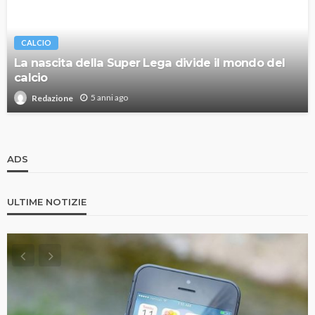
CALCIO
La nascita della Super Lega divide il mondo del
calcio
5 anni ago
Redazione
ADS
ULTIME NOTIZIE