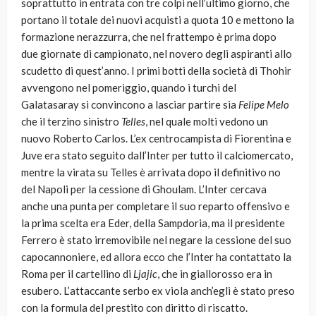
soprattutto in entrata con tre colpi nell’ultimo giorno, che
portano il totale dei nuovi acquisti a quota 10 e mettono la
formazione nerazzurra, che nel frattempo è prima dopo
due giornate di campionato, nel novero degli aspiranti allo
scudetto di quest’anno. I primi botti della società di Thohir
avvengono nel pomeriggio, quando i turchi del
Galatasaray si convincono a lasciar partire sia
Felipe Melo
che il terzino sinistro
Telles
, nel quale molti vedono un
nuovo Roberto Carlos. L’ex centrocampista di Fiorentina e
Juve era stato seguito dall’Inter per tutto il calciomercato,
mentre la virata su Telles è arrivata dopo il definitivo no
del Napoli per la cessione di Ghoulam. L’Inter cercava
anche una punta per completare il suo reparto offensivo e
la prima scelta era Eder, della Sampdoria, ma il presidente
Ferrero è stato irremovibile nel negare la cessione del suo
capocannoniere, ed allora ecco che l’Inter ha contattato la
Roma per il cartellino di
Ljajic
, che in giallorosso era in
esubero. L’attaccante serbo ex viola anch’egli è stato preso
con la formula del prestito con diritto di riscatto.