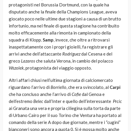
protagonisti nel Borussia Dortmund, con la quale ha
disputato anche la finale della Champions League, aveva
giocato poco nelle ultime due stagioni a causa di un brutto
infortunio, ma nel finale di questa stagione ha contribuito
molto efficacemente alla rimonta in campionato della
squadra di Klopp.
Samp
, invece, che oltre a ritrovarsi
inaspettatamente con i propri gioielli, fa registrare gli
arrivi anche dell’attaccante
Rodriguez
dal Cesena e del
greco
Lazaros
che saluta Verona, in cambio del polacco
Wszolek
, protagonista del viaggio opposto.
Altri affari chiusi nell’ultima giornata di calciomercato
riguardano l’arrivo di
Borriello
, che era svincolato, al
Carpi
che ha concluso anche l’arrivo di
Cofie
dal Genoa e
dell’estremo
Belec
dall’Inter
e quello dell’interessante
Prcic
ai Granata una vera e propria ciliegina sulla torta da parte
di Urbano Cairo per il suo Torino che Ventura ha portato al
comando della serie A dopo due giornate, mentre i “cugini”
bianconeri sono ancora a quota 0. Si è mossa molto anche