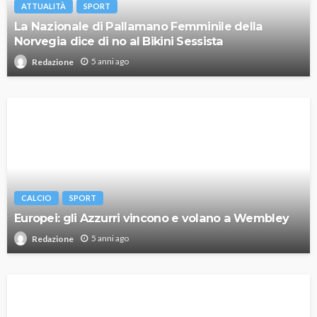
ATTUALITÀ
SPORT
La Nazionale di Pallamano Femminile della
Norvegia dice di no al Bikini Sessista
5 anni ago
Redazione
CALCIO
SPORT
Europei: gli Azzurri vincono e volano a Wembley
5 anni ago
Redazione