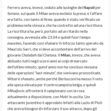
Ferrero aveva, invece, ceduto alle lusinghe del
Napoli
per
Soriano
, sul quale il Milan aveva mollato la presa, e l’affare
era fatto, con tanto di firme, quando è stato verificato un
problema nella stesura, che ha costretto ad una riscrittura.
La riscrittura ha, però, portato ad un ritardo nella
consegna, avvenuta alle 23.04 e quindi fuori tempo
massimo, facendo così sfumare il rinforzo tanto sperato da
Maurizio Sarri, che si deve accontentare dell’arrivo del
giovane
Chalabah
dal Chelsea. Il
Milan,
invece, che aveva
abituato tutti negli scorsi anni ai colpi di mercato
dell’ultimo minuto, quest’anno non ha concluso nessuna
delle operazioni “last-minute”, che venivano pronosticate.
Witsel
è sfumato, anche perché Berlusconi ha messo il veto
alla spesa elevata per il centrocampista belga, e quindi
Mihajlovic affronterà il campionato con la rosa
attualmente a disposizione, con
Matri
in uscita. L’ex
attaccante juventino è approdato infatti alla Lazio di Pioli
che aveva bisogno di rinforzare il suo attacco, dopo gli