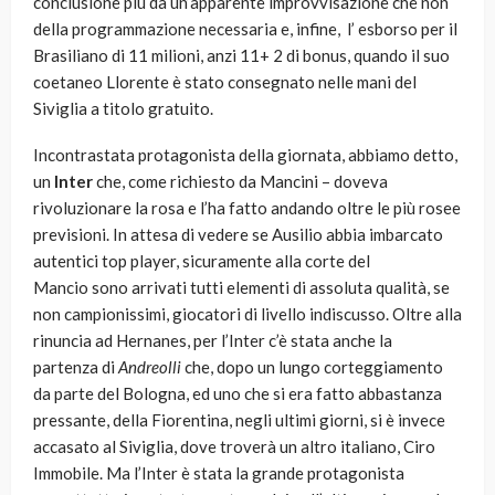
conclusione più da un’apparente improvvisazione che non
della programmazione necessaria e, infine, l’ esborso per il
Brasiliano di 11 milioni, anzi 11+ 2 di bonus, quando il suo
coetaneo Llorente è stato consegnato nelle mani del
Siviglia a titolo gratuito.
Incontrastata protagonista della giornata, abbiamo detto,
un
Inter
che, come richiesto da Mancini – doveva
rivoluzionare la rosa e l’ha fatto andando oltre le più rosee
previsioni. In attesa di vedere se Ausilio abbia imbarcato
autentici top player, sicuramente alla corte del
Mancio sono arrivati tutti elementi di assoluta qualità, se
non campionissimi, giocatori di livello indiscusso. Oltre alla
rinuncia ad Hernanes, per l’Inter c’è stata anche la
partenza di
Andreolli
che, dopo un lungo corteggiamento
da parte del Bologna, ed uno che si era fatto abbastanza
pressante, della Fiorentina, negli ultimi giorni, si è invece
accasato al Siviglia, dove troverà un altro italiano, Ciro
Immobile. Ma l’Inter è stata la grande protagonista