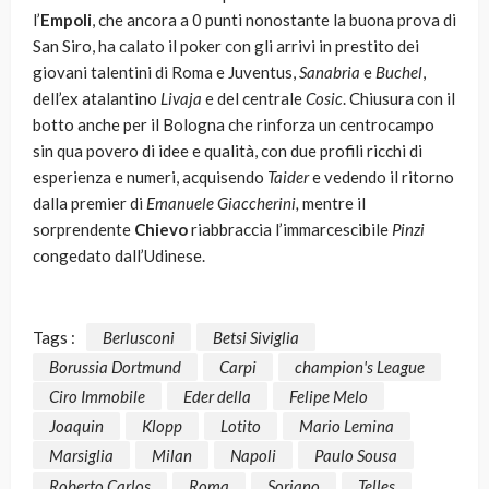
l’
Empoli
, che ancora a 0 punti nonostante la buona prova di
San Siro, ha calato il poker con gli arrivi in prestito dei
giovani talentini di Roma e Juventus,
Sanabria
e
Buchel
,
dell’ex atalantino
Livaja
e del centrale
Cosic
. Chiusura con il
botto anche per il Bologna che rinforza un centrocampo
sin qua povero di idee e qualità, con due profili ricchi di
esperienza e numeri, acquisendo
Taider
e vedendo il ritorno
dalla premier di
Emanuele Giaccherini,
mentre il
sorprendente
Chievo
riabbraccia l’immarcescibile
Pinzi
congedato dall’Udinese.
Tags :
Berlusconi
Betsi Siviglia
Borussia Dortmund
Carpi
champion's League
Ciro Immobile
Eder della
Felipe Melo
Joaquin
Klopp
Lotito
Mario Lemina
Marsiglia
Milan
Napoli
Paulo Sousa
Roberto Carlos
Roma
Soriano
Telles