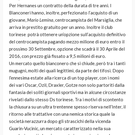
Per Hernanes un contratto della durata di tre anni. I
Bianconeri hanno, inoltre, perfezionato l’acquisto di un
giovane,
Mario Lemina
, centrocampista del Marsiglia, che
arriva in prestito gratuito per un anno. Inoltre il club
torinese potrà ottenere un’opzione sull’acquisto definitivo
del centrocampista pagando mezzo milione di euro entro il
prossimo 30 Settembre, opzione che scadrà il 30 Aprile del
2016, con prezzo già fissato a 9,5 milioni di euro.
Un mercato quello bianconero che si chiude, però tra i tanti
mugugni, molti dei quali legittimi, da parte dei tifosi. Dopo
l’ennesima estate alla ricerca di un top player, con i nomi
dei vari Oscar, Ozil, Draxler, Gotze non solo partoriti dalla
fantasia dei soliti giornali sportivi ma in alcune circostanze
rivelati dallo stesso Ds torinese. Tra i motivi di scontento
la chiusura su un ultra trentenne spesso riserva nell’Inter, il
ritorno alle trattative con una nemica storica quale la
società nerazzurra dopo gli strascichi della vicenda
Guarin-Vucinic, un mercato caratterizzato nella sua