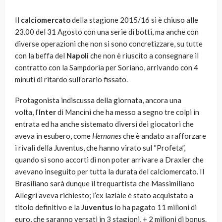
Il
calciomercato
della stagione 2015/16 si è chiuso alle
23.00 del 31 Agosto con una serie di botti, ma anche con
diverse operazioni che non si sono concretizzare, su tutte
con la beffa del
Napoli
che non è riuscito a consegnare il
contratto con la Sampdoria per Soriano, arrivando con 4
minuti di ritardo sull’orario fissato.
Protagonista indiscussa della giornata, ancora una
volta, l’
Inter
di Mancini che ha messo a segno tre colpi in
entrata ed ha anche sistemato diversi dei giocatori che
aveva in esubero, come
Hernanes
che è andato a rafforzare
i rivali della Juventus, che hanno virato sul “Profeta”,
quando si sono accorti di non poter arrivare a Draxler che
avevano inseguito per tutta la durata del calciomercato. Il
Brasiliano sarà dunque il trequartista che Massimiliano
Allegri aveva richiesto; l’ex laziale è stato acquistato a
titolo definitivo e la
Juventus
lo ha pagato 11 milioni di
euro, che saranno versati in 3 stagioni, + 2 milioni di bonus.