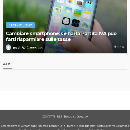
TECHNOLOGY
Cambiare smartphone: se hai la Partita IVA può
farti risparmiare sulle tasse
1.1K
1 anno ago
god
ADS
CONTATTI
-
RSS
-
Trovaci su Google+
Eccetto dove diversamente indicato, i contenuti di Befan.it sono rilasciati sotto Creative Commons