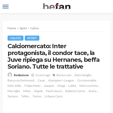
Home
Sport
Calcio
CALCIO
SPORT
Calciomercato: Inter
protagonista, il condor tace, la
Juve ripiega su Hernanes, beffa
Soriano. Tutte le trattative
11 anni ago
Berlusconi
Betsi Siviglia
Redazione
Borussia Dortmund
Carpi
champion's League
Ciro Immobile
Eder della
Felipe Melo
Joaquin
Klopp
Lotito
Mario Lemina
Marsiglia
Milan
Napoli
Paulo Sousa
Roberto Carlos
Roma
Soriano
Telles
Torino
Urbano Cairo