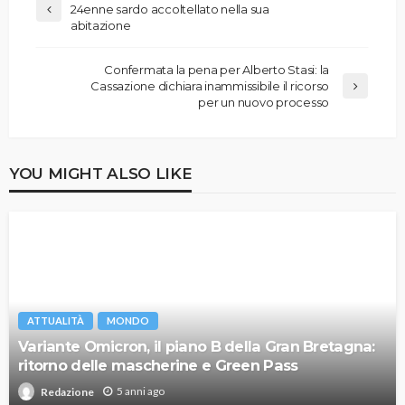
24enne sardo accoltellato nella sua
abitazione
Confermata la pena per Alberto Stasi: la
Cassazione dichiara inammissibile il ricorso
per un nuovo processo
YOU MIGHT ALSO LIKE
ATTUALITÀ
MONDO
Variante Omicron, il piano B della Gran Bretagna:
ritorno delle mascherine e Green Pass
5 anni ago
Redazione