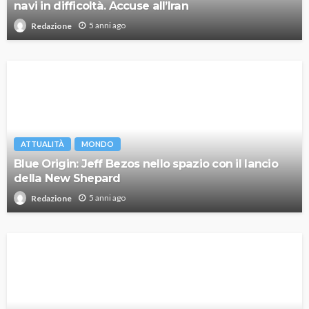
navi in difficoltà. Accuse all’Iran
5 anni ago
Redazione
ATTUALITÀ
MONDO
Blue Origin: Jeff Bezos nello spazio con il lancio
della New Shepard
5 anni ago
Redazione