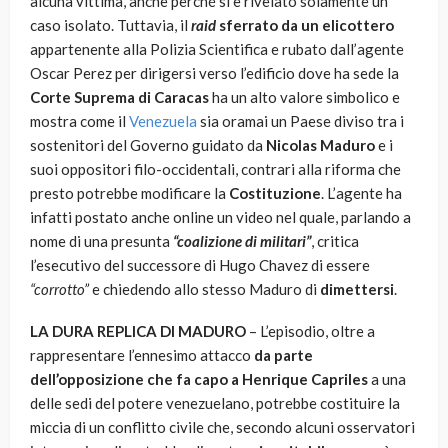
alcuna vittima, anche perché si è rivelato solamente un
caso isolato. Tuttavia, il
raid
sferrato da un elicottero
appartenente alla Polizia Scientifica e rubato dall’agente
Oscar Perez per dirigersi verso l’edificio dove ha sede la
Corte Suprema di Caracas
ha un alto valore simbolico e
mostra come il
Venezuela
sia oramai un Paese diviso tra i
sostenitori del Governo guidato da
Nicolas Maduro
e i
suoi oppositori filo-occidentali, contrari alla riforma che
presto potrebbe modificare la
Costituzione
. L’agente ha
infatti postato anche online un video nel quale, parlando a
nome di una presunta
“coalizione di militari”
, critica
l’esecutivo del successore di Hugo Chavez di essere
“corrotto”
e chiedendo allo stesso Maduro di
dimettersi
.
LA DURA REPLICA DI MADURO
– L’episodio, oltre a
rappresentare l’ennesimo attacco
da parte
dell’opposizione che fa capo a Henrique Capriles
a una
delle sedi del potere venezuelano, potrebbe costituire la
miccia di un conflitto civile che, secondo alcuni osservatori