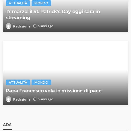
ATTUALITÀ
MONDO
17 marzo: il St. Patrick’s Day oggi sarà in
streaming
5 anni ago
Redazione
ATTUALITÀ
MONDO
Papa Francesco vola in missione di pace
5 anni ago
Redazione
ADS