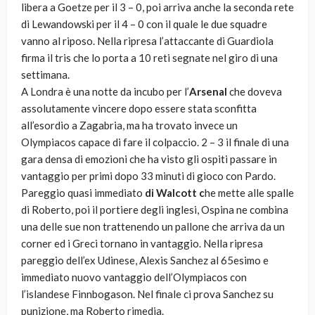
libera a Goetze per il 3 – 0, poi arriva anche la seconda rete
di Lewandowski per il 4 – 0 con il quale le due squadre
vanno al riposo. Nella ripresa l’attaccante di Guardiola
firma il tris che lo porta a 10 reti segnate nel giro di una
settimana.
A Londra è una notte da incubo per l’
Arsenal
che doveva
assolutamente vincere dopo essere stata sconfitta
all’esordio a Zagabria, ma ha trovato invece un
Olympiacos capace di fare il colpaccio. 2 – 3 il finale di una
gara densa di emozioni che ha visto gli ospiti passare in
vantaggio per primi dopo 33 minuti di gioco con Pardo.
Pareggio quasi immediato
di Walcott c
he mette alle spalle
di Roberto, poi il portiere degli inglesi, Ospina ne combina
una delle sue non trattenendo un pallone che arriva da un
corner ed i Greci tornano in vantaggio. Nella ripresa
pareggio dell’ex Udinese, Alexis Sanchez al 65esimo e
immediato nuovo vantaggio dell’Olympiacos con
l’islandese Finnbogason. Nel finale ci prova Sanchez su
punizione, ma Roberto rimedia.