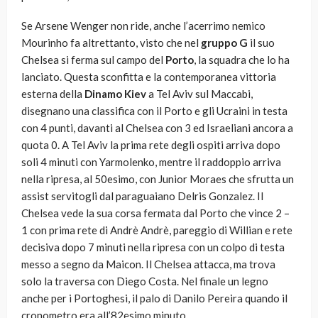
Se Arsene Wenger non ride, anche l’acerrimo nemico
Mourinho fa altrettanto, visto che nel
gruppo G
il suo
Chelsea si ferma sul campo del
Porto
, la squadra che lo ha
lanciato. Questa sconfitta e la contemporanea vittoria
esterna della
Dinamo Kiev
a Tel Aviv sul Maccabi,
disegnano una classifica con il Porto e gli Ucraini in testa
con 4 punti, davanti al Chelsea con 3 ed Israeliani ancora a
quota 0. A Tel Aviv la prima rete degli ospiti arriva dopo
soli 4 minuti con Yarmolenko, mentre il raddoppio arriva
nella ripresa, al 50esimo, con Junior Moraes che sfrutta un
assist servitogli dal paraguaiano Delris Gonzalez. Il
Chelsea vede la sua corsa fermata dal Porto che vince 2 –
1 con prima rete di Andrè Andrè, pareggio di Willian e rete
decisiva dopo 7 minuti nella ripresa con un colpo di testa
messo a segno da Maicon. Il Chelsea attacca, ma trova
solo la traversa con Diego Costa. Nel finale un legno
anche per i Portoghesi, il palo di Danilo Pereira quando il
cronometro era all’82esimo minuto.