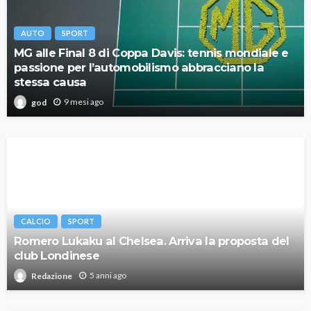
AUTO
SPORT
MG alle Final 8 di Coppa Davis: tennis mondiale e
passione per l’automobilismo abbracciano la
stessa causa
9 mesi ago
god
CALCIO
SPORT
Romero Lukaku al Chelsea. Arriva la proposta del
club Londinese
5 anni ago
Redazione