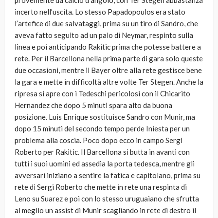
proveniente da calcio d’angolo, con Ter Stegen abbastanza
incerto nell’uscita. Lo stesso Papadopoulos era stato
l’artefice di due salvataggi, prima su un tiro di Sandro, che
aveva fatto seguito ad un palo di Neymar, respinto sulla
linea e poi anticipando Rakitic prima che potesse battere a
rete. Per il Barcellona nella prima parte di gara solo queste
due occasioni, mentre il Bayer oltre alla rete gestisce bene
la gara e mette in difficoltà altre volte Ter Stegen. Anche la
ripresa si apre con i Tedeschi pericolosi con il Chicarito
Hernandez che dopo 5 minuti spara alto da buona
posizione. Luis Enrique sostituisce Sandro con Munir, ma
dopo 15 minuti del secondo tempo perde Iniesta per un
problema alla coscia. Poco dopo ecco in campo Sergi
Roberto per Rakitic. Il Barcellona si butta in avanti con
tutti i suoi uomini ed assedia la porta tedesca, mentre gli
avversari iniziano a sentire la fatica e capitolano, prima su
rete di Sergi Roberto che mette in rete una respinta di
Leno su Suarez e poi con lo stesso uruguaiano che sfrutta
al meglio un assist di Munir scagliando in rete di destro il