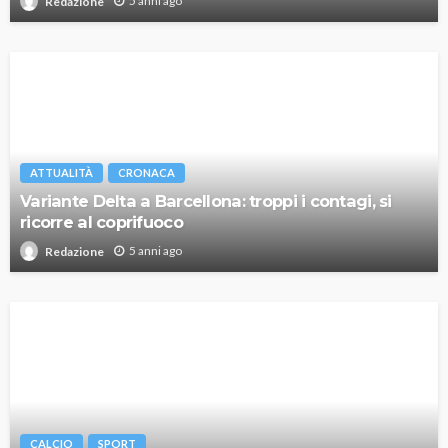
5 anni ago
Redazione
ATTUALITÀ
CRONACA
Variante Delta a Barcellona: troppi i contagi, si
ricorre al coprifuoco
5 anni ago
Redazione
CALCIO
SPORT