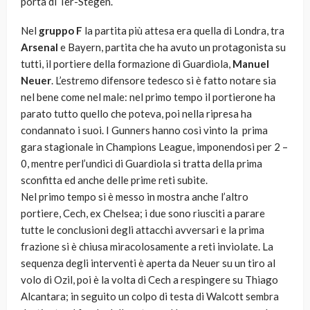
porta di Ter-Stegen.
Nel
gruppo F
la partita più attesa era quella di Londra, tra
Arsenal
e Bayern, partita che ha avuto un protagonista su
tutti, il portiere della formazione di Guardiola,
Manuel
Neuer
. L’estremo difensore tedesco si è fatto notare sia
nel bene come nel male: nel primo tempo il portierone ha
parato tutto quello che poteva, poi nella ripresa ha
condannato i suoi. I Gunners hanno così vinto la prima
gara stagionale in Champions League, imponendosi per 2 –
0, mentre perl’undici di Guardiola si tratta della prima
sconfitta ed anche delle prime reti subite.
Nel primo tempo si è messo in mostra anche l’altro
portiere, Cech, ex Chelsea; i due sono riusciti a parare
tutte le conclusioni degli attacchi avversari e la prima
frazione si è chiusa miracolosamente a reti inviolate. La
sequenza degli interventi è aperta da Neuer su un tiro al
volo di Ozil, poi è la volta di Cech a respingere su Thiago
Alcantara; in seguito un colpo di testa di Walcott sembra