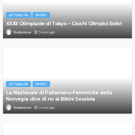
ATTUALITÀ
SPORT
XXXII Olimpiade di Tokyo – Giochi Olimpici Estivi
5 anni ago
Redazione
ATTUALITÀ
SPORT
La Nazionale di Pallamano Femminile della
Norvegia dice di no al Bikini Sessista
5 anni ago
Redazione