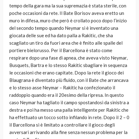
tempo della gara ma la sua supremazia è stata sterile, con
poche occasioni da rete. Il Bate Borisov aveva eretto un
muro in difesa, muro che però è crollato poco dopo l’inizio
del secondo tempo quando Neymar si è inventato una
giocata delle sue ed ha dato palla a Rakitic, che sha
scagliato un tiro da fuori area che è finito alle spalle del
portiere bielorusso. Per il Barcellona è stato come
respirare dopo una fase di apnea, che aveva visto Neymar,
Busquets, Bartra e lo stesso Rakitic sbagliare in sequenza
le occasioni che erano capitate. Dopo la rete il gioco dei
Blaugrana è diventato più fluido, con il Bate che arrancava
e lo stesso asse Neymar – Rakitic ha confezionato il
raddoppio quando era il 20esimo della ripresa. In questo
caso Neymar ha tagliato il campo spostandosi da sinistra a
destra e poi ha messo una palla intelligente per Rakitic che
ha effettuato un tocco sotto infilando in rete. Dopo il 2 – 0
il Barcellona si è limitato a controllare il gioco degli
avversari arrivando alla fine senza nessun problema per la