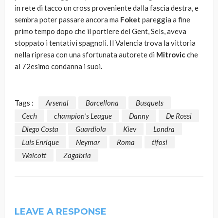
in rete di tacco un cross proveniente dalla fascia destra, e
sembra poter passare ancora ma
Foket
pareggia a fine
primo tempo dopo che il portiere del Gent, Sels, aveva
stoppato i tentativi spagnoli. Il Valencia trova la vittoria
nella ripresa con una sfortunata autorete di
Mitrovic
che
al 72esimo condanna i suoi.
Tags :
Arsenal
Barcellona
Busquets
Cech
champion's League
Danny
De Rossi
Diego Costa
Guardiola
Kiev
Londra
Luis Enrique
Neymar
Roma
tifosi
Walcott
Zagabria
LEAVE A RESPONSE