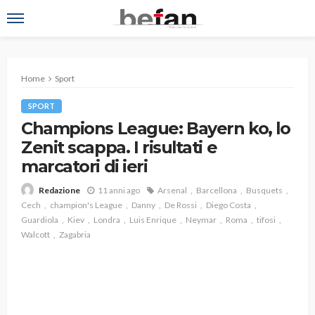
Home
Sport
SPORT
Champions League: Bayern ko, lo
Zenit scappa. I risultati e
marcatori di ieri
11 anni ago
Arsenal
Barcellona
Busquets
Redazione
Cech
champion's League
Danny
De Rossi
Diego Costa
Guardiola
Kiev
Londra
Luis Enrique
Neymar
Roma
tifosi
Walcott
Zagabria