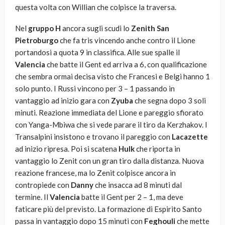
questa volta con Willian che colpisce la traversa.
Nel
gruppo H
ancora sugli scudi lo
Zenith San
Pietroburgo
che fa tris vincendo anche contro il Lione
portandosi a quota 9 in classifica. Alle sue spalle il
Valencia
che batte il Gent ed arriva a 6, con qualificazione
che sembra ormai decisa visto che Francesi e Belgi hanno 1
solo punto. I Russi vincono per 3 – 1 passando in
vantaggio ad inizio gara con
Zyuba
che segna dopo 3 soli
minuti. Reazione immediata del Lione e pareggio sfiorato
con Yanga-Mbiwa che si vede parare il tiro da Kerzhakov. I
Transalpini insistono e trovano il pareggio con
Lacazette
ad inizio ripresa. Poi si scatena
Hulk
che riporta in
vantaggio lo Zenit con un gran tiro dalla distanza. Nuova
reazione francese, ma lo Zenit colpisce ancora in
contropiede con
Danny
che insacca ad 8 minuti dal
termine. Il
Valencia
batte il Gent per 2 – 1, ma deve
faticare più del previsto. La formazione di Espirito Santo
passa in vantaggio dopo 15 minuti con
Feghouli
che mette