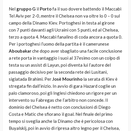
Nel
gruppo G
il
Porto
fa il suo dovere battendo il Maccabi
Tel Aviv per 2-0, mentre il Chelsea non va oltre lo 0 – 0 sul
campo della Dinamo Kiev. Portoghesi in testa al girone
con 7 punti davanti agli Ucraini con 5 punti, ed al Chelsea,
terzo a quota 4. Maccabi fanalino di coda ancora a quota 0.
Per i portoghesi l’uomo della partita è il camerunese
Aboubakar
che dopo aver sbagliato una facile conclusione
a rete porta in vantaggio i suoi al 37esimo con un colpo di
testa su un assist di Layun, poi diventa lui l’autore del
passaggio decisivo per la seconda rete dei Lusitani,
siglatada Brahimi. Per
Josè Mourinho
la serata di Kiev è
stregata fin dall’inizio. In avvio di gara Hazard coglie un
palo clamoroso, poi gli Inglesi chiedono un rigore per un
intervento su Fabregas che l’arbitro non concede. Il
dominio del Chelsea è netto con conclusioni di Diego
Costa e Matic che sfiorano il goal. Nel finale del primo
tempo si sveglia anche la Dinamo che è pericolosa con
Buyalskij, poi in avvio di ripresa altro legno per il Chelsea,