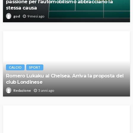
passione per l’automobilismo abbracciano la
stessa causa
9 mesi ago
god
CALCIO
SPORT
Romero Lukaku al Chelsea. Arriva la proposta del
club Londinese
5 anni ago
Redazione