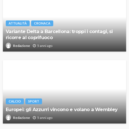
ATTUALITÀ
CRONACA
Variante Delta a Barcellona: troppi i contagi, si
ricorre al coprifuoco
5 anni ago
Redazione
CALCIO
SPORT
Europei: gli Azzurri vincono e volano a Wembley
5 anni ago
Redazione