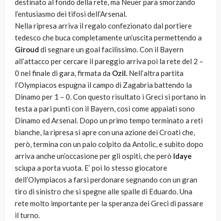
destinato al fondo della rete, ma Neuer para smorzando
l’entusiasmo dei tifosi dell’Arsenal.
Nella ripresa arriva il regalo confezionato dal portiere
tedesco che buca completamente un’uscita permettendo a
Giroud
di segnare un goal facilissimo. Con il Bayern
all’attacco per cercare il pareggio arriva poi la rete del 2 –
0 nel finale di gara, firmata da
Ozil.
Nell’altra partita
l’Olympiacos espugna il campo di Zagabria battendo la
Dinamo per 1 – 0. Con questo risultato i Greci si portano in
testa a pari punti con il Bayern, così come appaiati sono
Dinamo ed Arsenal. Dopo un primo tempo terminato a reti
bianche, la ripresa si apre con una azione dei Croati che,
però, termina con un palo colpito da Antolic, e subito dopo
arriva anche un’occasione per gli ospiti, che però
Idaye
sciupa a porta vuota. E’ poi lo stesso giocatore
dell’Olympiacos a farsi perdonare segnando con un gran
tiro di sinistro che si spegne alle spalle di Eduardo. Una
rete molto importante per la speranza dei Greci di passare
il turno.