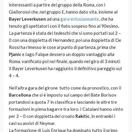
interessanti a partire del gruppo della Roma, con i
Giallorossi che, nel gruppo E, hanno dato vita, insieme al
Bayer Leverkusen
ad una
gara entusiasmante
, che ha
tenuto gli spettatori con il fiato sospeso fino al 90esimo.
La partenza è stata dei tedeschi che si sono portati sul 2 –
0 con una doppietta di Hernandez, poi una doppietta di De
Rossi ha rimesso le cose al punto di partenza, prima che
Pjanic
e Iago Falque dessero un doppio vantaggio alla
Roma. vanificato poi nel finale, quando nel giro di 3 minuti
il Bayer Leverkusen ha raggiunto il definitivo pareggio sul
4 – 4.
Nell’altra gara del girone tutto come da pronostico, con il
Barcellona
che si è imposto sul campo del Bate Borisov
portandosi a quota 7 in classifica e lasciando le altre tre
formazioni in piena bagarre tra loro. I Catalani hanno vinto
per 2 – 0 con doppietta del croato
Rakitic
, in entrambi i
casi su assist di Neymar.
La formazione di Luis Enrique ha dominato tutto il primo