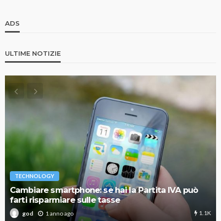
ADS
ULTIME NOTIZIE
TECHNOLOGY
Cambiare smartphone: se hai la Partita IVA può
farti risparmiare sulle tasse
1.1K
1 anno ago
god