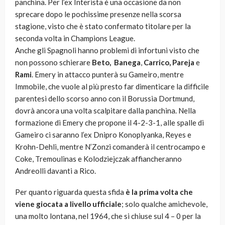
panchina. Per l’ex Interista è una occasione da non
sprecare dopo le pochissime presenze nella scorsa
stagione, visto che è stato confermato titolare per la
seconda volta in Champions League.
Anche gli Spagnoli hanno problemi di infortuni visto che
non possono schierare
Beto,
Banega
,
Carrico, Pareja
e
Rami
. Emery in attacco punterà su Gameiro, mentre
Immobile, che vuole al più presto far dimenticare la difficile
parentesi dello scorso anno con il Borussia Dortmund,
dovrà ancora una volta scalpitare dalla panchina. Nella
formazione di Emery che propone il 4-2-3-1, alle spalle di
Gameiro ci saranno l’ex Dnipro Konoplyanka, Reyes e
Krohn-Dehli, mentre N’Zonzi comanderà il centrocampo e
Coke, Tremoulinas e Kolodziejczak affiancheranno
Andreolli davanti a Rico.
Per quanto riguarda questa sfida
è la prima volta che
viene giocata a livello ufficiale
; solo qualche amichevole,
una molto lontana, nel 1964, che si chiuse sul 4 – 0 per la