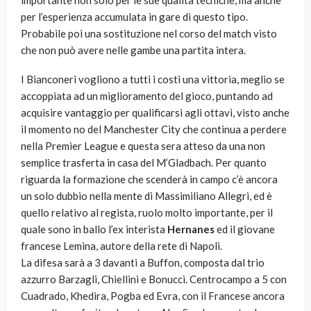
importante non solo per le sue qualità tecniche, ma anche
per l’esperienza accumulata in gare di questo tipo.
Probabile poi una sostituzione nel corso del match visto
che non può avere nelle gambe una partita intera.
I Bianconeri vogliono a tutti i costi una vittoria, meglio se
accoppiata ad un miglioramento del gioco, puntando ad
acquisire vantaggio per qualificarsi agli ottavi, visto anche
il momento no del Manchester City che continua a perdere
nella Premier League e questa sera atteso da una non
semplice trasferta in casa del M’Gladbach. Per quanto
riguarda la formazione che scenderà in campo c’è ancora
un solo dubbio nella mente di Massimiliano Allegri, ed è
quello relativo al regista, ruolo molto importante, per il
quale sono in ballo l’ex interista
Hernanes
ed il giovane
francese Lemina, autore della rete di Napoli.
La difesa sarà a 3 davanti a Buffon, composta dal trio
azzurro Barzagli, Chiellini e Bonucci. Centrocampo a 5 con
Cuadrado, Khedira, Pogba ed Evra, con il Francese ancora