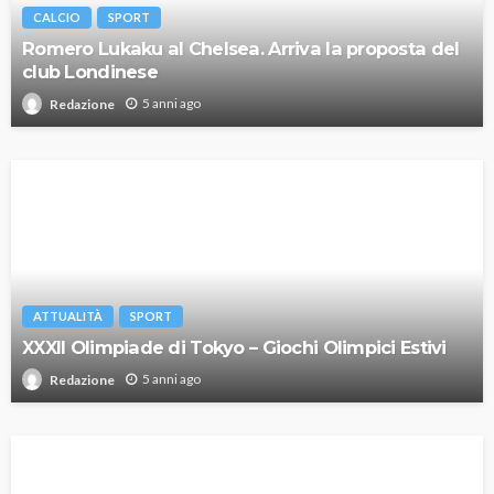
CALCIO
SPORT
Romero Lukaku al Chelsea. Arriva la proposta del
club Londinese
5 anni ago
Redazione
ATTUALITÀ
SPORT
XXXII Olimpiade di Tokyo – Giochi Olimpici Estivi
5 anni ago
Redazione