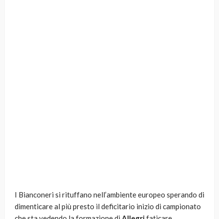
I Bianconeri si rituffano nell’ambiente europeo sperando di
dimenticare al più presto il deficitario inizio di campionato
che sta vedendo la formazione di
Allegri
faticare