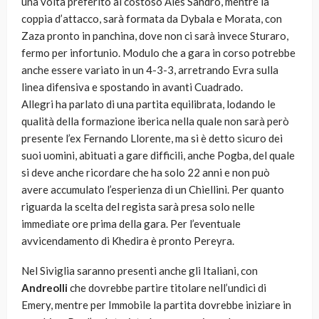
una volta preferito al costoso Ales Sandro, mentre la
coppia d’attacco, sarà formata da Dybala e Morata, con
Zaza pronto in panchina, dove non ci sarà invece Sturaro,
fermo per infortunio. Modulo che a gara in corso potrebbe
anche essere variato in un 4-3-3, arretrando Evra sulla
linea difensiva e spostando in avanti Cuadrado.
Allegri ha parlato di una partita equilibrata, lodando le
qualità della formazione iberica nella quale non sarà però
presente l’ex Fernando Llorente, ma si è detto sicuro dei
suoi uomini, abituati a gare difficili, anche Pogba, del quale
si deve anche ricordare che ha solo 22 anni e non può
avere accumulato l’esperienza di un Chiellini. Per quanto
riguarda la scelta del regista sarà presa solo nelle
immediate ore prima della gara. Per l’eventuale
avvicendamento di Khedira è pronto Pereyra.
Nel Siviglia saranno presenti anche gli Italiani, con
Andreolli
che dovrebbe partire titolare nell’undici di
Emery, mentre per Immobile la partita dovrebbe iniziare in