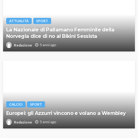
ATTUALITÀ
SPORT
La Nazionale di Pallamano Femminile della
Norvegia dice di no al Bikini Sessista
5 anni ago
Redazione
CALCIO
SPORT
Europei: gli Azzurri vincono e volano a Wembley
5 anni ago
Redazione