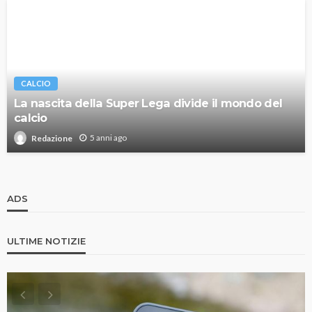
CALCIO
La nascita della Super Lega divide il mondo del
calcio
5 anni ago
Redazione
ADS
ULTIME NOTIZIE