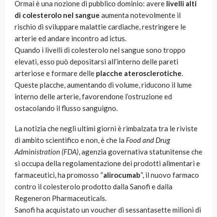
Ormai è una nozione di pubblico dominio: avere
livelli alti
di colesterolo nel sangue
aumenta notevolmente il
rischio di sviluppare malattie cardiache, restringere le
arterie ed andare incontro ad ictus.
Quando i livelli di colesterolo nel sangue sono troppo
elevati, esso può depositarsi all’interno delle pareti
arteriose e formare delle
placche aterosclerotiche
.
Queste placche, aumentando di volume, riducono il lume
interno delle arterie, favorendone l’ostruzione ed
ostacolando il flusso sanguigno.
La notizia che negli ultimi giorni è rimbalzata tra le riviste
di ambito scientifico e non, è che la
Food and Drug
Administration (FDA)
, agenzia governativa statunitense che
si occupa della regolamentazione dei prodotti alimentari e
farmaceutici, ha promosso “
alirocumab
“, il nuovo farmaco
contro il colesterolo prodotto dalla Sanofi e dalla
Regeneron Pharmaceuticals.
Sanofi ha acquistato un voucher di sessantasette milioni di