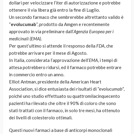
dollari per velocizzare l’iter di autorizzazione e potrebbe
ottenere il via libera già entro la fine di Luglio.
Un secondo farmaco che sembrerebbe altrettanto valido è
“
evolucumab
“, prodotto da Amgen e recentemente
approvato in via preliminare dall’
Agenzia Europea per i
medicinali (EMA)
.
Per quest’ultimo si attende il responso della
FDA
, che
potrebbe arrivare per il mese di Agosto.
In Italia, considerata l’approvazione dell’
EMA
, i tempi di
attesa potrebbero ridursi, ed il farmaco potrebbe entrare
in commercio entro un anno.
Elliot Antman, presidente della American Heart
Association, si dice entusiasta dei risultati di “e
volucumab
“,
poiché uno studio effettuato su quattromilacinquecento
pazienti ha rilevato che oltre il 90% di coloro che sono
stati trattati con il farmaco, in solo tre mesi, ha ottenuto
dei livelli di colesterolo ottimali.
Questi nuovi farmaci a base di anticorpi monoclonali