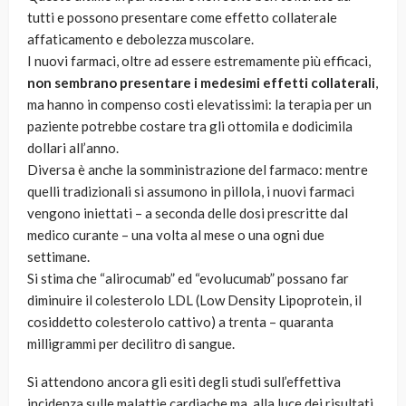
tutti e possono presentare come effetto collaterale
affaticamento e debolezza muscolare.
I nuovi farmaci, oltre ad essere estremamente più efficaci,
non sembrano presentare i medesimi effetti collaterali
,
ma hanno in compenso costi elevatissimi: la terapia per un
paziente potrebbe costare tra gli ottomila e dodicimila
dollari all’anno.
Diversa è anche la somministrazione del farmaco: mentre
quelli tradizionali si assumono in pillola, i nuovi farmaci
vengono iniettati – a seconda delle dosi prescritte dal
medico curante – una volta al mese o una ogni due
settimane.
Si stima che “alirocumab” ed “evolucumab” possano far
diminuire il colesterolo LDL (Low Density Lipoprotein, il
cosiddetto colesterolo cattivo) a trenta – quaranta
milligrammi per decilitro di sangue.
Si attendono ancora gli esiti degli studi sull’effettiva
incidenza sulle malattie cardiache ma, alla luce dei risultati