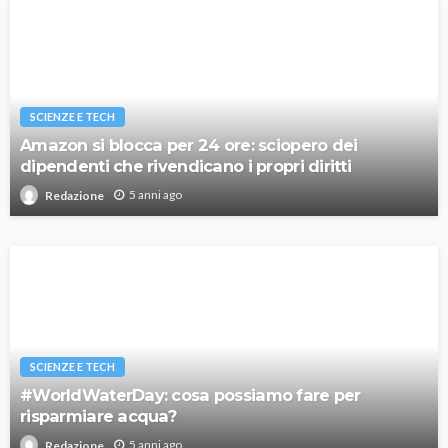
SCIENZE E TECH
Amazon si blocca per 24 ore: sciopero dei
dipendenti che rivendicano i propri diritti
5 anni ago
Redazione
SCIENZE E TECH
#WorldWaterDay: cosa possiamo fare per
risparmiare acqua?
5 anni ago
Redazione