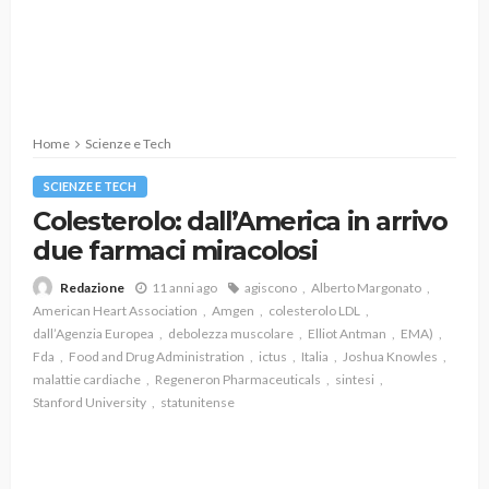
Home
Scienze e Tech
SCIENZE E TECH
Colesterolo: dall’America in arrivo
due farmaci miracolosi
11 anni ago
agiscono
Alberto Margonato
Redazione
American Heart Association
Amgen
colesterolo LDL
dall’Agenzia Europea
debolezza muscolare
Elliot Antman
EMA)
Fda
Food and Drug Administration
ictus
Italia
Joshua Knowles
malattie cardiache
Regeneron Pharmaceuticals
sintesi
Stanford University
statunitense