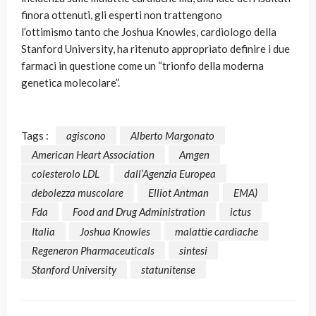
finora ottenuti, gli esperti non trattengono
l’ottimismo tanto che Joshua Knowles, cardiologo della
Stanford University, ha ritenuto appropriato definire i due
farmaci in questione come un “trionfo della moderna
genetica molecolare”.
Tags :
agiscono
Alberto Margonato
American Heart Association
Amgen
colesterolo LDL
dall’Agenzia Europea
debolezza muscolare
Elliot Antman
EMA)
Fda
Food and Drug Administration
ictus
Italia
Joshua Knowles
malattie cardiache
Regeneron Pharmaceuticals
sintesi
Stanford University
statunitense