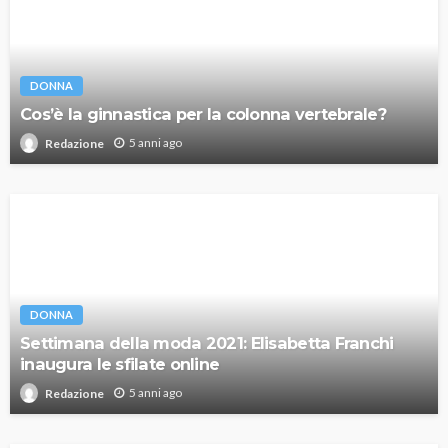
DONNA
Cos’è la ginnastica per la colonna vertebrale?
5 anni ago
Redazione
DONNA
Settimana della moda 2021: Elisabetta Franchi
inaugura le sfilate online
5 anni ago
Redazione