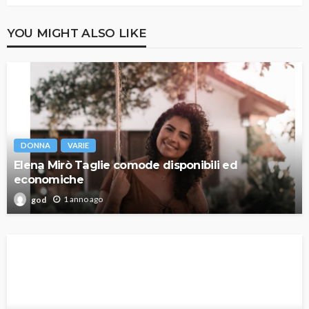
YOU MIGHT ALSO LIKE
DONNA
VARIE
Elena Mirò Taglie comode disponibili ed
economiche
1 anno ago
god