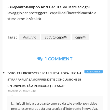
–
Biopoint
Shampoo Anti Caduta
: da usare ad ogni
lavaggio per proteggere i capelli dall’invecchiamento e
stimolarne la vitalità.
Tags :
Autunno
caduta capelli
capelli
1 COMMENT
RISPONDI
“VUOI FAR RICRESCERE I CAPELLI? ALLORA INIZIA A
STRAPPARLI!”, LA SORPRENDETE CONCLUSIONE DI
UN’UNIVERSITÀ AMERICANA | BEFAN.IT
15 Aprile 2015 @ 17:01
[…] Infatti, in base a quanto emerso da tale studio, potrebbe
presto essere proposta una tecnica di intervento innovativa.