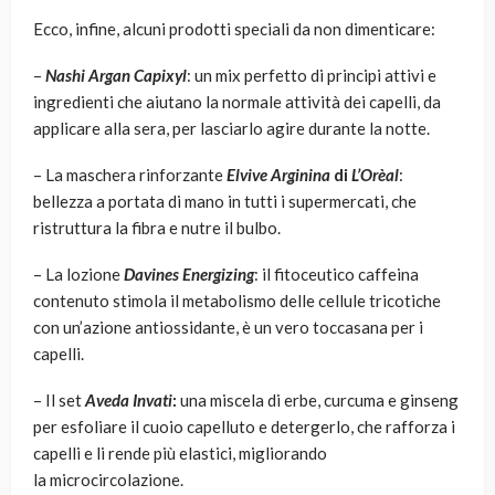
Ecco, infine, alcuni prodotti speciali da non dimenticare:
–
Nashi Argan Capixyl
: un mix perfetto di principi attivi e
ingredienti che aiutano la normale attività dei capelli, da
applicare alla sera, per lasciarlo agire durante la notte.
– La maschera rinforzante
Elvive Arginina
di
L’
Orèal
:
bellezza a portata di mano in tutti i supermercati, che
ristruttura la fibra e nutre il bulbo.
– La lozione
Davines Energizing
: il fitoceutico caffeina
contenuto stimola il metabolismo delle cellule tricotiche
con un’azione antiossidante, è un vero toccasana per i
capelli.
– Il set
Aveda Invati
:
una miscela di erbe, curcuma e ginseng
per esfoliare il cuoio capelluto e detergerlo, che rafforza i
capelli e li rende più elastici, migliorando
la microcircolazione.