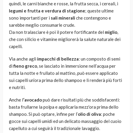
quindi, le carni bianche e rosse, la frutta secca, i cereali, i
legumi e frutta e verdura di stagione
; queste ultime
sono importanti per i
sali minerali
che contengono e
sarebbe meglio consumarle crude.
Da non tralasciare è poi il potere fortificante del
miglio
,
che con silicio e vitamine migliorerà la salute naturale dei
capelli.
Via anche agli
impacchi di bellezza
: un composto di semi
di
fieno greco
, se lasciato in immersione nell’acqua per
tutta la notte e frullato al mattino, può essere applicato
sui capelli un’ora prima dello shampoo e li renderà più forti
e nutriti.
Anche l
‘avocado
può dare risultati più che soddisfacenti:
basta frullarne la polpa e applicarla mezz’ora prima dello
shampoo. Si può optare, infine per l’
olio di oliva
: poche
gocce sui capelli umidi ed un delicato massaggio del cuoio
capelluto a cui seguirà il tradizionale lavaggio.