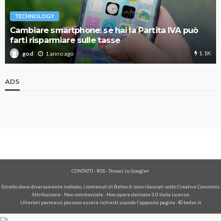
TECHNOLOGY
Cambiare smartphone: se hai la Partita IVA può
farti risparmiare sulle tasse
1.1K
1 anno ago
god
ADS
CONTATTI
-
RSS
-
Trovaci su Google+
Eccetto dove diversamente indicato, i contenuti di Befan.it sono rilasciati sotto Creative Commons
Attribuzione - Non commerciale - Non opere derivate 3.0 Italia License.
Ulteriori permessi possono essere richiesti usando l'
apposita pagina
- © befan.it