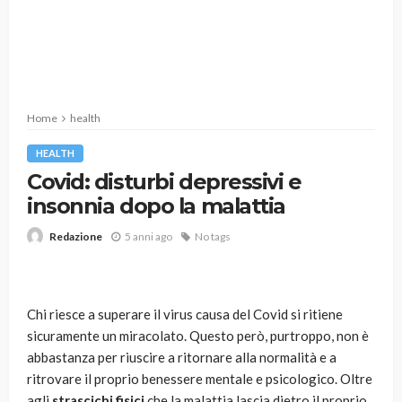
Home
health
HEALTH
Covid: disturbi depressivi e
insonnia dopo la malattia
5 anni ago
No tags
Redazione
Chi riesce a superare il virus causa del Covid si ritiene
sicuramente un miracolato. Questo però, purtroppo, non è
abbastanza per riuscire a ritornare alla normalità e a
ritrovare il proprio benessere mentale e psicologico. Oltre
agli
strascichi fisici
che la malattia lascia dietro il proprio