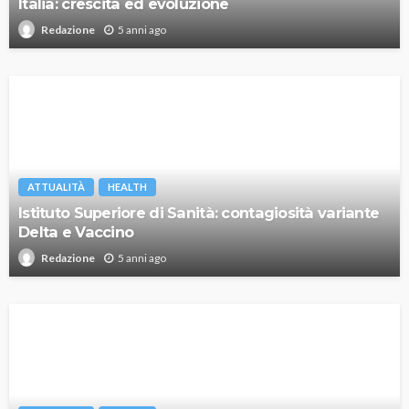
Italia: crescita ed evoluzione
5 anni ago
Redazione
ATTUALITÀ
HEALTH
Istituto Superiore di Sanità: contagiosità variante
Delta e Vaccino
5 anni ago
Redazione