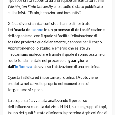
riposo, è stata scoperta da una equipe di ricercatori della
Washington State University
e lo studio è stato pubblicato
sulla rivista “Brain, behavior, and immunity”.
Già da diversi anni, alcuni studi hanno dimostrato
l’
efficacia del
sonno
in un processo di detossificazione
dell’organismo, con il quale si facilita l’eliminazione di
tossine prodotte quotidianamente, dannose per il corpo.
Approfondendo lo studio, è emerso che esiste un
meccanismo molecolare tramite il quale il sonno assume un
ruolo fondamentale nel processo di
guarigione
dall’
influenza
attraverso l’attivazione di una proteina.
Questa fatidica ed importante proteina, l’
Acpb
, viene
prodotta nel cervello proprio nel momento in cui
l’organismo si riposa.
La scoperta è avvenuta analizzando il percorso
dell’influenza causata dal virus H1N1, su due gruppi di topi,
in uno dei quali è stata eliminata la proteina Acpb col fine di