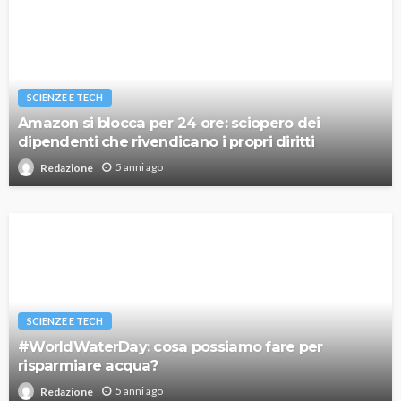
SCIENZE E TECH
Amazon si blocca per 24 ore: sciopero dei
dipendenti che rivendicano i propri diritti
5 anni ago
Redazione
SCIENZE E TECH
#WorldWaterDay: cosa possiamo fare per
risparmiare acqua?
5 anni ago
Redazione