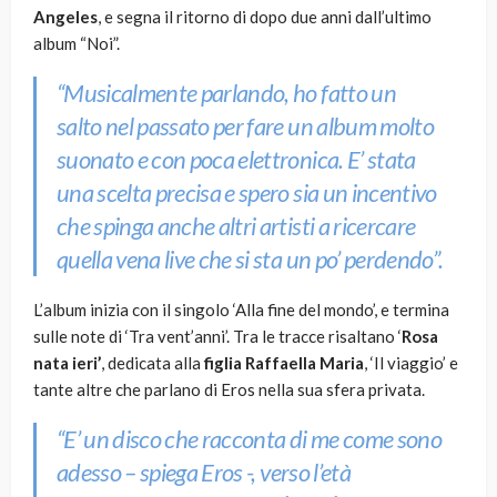
Angeles
, e segna il ritorno di dopo due anni dall’ultimo
album “Noi”.
“Musicalmente parlando, ho fatto un
salto nel passato per fare un album molto
suonato e con poca elettronica. E’ stata
una scelta precisa e spero sia un incentivo
che spinga anche altri artisti a ricercare
quella vena live che si sta un po’ perdendo”.
L’album inizia con il singolo ‘Alla fine del mondo’, e termina
sulle note di ‘Tra vent’anni’. Tra le tracce risaltano ‘
Rosa
nata ieri’
, dedicata alla
figlia Raffaella Maria
, ‘Il viaggio’ e
tante altre che parlano di Eros nella sua sfera privata.
“E’ un disco che racconta di me come sono
adesso –
spiega Eros
-, verso l’età