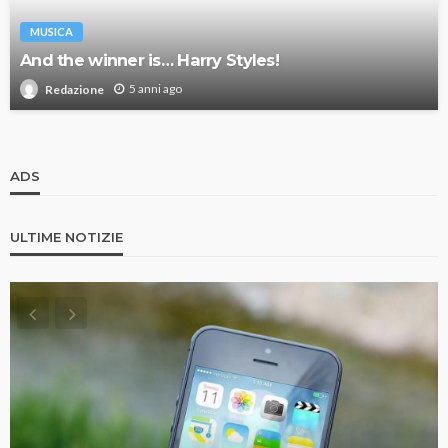
MUSICA
And the winner is… Harry Styles!
5 anni ago
Redazione
ADS
ULTIME NOTIZIE