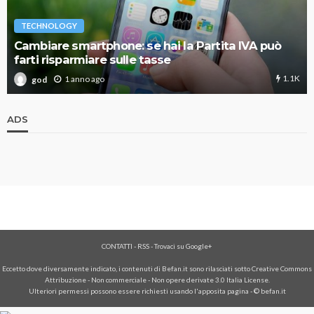
TECHNOLOGY
Cambiare smartphone: se hai la Partita IVA può
farti risparmiare sulle tasse
1.1K
1 anno ago
god
ADS
CONTATTI
-
RSS
-
Trovaci su Google+
Eccetto dove diversamente indicato, i contenuti di Befan.it sono rilasciati sotto Creative Commons
Attribuzione - Non commerciale - Non opere derivate 3.0 Italia License.
Ulteriori permessi possono essere richiesti usando l'
apposita pagina
- © befan.it