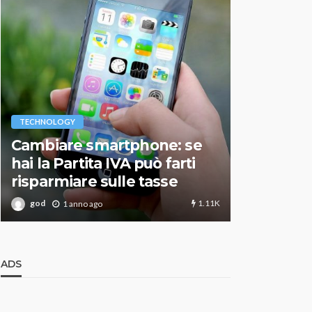
VARIE
TECHNOLOGY
Migliori r
Cambiare smartphone: se
guida agg
hai la Partita IVA può farti
scegliere
risparmiare sulle tasse
perfetto
1.11K
god
god
1 anno ago
1 an
ADS