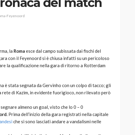
cronaca del match
oma-Feyenoord
AUTO
SPORT
MG alle Final 8 di Coppa
rma, la
Roma
esce dal campo subissata dai fischi del
Davis: tennis mondiale e
ra con il Feyenoord si è chiusa infatti su un pericoloso
passione per
care la qualificazione nella gara di ritorno a Rotterdam
quale
l’automobilismo
o prato
abbracciano la stessa causa
a è stata segnata da Gervinho con un colpo di tacco; gli
792
589
god
9 mesi ago
 rete di Kazim, in evidente fuorigioco, non rilevato però
 segnare almeno un goal, visto che lo 0 – 0
ord
. Prima dell’inizio della gara registrati nella capitale
landesi
che si sono lasciati andare a vandalismi nelle