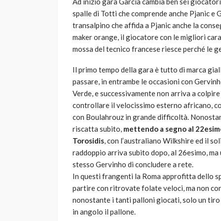
Ad inizio gara Garcia cambia ben sei giocatori 
spalle di Totti che comprende anche Pjanic e 
transalpino che affida a Pjanic anche la conseg
maker orange, il giocatore con le migliori cara
mossa del tecnico francese riesce perché le ge
Il primo tempo della gara è tutto di marca gial
passare, in entrambe le occasioni con Gervinho.
Verde, e successivamente non arriva a colpire 
controllare il velocissimo esterno africano, c
con Boulahrouz in grande difficoltà. Nonostan
riscatta subito,
mettendo a segno al 22esimo 
Torosidis
, con l’australiano Wilkshire ed il s
raddoppio arriva subito dopo, al 26esimo, ma u
stesso Gervinho di concludere a rete.
In questi frangenti la Roma approfitta dello 
partire con ritrovate folate veloci, ma non co
nonostante i tanti palloni giocati, solo un ti
in angolo il pallone.