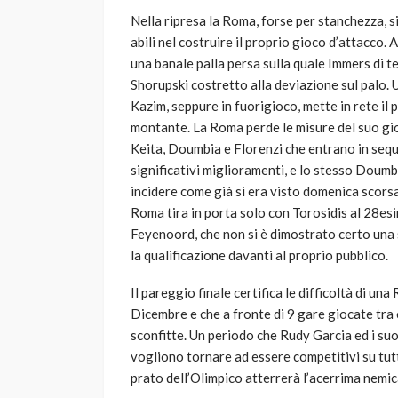
Nella ripresa la Roma, forse per stanchezza,
abili nel costruire il proprio gioco d’attacco. 
una banale palla persa sulla quale Immers di t
Shorupski costretto alla deviazione sul palo. U
Kazim, seppure in fuorigioco, mette in rete il
montante. La Roma perde le misure del suo gio
Keita, Doumbia e Florenzi che entrano in sequ
significativi miglioramenti, e lo stesso Doumbi
incidere come già si era visto domenica scorsa
Roma tira in porta solo con Torosidis al 28es
Feyenoord, che non si è dimostrato certo una s
la qualificazione davanti al proprio pubblico.
Il pareggio finale certifica le difficoltà di u
Dicembre e che a fronte di 9 gare giocate tra
sconfitte. Un periodo che Rudy Garcia ed i suoi
vogliono tornare ad essere competitivi su tutt
prato dell’Olimpico atterrerà l’acerrima nemi