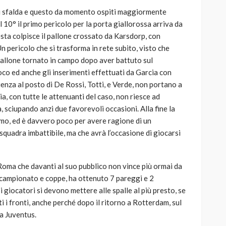
 si sfalda e questo da momento ospiti maggiormente
Al 10° il primo pericolo per la porta giallorossa arriva da
esta colpisce il pallone crossato da Karsdorp, con
n pericolo che si trasforma in rete subito, visto che
 pallone tornato in campo dopo aver battuto sul
co ed anche gli inserimenti effettuati da Garcia con
enza al posto di De Rossi, Totti, e Verde, non portano a
a, con tutte le attenuanti del caso, non riesce ad
, sciupando anzi due favorevoli occasioni. Alla fine la
imo, ed è davvero poco per avere ragione di un
quadra imbattibile, ma che avrà l’occasione di giocarsi
na Roma che davanti al suo pubblico non vince più ormai da
 campionato e coppe, ha ottenuto 7 pareggi e 2
 giocatori si devono mettere alle spalle al più presto, se
i i fronti, anche perché dopo il ritorno a Rotterdam, sul
ca Juventus.