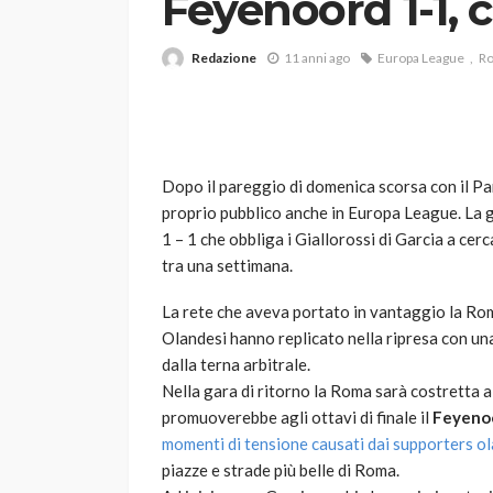
Feyenoord 1-1, 
Redazione
11 anni ago
Europa League
R
Dopo il pareggio di domenica scorsa con il Pa
proprio pubblico anche in Europa League. La ga
VARIE
1 – 1 che obbliga i Giallorossi di Garcia a cer
Robot tagliaerba: 
tra una settimana.
scegliere per il tu
La rete che aveva portato in vantaggio la Rom
god
1 anno ago
Olandesi hanno replicato nella ripresa con una
dalla terna arbitrale.
Nella gara di ritorno la Roma sarà costretta a
promuoverebbe agli ottavi di finale il
Feyeno
momenti di tensione causati dai supporters o
piazze e strade più belle di Roma.