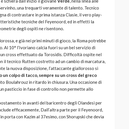
e schiera dall’inizio il giovane
Verde
, nella linea alle
Gervinho, una trequarti veramente di talento. Tecnico
na di contrastare in prima istanza Clasie, il vero play-
tteristiche tecniche del Feyenoord, ed in effetti la
ometrie degli ospiti ne risentono.
lorossa, e già nei primi minuti di gioco, la Roma potrebbe
 Al 10° l’Ivoriano calcia fuori su un bel servizio di
un cross effettuato da Torosidis. Difficoltà ospite nel
on il tecnico Rutten costretto ad un cambio di marcatura,
te la nuova disposizione, l’attaccante giallorosso si
un colpo di tacco, sempre su un cross del greco
olito Boulahrouz in ritardo in chiusura. Una occasione di
n pasticcio in fase di controllo non permette allo
spostamento in avanti del baricentro degli Olandesi per
nclude efficacemente, Dall’altra parte per il Feyenoord,
ro in porta con Kazim al 37esimo, con Shorupski che devia