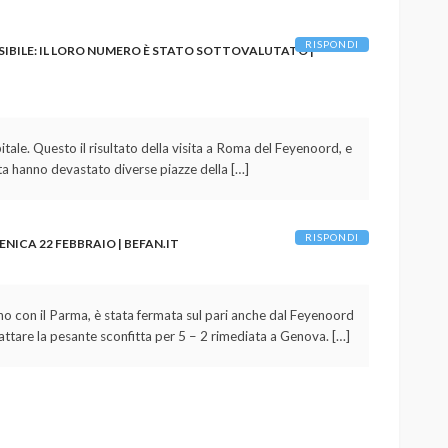
RISPONDI
IBILE: IL LORO NUMERO È STATO SOTTOVALUTATO |
itale. Questo il risultato della visita a Roma del Feyenoord, e
nata hanno devastato diverse piazze della […]
RISPONDI
NICA 22 FEBBRAIO | BEFAN.IT
no con il Parma, è stata fermata sul pari anche dal Feyenoord
cattare la pesante sconfitta per 5 – 2 rimediata a Genova. […]