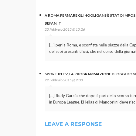
A ROMA FERMARE GLI HOOLIGANS È STATO IMPOSS
BEFAN.IT
20 Febbraio 2015 @ 10:26
[…] per la Roma, e sconfitta nelle piazze della Cap
dei suoi presunti tifosi, che nel corso della gior
SPORT IN TV, LA PROGRAMMAZIONE DI OGGI DOME
22 Febbraio 2015 @ 9:00
[…] Rudy Garcia che dopo il pari dello scorso tur
in Europa League. L’Hellas di Mandorlini deve ris
LEAVE A RESPONSE