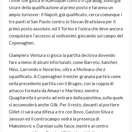
l’Inter che gioca in Azerbajian contro il Qarabag, sono già
sicure della qualificazione al primo posto e faranno un
ampio turnover: il Napoli, già qualificato, cerca comunque i
tre punti al San Paolo contro lo Slovan Bratislava per il
primo posto assoluto, ed il Torino è l’unica che deve ancora
conquistare l’accesso ai sedicesimi, giocando sul campo del
Copenaghen.
Giampiero Ventura si gioca la partita decisiva dovendo
fare a meno di alcuni infortunati, come Barreto, Sanchez
Nino, Larrondo e Nocerino, oltre a Molinaro che è
squalificato. A Copenaghen il mister granata partirà come
nella precedente partita con il Bruges, con la coppia di
attacco formata da Amauri e Martinez, mentre
Quagliarella è pronto ad entrare dalla panchina, sulla quale
si accomoderà anche Glik. Per il resto, davanti al portiere
Gillet ci sarà una difesa a tre con Bovo, Gaston Silva e
Jansson ed il centrocampo vedrà la presenza di
Maksimovic e Darmian sulle fasce, mentre al centro