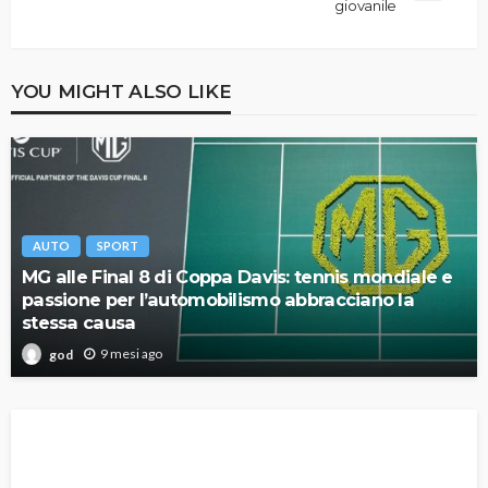
giovanile
YOU MIGHT ALSO LIKE
AUTO
SPORT
MG alle Final 8 di Coppa Davis: tennis mondiale e
passione per l’automobilismo abbracciano la
stessa causa
9 mesi ago
god