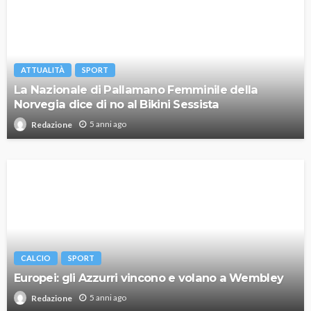
ATTUALITÀ
SPORT
La Nazionale di Pallamano Femminile della
Norvegia dice di no al Bikini Sessista
5 anni ago
Redazione
CALCIO
SPORT
Europei: gli Azzurri vincono e volano a Wembley
5 anni ago
Redazione