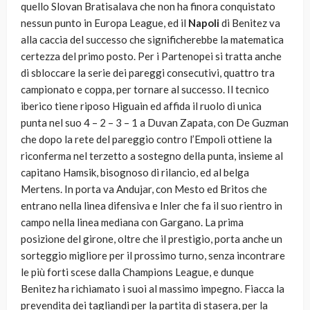
quello Slovan Bratisalava che non ha finora conquistato
nessun punto in Europa League, ed il
Napoli
di Benitez va
alla caccia del successo che significherebbe la matematica
certezza del primo posto. Per i Partenopei si tratta anche
di sbloccare la serie dei pareggi consecutivi, quattro tra
campionato e coppa, per tornare al successo. Il tecnico
iberico tiene riposo Higuain ed affida il ruolo di unica
punta nel suo 4 – 2 – 3 – 1 a Duvan Zapata, con De Guzman
che dopo la rete del pareggio contro l’Empoli ottiene la
riconferma nel terzetto a sostegno della punta, insieme al
capitano Hamsik, bisognoso di rilancio, ed al belga
Mertens. In porta va Andujar, con Mesto ed Britos che
entrano nella linea difensiva e Inler che fa il suo rientro in
campo nella linea mediana con Gargano. La prima
posizione del girone, oltre che il prestigio, porta anche un
sorteggio migliore per il prossimo turno, senza incontrare
le più forti scese dalla Champions League, e dunque
Benitez ha richiamato i suoi al massimo impegno. Fiacca la
prevendita dei tagliandi per la partita di stasera, per la