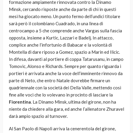
formazione ampiamente rinnovata contro la Dinamo
Minsk, cercando risposte anche da parte di chi in questi
mesi ha giocato meno. Un punto fermo dell’undici titolare
sarà però il colombiano Cuadrado, in una linea di
centrocampo a 5 che comprende anche Vargas sulla fascia
opposta, insieme a Kurtic, Lazzari e Badelj. In attacco,
complice anche l’infortunio di Babacar e la volontà di
Montella di dare riposo a Gomez, spazio a Marin ed Ilicic.
In difesa, davanti al portiere di coppa Tatarusanu, in campo
Tomovic, Alonso e Richards. Sempre per quanto riguarda i
portieri è arrivata anche la voce dell’imminente rinnovo da
parte di Neto, che entro Natale dovrebbe firmare un
quadriennale con la società dei Della Valle, mettendo così
fine alle voci che lo volevano in procinto di lasciare la
Fiorentina
. La Dinamo Minsk, ultima del girone, non ha
niente da chiedere alla gara, ed anche l’allenatore Zhuravel
darà ampio spazio al turnover.
Al San Paolo di Napoli arriva la cenerentola del girone,