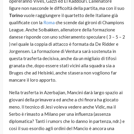
opereranno Vives, Gazzi ed El Kaddouri. L’allenatore
ligure non nasconde le difficoltà della partita, ma con il suo
Torino
vuole raggiungere il quartetto delle Italiane già
qualificate con la
Roma
che scende dai gironi di Champions
League. Anche Solbakken, allenatore della formazione
danese risponde con uno schieramento speculare ( 3 – 5 – 2
) nel quale la coppia di attacco è formata da De Ridder e
Jorgensen. La formazione di Ventura sarà sostenuta in
questa trasferta decisiva, anche da un migliaio di tifosi
granata che, dopo essere stati vicini alla squadra sia a
Bruges che ad Helsinki, anche stasera non vogliono far
mancare il loro apporto.
Nella trasferta in Azerbajian, Mancini darà largo spazio ai
giovani della primavera ed anche a chi finora ha giocato
meno. Il tecnico di Jesi voleva vedere anche Vidic, ma il
Serbo è rimasto a Milano per una influenza (assenza
diplomatica? Tanti i rumors che lo danno in partenza, ndr.) e
così il suo esordio agli ordini del Mancio è ancora una