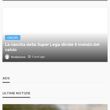
CALCIO
La nascita della Super Lega divide il mondo del
calcio
5 anni ago
Redazione
ADS
ULTIME NOTIZIE