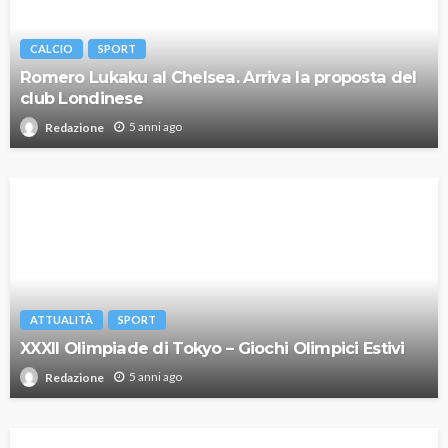
CALCIO
SPORT
Romero Lukaku al Chelsea. Arriva la proposta del
club Londinese
5 anni ago
Redazione
ATTUALITÀ
SPORT
XXXII Olimpiade di Tokyo – Giochi Olimpici Estivi
5 anni ago
Redazione