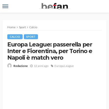
Home
Sport
Calcio
CALCIO
SPORT
Europa League: passerella per
Inter e Fiorentina, per Torino e
Napoli è match vero
12 anni ago
Europa League
Redazione