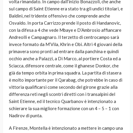
volta rimandato. In campo dall’inizio Bonazzoli, che anche
sul campo di Saint Etienne era stato tra gli undici titolari, e
Baldini, nel tridente offensivo che comprende anche
Osvaldo. In porta Carrizzo prende il posto di Handanovic,
con la difesa a 4 che vede Mbaye e D’Ambrosio affiancare
Andreolli e Campagnaro. Il terzetto di centrocampo sarà
invece formato da M’Vila, Khrin e Obi. Altri 4 giovani della
primavera sono pronti ad entrare dalla panchina e quindi
occhio anche a Palazzi, a Di Marco, al portiere Costa ed a
Sciacca, difensore centrale, come il ghanese Donkor, che
già da tempo orbita in prima squadra. La partita di stasera
è molto importante per il Qarabag, che potrebbe in caso di
vittoria qualificarsi come secondo del girone grazie alla
differenza reti negli scontri diretti con i transalpini del
Saint Etienne, ed il tecnico Quarbanov è intenzionato a
schierare la sua migliore formazione con un 4 – 5 – 1 con
Nadirov di punta.
A Firenze, Montella è intenzionato a mettere in campo una