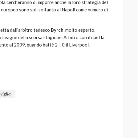
iola cercheranno di imporre anche la loro strategia del
po europeo sono soli soltanto al Napoli come numero di
retta dall’arbitro tedesco
Byrch
, molto esperto,
a League della scorsa stagione. Arbitro con il quel la
nte al 2009, quando battè 2 – 0 il Liverpool.
iviglia