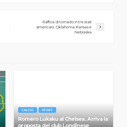
Raffica di tornado in tre stati
americani, Oklahoma, Kansas e
Nebraska
CALCIO
SPORT
Romero Lukaku al Chelsea. Arriva la
proposta del club Londinese