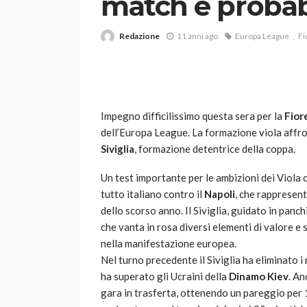
match e probab
Redazione
11 anni ago
Europa League
Fi
Impegno difficilissimo questa sera per la
Fior
dell’Europa League. La formazione viola affron
VARIE
Siviglia
, formazione detentrice della coppa.
Robot tagliaerba: 
scegliere per il tu
Un test importante per le ambizioni dei Viola 
tutto italiano contro il
Napoli
, che rappresent
god
1 anno ago
dello scorso anno. Il Siviglia, guidato in panc
che vanta in rosa diversi elementi di valore e
nella manifestazione europea.
Nel turno precedente il Siviglia ha eliminato i
ha superato gli Ucraini della
Dinamo Kiev
. An
gara in trasferta, ottenendo un pareggio per 