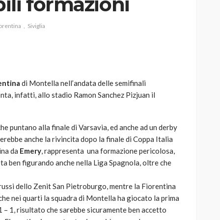
ili formazioni
orentina
Siviglia
AUTO
SPORT
MG alle Final 8 di Coppa
entina
di Montella nell’andata delle semifinali
Davis: tennis mondiale e
ta, infatti, allo stadio Ramon Sanchez Pizjuan il
passione per
quale
l’automobilismo
o prato
abbracciano la stessa causa
che puntano alla finale di Varsavia, ed anche ad un derby
erebbe anche la rivincita dopo la finale di Coppa Italia
787
584
god
9 mesi ago
hina da
Emery
, rappresenta una formazione pericolosa,
 sta ben figurando anche nella Liga Spagnola, oltre che
 russi dello Zenit San Pietroburgo, mentre la Fiorentina
che nei quarti la squadra di Montella ha giocato la prima
1 – 1, risultato che sarebbe sicuramente ben accetto