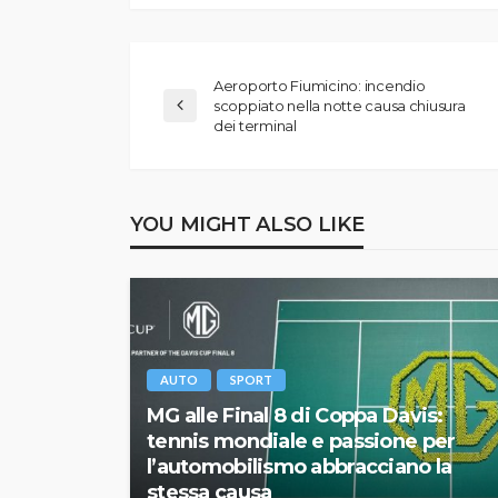
Aeroporto Fiumicino: incendio
scoppiato nella notte causa chiusura
dei terminal
YOU MIGHT ALSO LIKE
AUTO
SPORT
MG alle Final 8 di Coppa Davis:
tennis mondiale e passione per
l’automobilismo abbracciano la
stessa causa