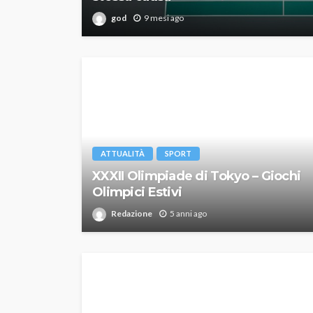
god
9 mesi ago
ATTUALITÀ
SPORT
XXXII Olimpiade di Tokyo – Giochi
Olimpici Estivi
Redazione
5 anni ago