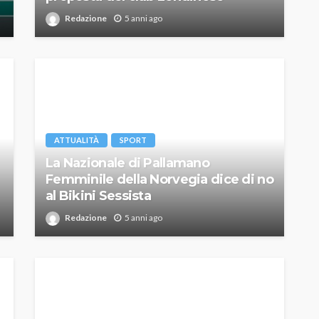
Redazione
5 anni ago
ATTUALITÀ
SPORT
La Nazionale di Pallamano
Femminile della Norvegia dice di no
al Bikini Sessista
Redazione
5 anni ago