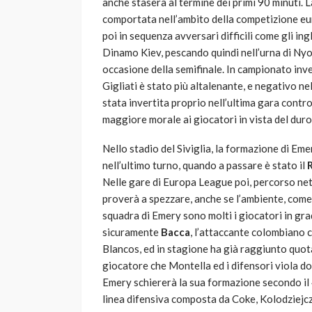
anche stasera al termine dei primi 90 minuti. 
comportata nell’ambito della competizione eur
poi in sequenza avversari difficili come gli ing
Dinamo Kiev, pescando quindi nell’urna di Nyo
occasione della semifinale. In campionato invec
Gigliati è stato più altalenante, e negativo n
stata invertita proprio nell’ultima gara contro 
maggiore morale ai giocatori in vista del dur
Nello stadio del Siviglia, la formazione di Eme
nell’ultimo turno, quando a passare è stato il
Nelle gare di Europa League poi, percorso nett
proverà a spezzare, anche se l’ambiente, come 
squadra di Emery sono molti i giocatori in grado
sicuramente
Bacca
, l’attaccante colombiano c
Blancos, ed in stagione ha già raggiunto quota
giocatore che Montella ed i difensori viola d
Emery schiererà la sua formazione secondo il
linea difensiva composta da Coke, Kolodziejc