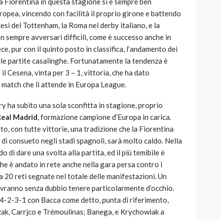
La Fiorentina in questa stagione si è sempre ben
opea, vincendo con facilità il proprio girone e battendo
lesi del Tottenham, la Roma nel derby italiano, e la
n sempre avversari difficili, come è successo anche in
e, pur con il quinto posto in classifica, l’andamento dei
elle partite casalinghe. Fortunatamente la tendenza è
il Cesena, vinta per 3 – 1, vittoria, che ha dato
o match che li attende in Europa League.
ry ha subito una sola sconfitta in stagione, proprio
Real Madrid
, formazione campione d’Europa in carica.
o, con tutte vittorie, una tradizione che la Fiorentina
di consueto negli stadi spagnoli, sarà molto caldo. Nella
 di dare una svolta alla partita, ed il più temibile è
he è andato in rete anche nella gara persa contro i
 20 reti segnate nel totale delle manifestazioni. Un
ovranno senza dubbio tenere particolarmente d’occhio.
 4-2-3-1 con Bacca come detto, punta di riferimento,
zak, Carrjco e Trémoulinas; Banega, e Krychowiak a