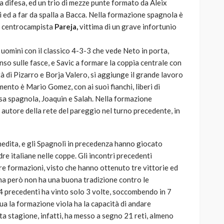
a difesa, ed un trio di mezze punte formato da Aleix
si ed a far da spalla a Bacca. Nella formazione spagnola è
il centrocampista
Pareja,
vittima di un grave infortunio
uomini con il classico 4-3-3 che vede Neto in porta,
so sulle fasce, e Savic a formare la coppia centrale con
 di Pizarro e Borja Valero, si aggiunge il grande lavoro
imento è Mario Gomez, con ai suoi fianchi, liberi di
esa spagnola, Joaquin e Salah. Nella formazione
, autore della rete del pareggio nel turno precedente, in
 inedita, e gli Spagnoli in precedenza hanno giocato
e italiane nelle coppe. Gli incontri precedenti
e formazioni, visto che hanno ottenuto tre vittorie ed
ina però non ha una buona tradizione contro le
14 precedenti ha vinto solo 3 volte, soccombendo in 7
sua la formazione viola ha la capacità di andare
a stagione, infatti, ha messo a segno 21 reti, almeno