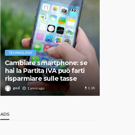
VARIE
TECHNOLOGY
Migliori r
Cambiare smartphone: se
guida agg
hai la Partita IVA può farti
scegliere
risparmiare sulle tasse
perfetto
1.1K
god
god
1 anno ago
1 an
ADS