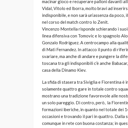
macinar gioco e recuperare palloni davanti all
Vidal, Vitolo ed Iborra, molto bravi ad inserir
indisponibile, e non sarà un’assenza da poco, 
nel corso del match contro lo Zenit.
Vincenzo Montella risponde schierando i suoi 
linea difensiva con Tomovic e lo spagnolo Alon
Gonzalo Rodríguez. A centrocampo alla qualità
di Mati Fernandez. In attacco il punto di rifer
svariare, ma anche di andare e pungere la dif
toscana tra gli indisponibili c’è anche Babacar
casa della Dinamo Kiev.
La sfida di stasera tra Siviglia e Fiorentina è
solamente quattro gare in totale contro squadr
mostrano una tradizione favorevole alle nostr
un solo pareggio. Di contro, però, la Fiorent
formazioni iberiche, in quanto nel totale dei 
occasioni e trovando il pari in quattro. Dalla 
comunque in rete con buona costanza; in quest