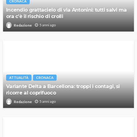
CRONACA
Incendio grattacielo di via Antonini: tutti salvi ma
ora c’è il rischio di crolli
5 anni ago
Redazione
ATTUALITÀ
CRONACA
Variante Delta a Barcellona: troppi i contagi, si
ricorre al coprifuoco
5 anni ago
Redazione