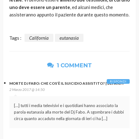
uno deve essere un parente
, ed alcuni medici, che
assisteranno appunto il paziente durante questo momento.
Tags :
California
eutanasia
1 COMMENT
RISPONDI
MORTE DJ FABO: CHE COS’È IL SUICIDIO ASSISTITO? | BEFAN.IT
2 Marzo 2017 @ 14:50
[…] tutti i media televisivi e i quotidiani hanno associato la
parola eutanasia alla morte del Dj Fabo. A sgombrare i dubbi
circa quanto accaduto nella giornata di ieri ci ha […]