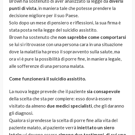
Brown ha sostenuto di aver analizzato la legge da
diversi
punti di vista
, in maniera tale che potesse prendere la
decisione migliore per il suo Paese.
Solo dopo un mese di pensiero e riflessioni, la sua firma è
stata posta nella legge del suicidio assistito.
Brown ha sostenuto che
non saprebbe come comportarsi
se lui si ritrovasse con una persona cara in una situazione
dove la malattia ha preso il sopravvento sulla salute, ma
ora vi è pure la possibilità di porre fine, in maniera legale,
alle sofferenze di una persona malata.
Come funzionerà il suicidio assistito.
La nuova legge prevede che il paziente
sia consapevole
della scelta che sta per compiere: esso dovrà essere
visitato da almeno
due medici specialisti
, che gli daranno
gli diagnosi.
Qualora si prendesse la scelta di porre fine alla vita del
paziente malato, al paziente verrà
iniettato un siero
letale
: vi devono essere
almeno due testimoni, di cui uno