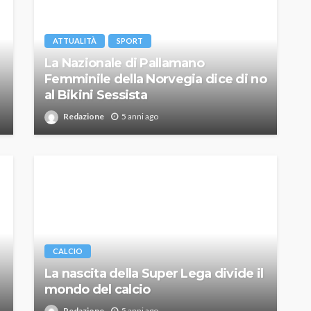
ATTUALITÀ
SPORT
La Nazionale di Pallamano
Femminile della Norvegia dice di no
al Bikini Sessista
Redazione
5 anni ago
CALCIO
La nascita della Super Lega divide il
mondo del calcio
Redazione
5 anni ago