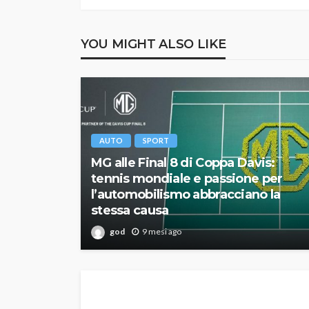
YOU MIGHT ALSO LIKE
AUTO
SPORT
MG alle Final 8 di Coppa Davis:
tennis mondiale e passione per
l’automobilismo abbracciano la
stessa causa
god
9 mesi ago