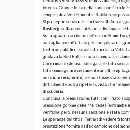
tentativo di sbarazzarsi delle Williams, il fig
intento. Grande lotta nella zona punti tra le 
sempre più a Vettel, mentre Raikkon sorpassa 
Si prosegue senza ulteriori sussulti fino al g
Rosberg
, sulla quale iniziano a divampare le
Sul traguardo arrivano nell’ordine
Hamilton, 
battaglia fino all’ultimo per conquistare il g
trofei un pubblico entusiasta acclama Vettel c
guidava la Red Bull) si sono tramutati in clam
Chi è rimasto deluso dalla gara è stato sicura
fatto immaginare certamente un altro epilogo.
posizioni recuperate), se non fosse stato per
difficilmente potrà ripetersi, visto che rarame
di scuderia.
Conclusa la premiazione, tutti con il fiato sos
pressione gomme delle Mercedes (entrambe le 
verifiche, però, nessuna sanzione è stata comm
Le speranze dei tifosi Ferrari di vedere trionf
prestazione fornita dall’ex campione del mo