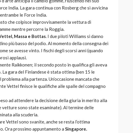
lio d’arte anticipa il cambio gomme, riuscendo nel suo
Force India. La gara continua con Rosberg che si avvicina
entrambe le Force India.
uasto che colpisce improvvisamente la vettura di
 fiamme mentre percorre la Roggia.
Vettel, Massa e Bottas
. I due piloti Williams si danno
radino più basso del podio. Al momento della consegna dei
ome se avesse vinto. I fischi degli scorsi anni (quando
orosi applausi.
mente Raikkonen; il secondo posto in qualifica gli aveva
 La gara del Finlandese è stata ottima (ben 15 le
 il problema alla partenza. Un’occasione mancata che
nte Vettel finisce le qualifiche alle spalle del compagno
peso ad attendere la decisione della giuria in merito alla
vetture sono state esaminate). Al termine delle
inata alla scuderia.
are Vettel sono svanite, anche se resta l’ottima
ndo. Ora prossimo appuntamento a
Singapore.