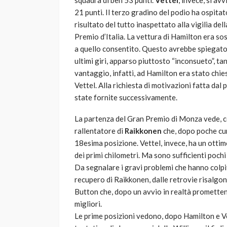
squadra di ben 53 punti.
Vettel
, invece, si av
21 punti. Il terzo gradino del podio ha ospit
risultato del tutto inaspettato alla vigilia de
Premio d’Italia. La vettura di Hamilton era so
a quello consentito. Questo avrebbe spiegat
ultimi giri, apparso piuttosto “inconsueto”, ta
vantaggio, infatti, ad Hamilton era stato chie
Vettel. Alla richiesta di motivazioni fatta dal 
state fornite successivamente.
La partenza del Gran Premio di Monza vede, c
rallentatore di
Raikkonen
che, dopo poche curv
18esima posizione. Vettel, invece, ha un ottim
dei primi chilometri. Ma sono sufficienti pochi g
Da segnalare i gravi problemi che hanno colpi
recupero di Raikkonen, dalle retrovie risalgon
Button che, dopo un avvio in realtà prometten
migliori.
Le prime posizioni vedono, dopo Hamilton e Ve