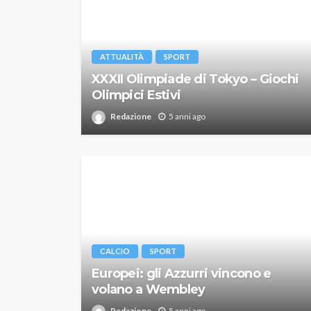
ATTUALITÀ
SPORT
XXXII Olimpiade di Tokyo – Giochi
Olimpici Estivi
Redazione
5 anni ago
CALCIO
SPORT
Europei: gli Azzurri vincono e
volano a Wembley
Redazione
5 anni ago