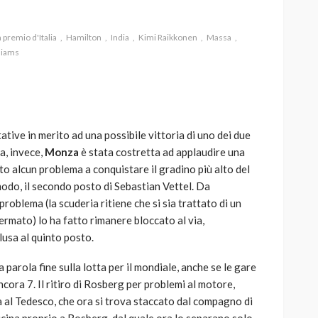
 premio d'Italia
Hamilton
India
Kimi Raikkonen
Massa
liams
AUTO
SPORT
MG alle Final 8 di Coppa
Davis: tennis mondiale e
ative in merito ad una possibile vittoria di uno dei due
passione per
ta, invece,
Monza
è stata costretta ad applaudire una
quale
l’automobilismo
uto alcun problema a conquistare il gradino più alto del
o prato
abbracciano la stessa causa
modo, il secondo posto di Sebastian Vettel. Da
roblema (la scuderia ritiene che si sia trattato di un
784
580
god
9 mesi ago
ermato) lo ha fatto rimanere bloccato al via,
usa al quinto posto.
 parola fine sulla lotta per il mondiale, anche se le gare
ora 7. Il ritiro di Rosberg per problemi al motore,
ica al Tedesco, che ora si trova staccato dal compagno di