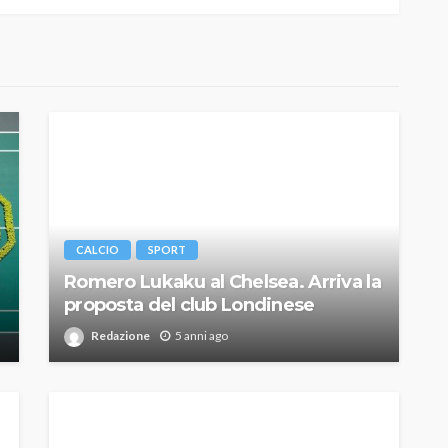
CALCIO
SPORT
Romero Lukaku al Chelsea. Arriva la
proposta del club Londinese
Redazione
5 anni ago