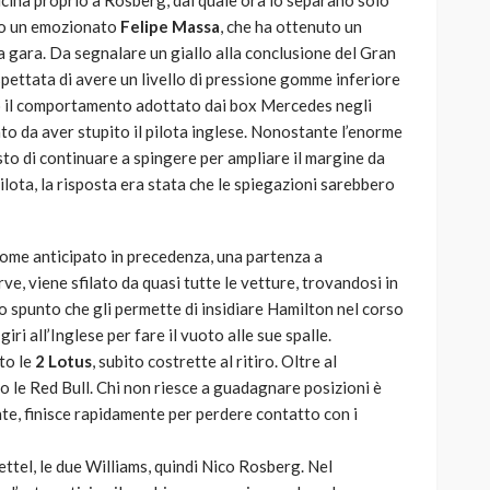
vicina proprio a Rosberg, dal quale ora lo separano solo
ato un emozionato
Felipe Massa
, che ha ottenuto un
lla gara. Da segnalare un giallo alla conclusione del Gran
spettata di avere un livello di pressione gomme inferiore
o il comportamento adottato dai box Mercedes negli
nto da aver stupito il pilota inglese. Nonostante l’enorme
sto di continuare a spingere per ampliare il margine da
pilota, la risposta era stata che le spiegazioni sarebbero
ome anticipato in precedenza, una partenza a
e, viene sfilato da quasi tutte le vetture, trovandosi in
o spunto che gli permette di insidiare Hamilton nel corso
iri all’Inglese per fare il vuoto alle sue spalle.
to le
2 Lotus
, subito costrette al ritiro. Oltre al
o le Red Bull. Chi non riesce a guadagnare posizioni è
te, finisce rapidamente per perdere contatto con i
ttel, le due Williams, quindi Nico Rosberg. Nel