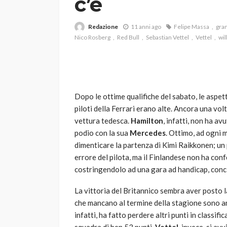
c’è
Redazione
11 anni ago
Felipe Massa
gran
Nico Rosberg
Red Bull
Sebastian Vettel
Vettel
wil
Dopo le ottime qualifiche del sabato, le aspett
VARIE
piloti della Ferrari erano alte. Ancora una vol
Robot tagliaerba: 
vettura tedesca.
Hamilton
, infatti, non ha av
scegliere per il tu
podio con la sua
Mercedes
. Ottimo, ad ogni 
dimenticare la partenza di Kimi Raikkonen; un p
god
1 anno ago
errore del pilota, ma il Finlandese non ha conf
costringendolo ad una gara ad handicap, concl
La vittoria del Britannico sembra aver posto la
che mancano al termine della stagione sono anc
infatti, ha fatto perdere altri punti in classif