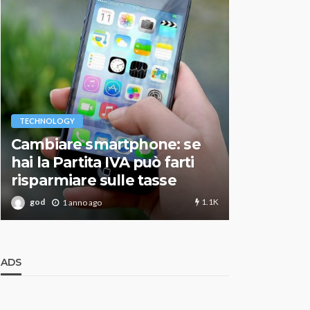
VARIE
TECHNOLOGY
Migliori r
Cambiare smartphone: se
guida agg
hai la Partita IVA può farti
scegliere
risparmiare sulle tasse
perfetto
1.1K
god
god
1 anno ago
1 an
ADS