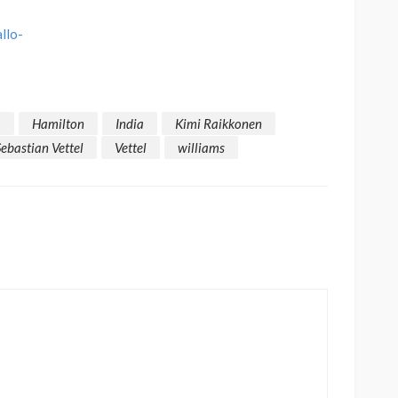
a
Hamilton
India
Kimi Raikkonen
Sebastian Vettel
Vettel
williams