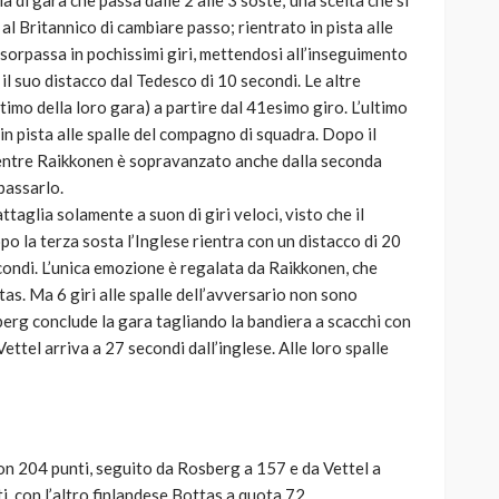
a di gara che passa dalle 2 alle 3 soste; una scelta che si
 al Britannico di cambiare passo; rientrato in pista alle
e sorpassa in pochissimi giri, mettendosi all’inseguimento
re il suo distacco dal Tedesco di 10 secondi. Le altre
ltimo della loro gara) a partire dal 41esimo giro. L’ultimo
in pista alle spalle del compagno di squadra. Dopo il
 mentre Raikkonen è sopravanzato anche dalla seconda
 passarlo.
ttaglia solamente a suon di giri veloci, visto che il
o la terza sosta l’Inglese rientra con un distacco di 20
condi. L’unica emozione è regalata da Raikkonen, che
as. Ma 6 giri alle spalle dell’avversario non sono
sberg conclude la gara tagliando la bandiera a scacchi con
ttel arriva a 27 secondi dall’inglese. Alle loro spalle
con 204 punti, seguito da Rosberg a 157 e da Vettel a
, con l’altro finlandese Bottas a quota 72.