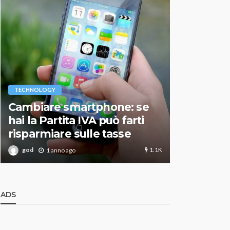
VARIE
TECHNOLOGY
Migliori r
Cambiare smartphone: se
guida agg
hai la Partita IVA può farti
scegliere
risparmiare sulle tasse
perfetto
1.1K
god
god
1 anno ago
1 an
ADS