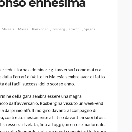
Alonso ennesima
Malesia
Massa
Raikkonen
rosberg
scacchi
Spagna
AUTO
SPORT
MG alle Final 8 di Coppa
Davis: tennis mondiale e
passione per
quale
l’automobilismo
Mercedes torna a dominare gli avversari come mai era
o prato
abbracciano la stessa causa
a dalla Ferrari di Vettel in Malesia sembra aver di fatto
ta dai facili successi dello scorso anno.
785
582
god
9 mesi ago
 termine della gara sembra essere una magra
tacco dall’avversario.
Rosberg
ha vissuto un week-end
a dal primo all’ultimo giro davanti al compagno di
o,
costretto mestamente al ritiro davanti ai suoi tifosi.
bra essersi rivelata, fino ad oggi, un errore madornale.
caro allo Spagnolo, poi zero punti conquistati in 5 gare.