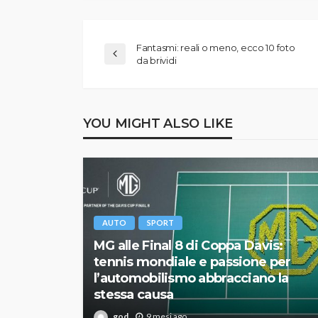
Fantasmi: reali o meno, ecco 10 foto
da brividi
YOU MIGHT ALSO LIKE
AUTO
SPORT
MG alle Final 8 di Coppa Davis:
tennis mondiale e passione per
l’automobilismo abbracciano la
stessa causa
god
9 mesi ago