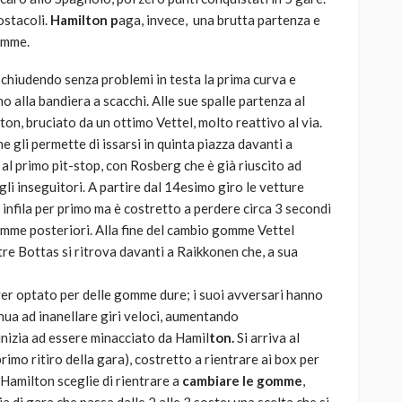
ostacoli.
Hamilton p
aga, invece, una brutta partenza e
omme.
chiudendo senza problemi in testa la prima curva e
no alla bandiera a scacchi. Alle sue spalle partenza al
on, bruciato da un ottimo Vettel, molto reattivo al via.
e gli permette di issarsi in quinta piazza davanti a
al primo pit-stop, con Rosberg che è già riuscito ad
li inseguitori. A partire dal 14esimo giro le vetture
 infila per primo ma è costretto a perdere circa 3 secondi
gomme posteriori. Alla fine del cambio gomme Vettel
re Bottas si ritrova davanti a Raikkonen che, a sua
d aver optato per delle gomme dure; i suoi avversari hanno
nua ad inanellare giri veloci, aumentando
inizia ad essere minacciato da Hamil
ton.
Si arriva al
primo ritiro della gara), costretto a rientrare ai box per
 Hamilton sceglie di rientrare a
cambiare le gomme
,