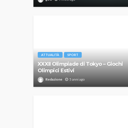
ATTUALITÀ
SPORT
XXXII Olimpiade di Tokyo – Giochi
Olimpici Estivi
Redazione
5 anni ago