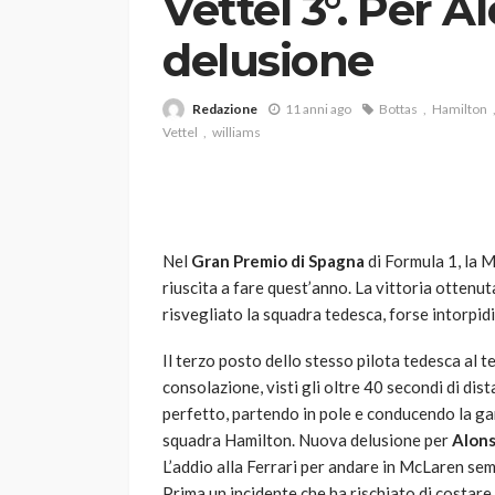
Vettel 3°. Per 
delusione
Redazione
11 anni ago
Bottas
Hamilton
Vettel
williams
VARIE
Robot tagliaerba: 
Nel
Gran Premio di Spagna
di Formula 1, la 
scegliere per il tu
riuscita a fare quest’anno. La vittoria ottenut
risvegliato la squadra tedesca, forse intorpidi
god
1 anno ago
Il terzo posto dello stesso pilota tedesca al
consolazione, visti gli oltre 40 secondi di dis
perfetto, partendo in pole e conducendo la gar
squadra Hamilton. Nuova delusione per
Alons
L’addio alla Ferrari per andare in McLaren sem
Prima un incidente che ha rischiato di costare 