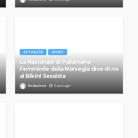
ATTUALITÀ
SPORT
La Nazionale di Pallamano
Femminile della Norvegia dice di no
al Bikini Sessista
Redazione
5 anni ago