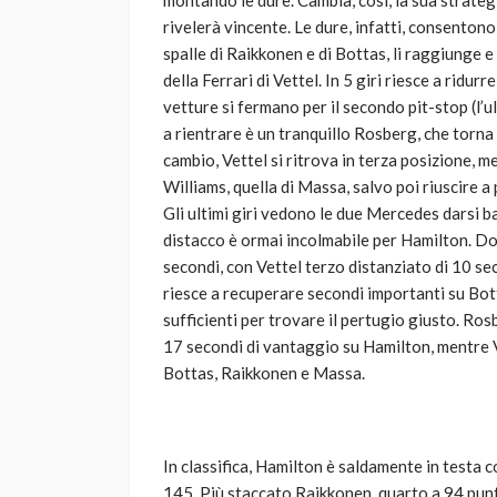
montando le dure. Cambia, così, la sua strategi
rivelerà vincente. Le dure, infatti, consentono
spalle di Raikkonen e di Bottas, li raggiunge 
della Ferrari di Vettel. In 5 giri riesce a ridur
vetture si fermano per il secondo pit-stop (l’u
a rientrare è un tranquillo Rosberg, che torna 
cambio, Vettel si ritrova in terza posizione,
Williams, quella di Massa, salvo poi riuscire a
Gli ultimi giri vedono le due Mercedes darsi ba
distacco è ormai incolmabile per Hamilton. Dop
secondi, con Vettel terzo distanziato di 10 se
riesce a recuperare secondi importanti su Bott
sufficienti per trovare il pertugio giusto. Ro
17 secondi di vantaggio su Hamilton, mentre Ve
Bottas, Raikkonen e Massa.
In classifica, Hamilton è saldamente in testa 
145. Più staccato Raikkonen, quarto a 94 punti