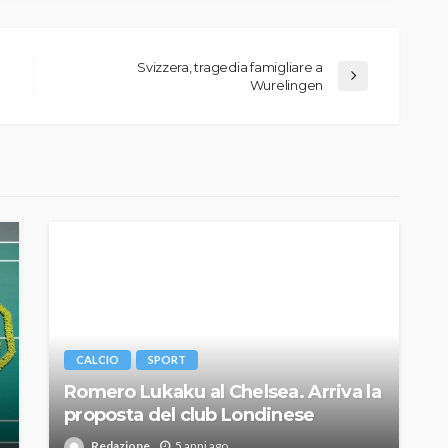
Svizzera, tragedia famigliare a
Wurelingen
CALCIO
SPORT
Romero Lukaku al Chelsea. Arriva la
proposta del club Londinese
Redazione
5 anni ago