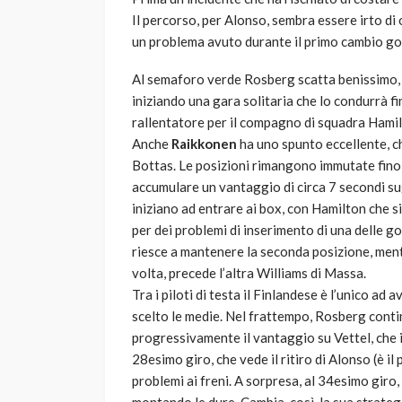
Il percorso, per Alonso, sembra essere irto di 
un problema avuto durante il primo cambio g
Al semaforo verde Rosberg scatta benissimo, 
iniziando una gara solitaria che lo condurrà fi
rallentatore per il compagno di squadra Hamilt
Anche
Raikkonen
ha uno spunto eccellente, ch
Bottas. Le posizioni rimangono immutate fino 
accumulare un vantaggio di circa 7 secondi sug
iniziano ad entrare ai box, con Hamilton che si
per dei problemi di inserimento di una delle 
riesce a mantenere la seconda posizione, ment
volta, precede l’altra Williams di Massa.
Tra i piloti di testa il Finlandese è l’unico a
scelto le medie. Nel frattempo, Rosberg conti
progressivamente il vantaggio su Vettel, che 
28esimo giro, che vede il ritiro di Alonso (è il 
problemi ai freni. A sorpresa, al 34esimo giro,