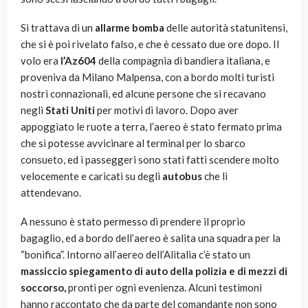
Si trattava di un
allarme bomba
delle autorità statunitensi,
che si è poi rivelato falso, e che è cessato due ore dopo. Il
volo era
l’Az604
della compagnia di bandiera italiana, e
proveniva da Milano Malpensa, con a bordo molti turisti
nostri connazionali, ed alcune persone che si recavano
negli
Stati Uniti
per motivi di lavoro. Dopo aver
appoggiato le ruote a terra, l’aereo è stato fermato prima
che si potesse avvicinare al terminal per lo sbarco
consueto, ed i passeggeri sono stati fatti scendere molto
velocemente e caricati su degli
autobus
che li
attendevano.
A nessuno è stato permesso di prendere il proprio
bagaglio, ed a bordo dell’aereo è salita una squadra per la
“bonifica”. Intorno all’aereo dell’Alitalia c’è stato un
massiccio spiegamento
di auto della polizia e di mezzi di
soccorso,
pronti per ogni evenienza. Alcuni testimoni
hanno raccontato che da parte del comandante non sono