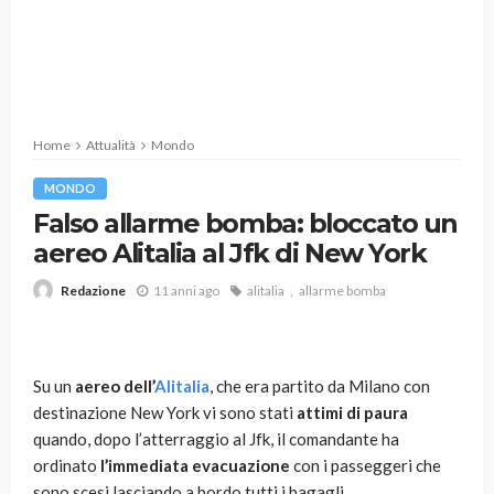
Home
Attualità
Mondo
MONDO
Falso allarme bomba: bloccato un
aereo Alitalia al Jfk di New York
11 anni ago
alitalia
allarme bomba
Redazione
Su un
aereo
dell’
Alitalia
, che era partito da Milano con
destinazione New York vi sono stati
attimi di paura
quando, dopo l’atterraggio al Jfk, il comandante ha
ordinato
l’immediata evacuazione
con i passeggeri che
sono scesi lasciando a bordo tutti i bagagli.