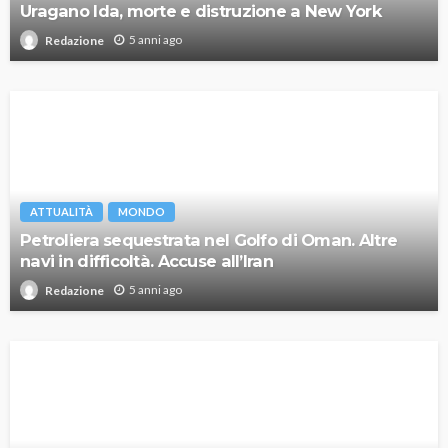
Uragano Ida, morte e distruzione a New York
5 anni ago
Redazione
ATTUALITÀ
MONDO
Petroliera sequestrata nel Golfo di Oman. Altre
navi in difficoltà. Accuse all’Iran
5 anni ago
Redazione