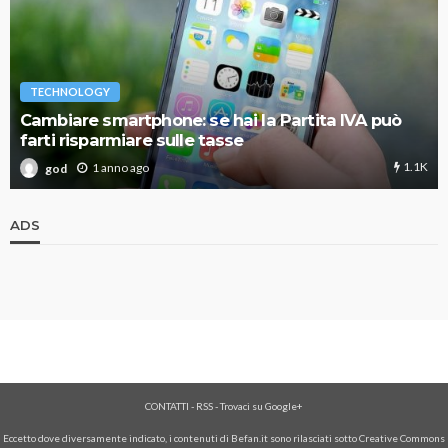
TECHNOLOGY
Cambiare smartphone: se hai la Partita IVA può
farti risparmiare sulle tasse
1.1K
1 anno ago
god
ADS
CONTATTI
-
RSS
-
Trovaci su Google+
Eccetto dove diversamente indicato, i contenuti di Befan.it sono rilasciati sotto Creative Commons