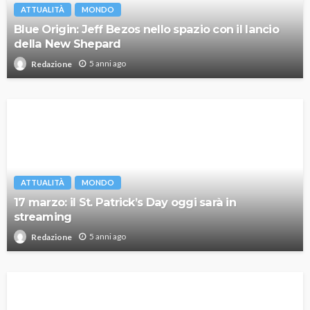
ATTUALITÀ
MONDO
Blue Origin: Jeff Bezos nello spazio con il lancio
della New Shepard
5 anni ago
Redazione
ATTUALITÀ
MONDO
17 marzo: il St. Patrick’s Day oggi sarà in
streaming
5 anni ago
Redazione