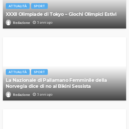
ATTUALITÀ
SPORT
XXXII Olimpiade di Tokyo – Giochi Olimpici Estivi
5 anni ago
Redazione
ATTUALITÀ
SPORT
La Nazionale di Pallamano Femminile della
Norvegia dice di no al Bikini Sessista
5 anni ago
Redazione