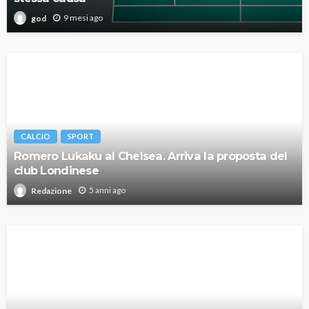
9 mesi ago
god
CALCIO
SPORT
Romero Lukaku al Chelsea. Arriva la proposta del
club Londinese
5 anni ago
Redazione