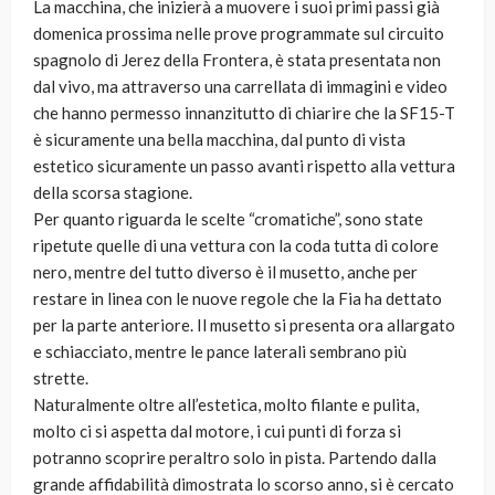
La macchina, che inizierà a muovere i suoi primi passi già
domenica prossima nelle prove programmate sul circuito
spagnolo di Jerez della Frontera, è stata presentata non
dal vivo, ma attraverso una carrellata di immagini e video
che hanno permesso innanzitutto di chiarire che la SF15-T
è sicuramente una bella macchina, dal punto di vista
estetico sicuramente un passo avanti rispetto alla vettura
della scorsa stagione.
Per quanto riguarda le scelte “cromatiche”, sono state
ripetute quelle di una vettura con la coda tutta di colore
nero, mentre del tutto diverso è il musetto, anche per
restare in linea con le nuove regole che la Fia ha dettato
per la parte anteriore. Il musetto si presenta ora allargato
e schiacciato, mentre le pance laterali sembrano più
strette.
Naturalmente oltre all’estetica, molto filante e pulita,
molto ci si aspetta dal motore, i cui punti di forza si
potranno scoprire peraltro solo in pista. Partendo dalla
grande affidabilità dimostrata lo scorso anno, si è cercato