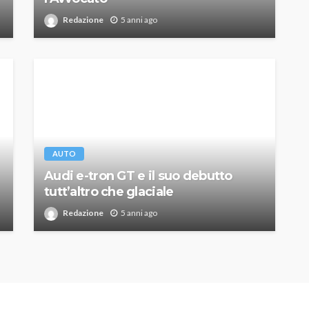
Redazione
5 anni ago
AUTO
Audi e-tron GT e il suo debutto
tutt’altro che glaciale
Redazione
5 anni ago