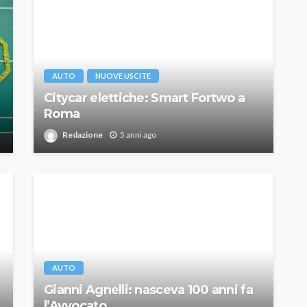
AUTO
NUOVE USCITE
Citycar elettiche: Smart Fortwo a
Roma
Redazione
5 anni ago
AUTO
Gianni Agnelli: nasceva 100 anni fa
l’Avvocato