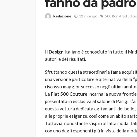
fanno da padro
Redazione
12 anni ago
500 Ron Arad Editi
Il
Design
Italiano è conosciuto in tutto il Mnd
autori e dei risultati.
VARIE
Robot tagliaerba: 
Sfruttando questa straordinaria fama acquisi
scegliere per il tu
una versione particolare e alternativa della “
riscosso maggior successo negli ultimi anni, no
god
1 anno ago
La
Fiat 500 Couture
incarna la nuova frontie
presentata in esclusiva al salone di Parigi. L’ar
questa vettura dedicata agli amanti del bello
alle proprie esigenze, così come un abito sarto
Tuttavia, nonostante s’ispiri all’alta moda ita
con uno degli esponenti più in vista della mod