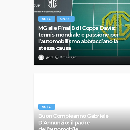
AUTO
SPORT
MG alle Final 8 di Coppa Davis:
tennis mondiale e passione per
l’automobilismo abbracciano la
stessa causa
god
9 mesi ago
AUTO
Buon Compleanno Gabriele
D’Annunzio: il padre
dell’automobile