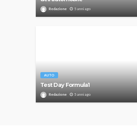
Redazione
5 anni ago
AUTO
Test Day Formula1
Redazione
5 anni ago