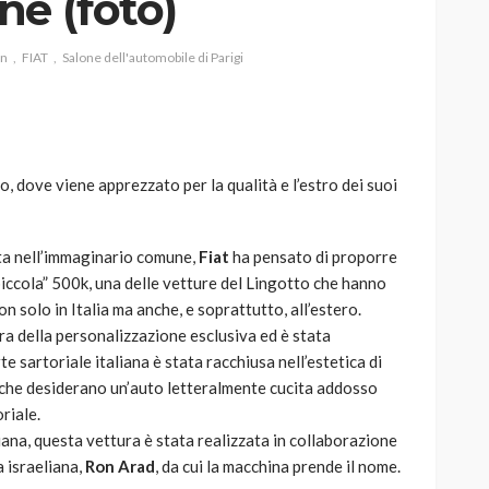
ne (foto)
on
FIAT
Salone dell'automobile di Parigi
AUTO
SPORT
MG alle Final 8 di Coppa
o, dove viene apprezzato per la qualità e l’estro dei suoi
Davis: tennis mondiale e
passione per
quale
l’automobilismo
ta nell’immaginario comune,
Fiat
ha pensato di proporre
o prato
abbracciano la stessa causa
piccola” 500k, una delle vetture del Lingotto che hanno
n solo in Italia ma anche, e soprattutto, all’estero.
785
582
god
9 mesi ago
ra della personalizzazione esclusiva ed è stata
te sartoriale italiana è stata racchiusa nell’estetica di
, che desiderano un’auto letteralmente cucita addosso
riale.
liana, questa vettura è stata realizzata in collaborazione
a israeliana,
Ron Arad
, da cui la macchina prende il nome.