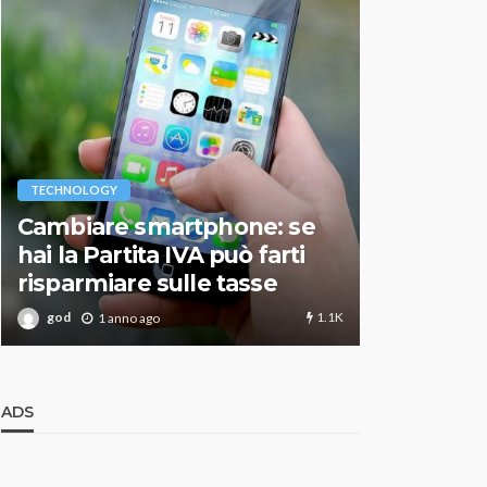
VARIE
TECHNOLOGY
Migliori r
Cambiare smartphone: se
guida agg
hai la Partita IVA può farti
scegliere
risparmiare sulle tasse
perfetto
1.1K
god
god
1 anno ago
1 an
ADS