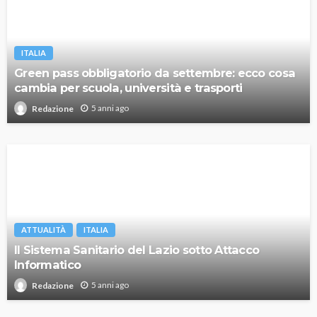
ITALIA
Green pass obbligatorio da settembre: ecco cosa
cambia per scuola, università e trasporti
5 anni ago
Redazione
ATTUALITÀ
ITALIA
Il Sistema Sanitario del Lazio sotto Attacco
Informatico
5 anni ago
Redazione