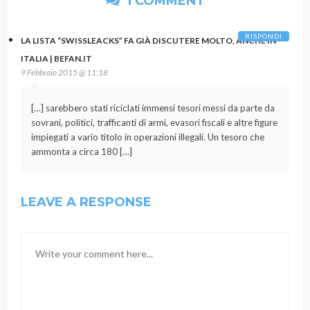
1 COMMENT
RISPONDI
LA LISTA “SWISSLEACKS” FA GIÀ DISCUTERE MOLTO, ANCHE IN
ITALIA | BEFAN.IT
9 Febbraio 2015 @ 11:18
[…] sarebbero stati riciclati immensi tesori messi da parte da
sovrani, politici, trafficanti di armi, evasori fiscali e altre figure
impiegati a vario titolo in operazioni illegali. Un tesoro che
ammonta a circa 180 […]
LEAVE A RESPONSE