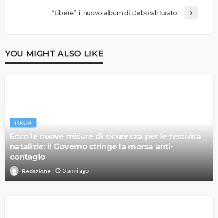
“Libere”, il nuovo album di Deborah Iurato
YOU MIGHT ALSO LIKE
ITALIA
Ecco le nuove misure di sicurezza per le festività
natalizie: il Governo stringe la morsa anti-
contagio
5 anni ago
Redazione