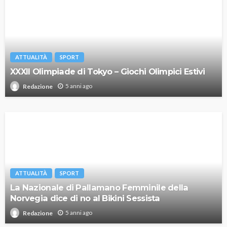
ATTUALITÀ
SPORT
XXXII Olimpiade di Tokyo – Giochi Olimpici Estivi
5 anni ago
Redazione
ATTUALITÀ
SPORT
La Nazionale di Pallamano Femminile della
Norvegia dice di no al Bikini Sessista
5 anni ago
Redazione