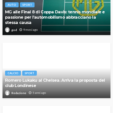
AUTO
SPORT
MG alle Final 8 di Coppa Davis: tennis mondiale e
passione per l’automobilismo abbracciano la
stessa causa
9 mesi ago
god
CALCIO
SPORT
Romero Lukaku al Chelsea. Arriva la proposta del
club Londinese
5 anni ago
Redazione