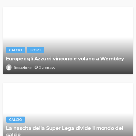
CALCIO
SPORT
Europei: gli Azzurri vincono e volano a Wembley
5 anni ago
Redazione
CALCIO
La nascita della Super Lega divide il mondo del
calcio