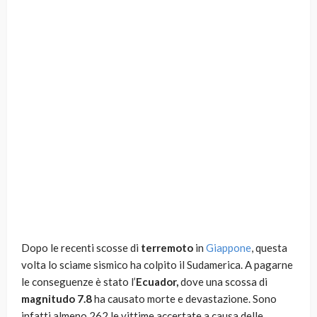
Dopo le recenti scosse di
terremoto
in
Giappone
, questa
volta lo sciame sismico ha colpito il Sudamerica. A pagarne
le conseguenze è stato l’
Ecuador,
dove una scossa di
magnitudo 7.8
ha causato morte e devastazione. Sono
infatti almeno 262 le vittime accertate a causa delle