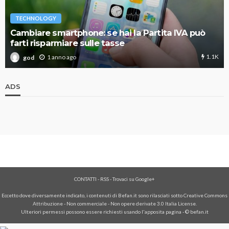
TECHNOLOGY
Cambiare smartphone: se hai la Partita IVA può
farti risparmiare sulle tasse
1.1K
1 anno ago
god
ADS
CONTATTI
-
RSS
-
Trovaci su Google+
Eccetto dove diversamente indicato, i contenuti di Befan.it sono rilasciati sotto Creative Commons
Attribuzione - Non commerciale - Non opere derivate 3.0 Italia License.
Ulteriori permessi possono essere richiesti usando l'
apposita pagina
- © befan.it