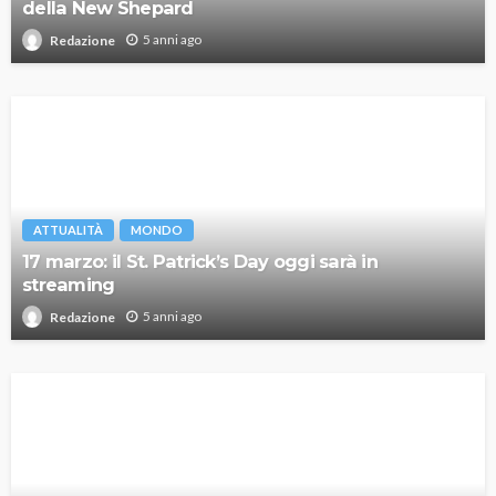
della New Shepard
5 anni ago
Redazione
ATTUALITÀ
MONDO
17 marzo: il St. Patrick’s Day oggi sarà in
streaming
5 anni ago
Redazione