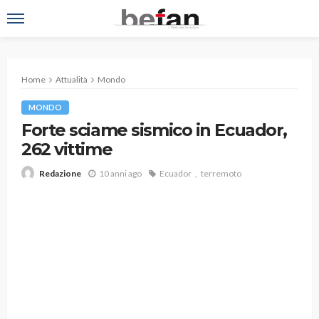
Home
Attualità
Mondo
MONDO
Forte sciame sismico in Ecuador,
262 vittime
10 anni ago
Ecuador
terremoto
Redazione