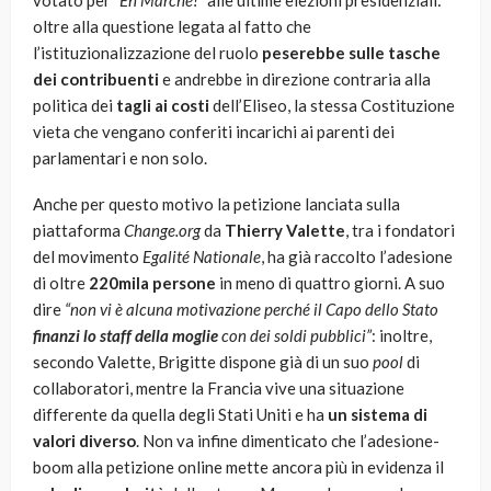
votato per
“En Marche!”
alle ultime elezioni presidenziali:
oltre alla questione legata al fatto che
l’istituzionalizzazione del ruolo
peserebbe sulle tasche
dei contribuenti
e andrebbe in direzione contraria alla
politica dei
tagli ai costi
dell’Eliseo, la stessa Costituzione
vieta che vengano conferiti incarichi ai parenti dei
parlamentari e non solo.
Anche per questo motivo la petizione lanciata sulla
piattaforma
Change.org
da
Thierry Valette
, tra i fondatori
del movimento
Egalité Nationale
, ha già raccolto l’adesione
di oltre
220mila persone
in meno di quattro giorni. A suo
dire
“non vi è alcuna motivazione perché il Capo dello Stato
finanzi lo staff della moglie
con dei soldi pubblici”
: inoltre,
secondo Valette, Brigitte dispone già di un suo
pool
di
collaboratori, mentre la Francia vive una situazione
differente da quella degli Stati Uniti e ha
un sistema di
valori diverso
. Non va infine dimenticato che l’adesione-
boom alla petizione online mette ancora più in evidenza il