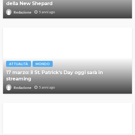
della New Shepard
5 anni ago
Redazione
ATTUALITÀ
MONDO
17 marzo: il St. Patrick’s Day oggi sarà in
streaming
5 anni ago
Redazione