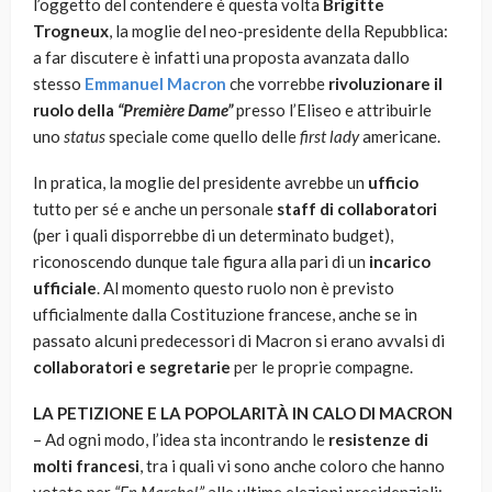
l’oggetto del contendere è questa volta
Brigitte
Trogneux
, la moglie del neo-presidente della Repubblica:
a far discutere è infatti una proposta avanzata dallo
stesso
Emmanuel Macron
che vorrebbe
rivoluzionare il
ruolo della
“Première Dame”
presso l’Eliseo e attribuirle
uno
status
speciale come quello delle
first lady
americane.
In pratica, la moglie del presidente avrebbe un
ufficio
tutto per sé e anche un personale
staff di collaboratori
(per i quali disporrebbe di un determinato budget),
riconoscendo dunque tale figura alla pari di un
incarico
ufficiale
. Al momento questo ruolo non è previsto
ufficialmente dalla Costituzione francese, anche se in
passato alcuni predecessori di Macron si erano avvalsi di
collaboratori e segretarie
per le proprie compagne.
LA PETIZIONE E LA POPOLARITÀ IN CALO DI MACRON
– Ad ogni modo, l’idea sta incontrando le
resistenze di
molti francesi
, tra i quali vi sono anche coloro che hanno