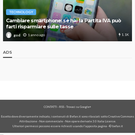
TECHNOLOGY
Cambiare smartphone: se hai la Partita IVA può
farti risparmiare sulle tasse
1.1K
1 anno ago
god
ADS
CONTATTI
-
RSS
-
Trovaci su Google+
Eccetto dove diversamente indicato, i contenuti di Befan.it sono rilasciati sotto Creative Commons
Attribuzione - Non commerciale - Non opere derivate 3.0 Italia License.
Ulteriori permessi possono essere richiesti usando l'
apposita pagina
- © befan.it