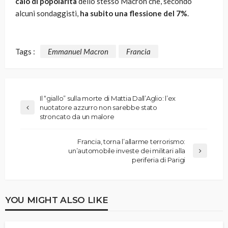
calo di popolarità
dello stesso Macron che, secondo
alcuni sondaggisti,
ha subito una flessione del 7%
.
Tags :
Emmanuel Macron
Francia
Il “giallo” sulla morte di Mattia Dall’Aglio: l’ex
nuotatore azzurro non sarebbe stato
stroncato da un malore
Francia, torna l’allarme terrorismo:
un’automobile investe dei militari alla
periferia di Parigi
YOU MIGHT ALSO LIKE