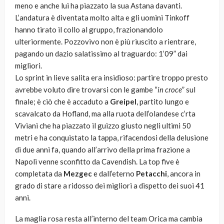
meno e anche lui ha piazzato la sua Astana davanti.
L’andatura è diventata molto alta e gli uomini Tinkoff
hanno tirato il collo al gruppo, frazionandolo
ulteriormente. Pozzovivo non è più riuscito a rientrare,
pagando un dazio salatissimo al traguardo: 1’09” dai
migliori.
Lo sprint in lieve salita era insidioso: partire troppo presto
avrebbe voluto dire trovarsi con le gambe “
in croce
” sul
finale; è ciò che è accaduto a
Greipel
, partito lungo e
scavalcato da Hofland, ma alla ruota dell’olandese c’rta
Viviani che ha piazzato il guizzo giusto negli ultimi 50
metri e ha conquistato la tappa, rifacendosi della delusione
di due anni fa, quando all’arrivo della prima frazione a
Napoli venne sconfitto da Cavendish. La top five è
completata da
Mezgec
e dall’eterno
Petacchi
, ancora in
grado di stare a ridosso dei migliori a dispetto dei suoi 41
anni.
La maglia rosa resta all’interno del team Orica ma cambia