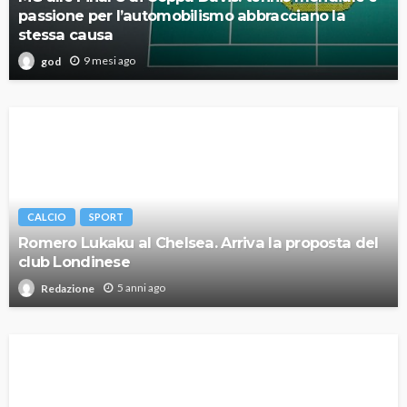
passione per l’automobilismo abbracciano la
stessa causa
9 mesi ago
god
CALCIO
SPORT
Romero Lukaku al Chelsea. Arriva la proposta del
club Londinese
5 anni ago
Redazione