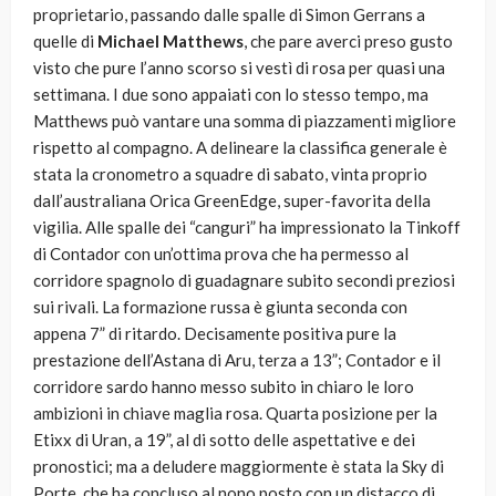
proprietario, passando dalle spalle di Simon Gerrans a
quelle di
Michael Matthews
, che pare averci preso gusto
visto che pure l’anno scorso si vestì di rosa per quasi una
settimana. I due sono appaiati con lo stesso tempo, ma
Matthews può vantare una somma di piazzamenti migliore
rispetto al compagno. A delineare la classifica generale è
stata la cronometro a squadre di sabato, vinta proprio
dall’australiana Orica GreenEdge, super-favorita della
vigilia. Alle spalle dei “canguri” ha impressionato la Tinkoff
di Contador con un’ottima prova che ha permesso al
corridore spagnolo di guadagnare subito secondi preziosi
sui rivali. La formazione russa è giunta seconda con
appena 7” di ritardo. Decisamente positiva pure la
prestazione dell’Astana di Aru, terza a 13”; Contador e il
corridore sardo hanno messo subito in chiaro le loro
ambizioni in chiave maglia rosa. Quarta posizione per la
Etixx di Uran, a 19”, al di sotto delle aspettative e dei
pronostici; ma a deludere maggiormente è stata la Sky di
Porte, che ha concluso al nono posto con un distacco di