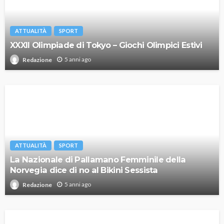
ATTUALITÀ
SPORT
XXXII Olimpiade di Tokyo – Giochi Olimpici Estivi
5 anni ago
Redazione
ATTUALITÀ
SPORT
La Nazionale di Pallamano Femminile della
Norvegia dice di no al Bikini Sessista
5 anni ago
Redazione