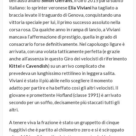
dell’australiano
Simon Gerrans
, il Giro 2015 parla subito
italiano: lo sprinter veronese
Elia Viviani
ha tagliato a
braccia levate il traguardo di Genova, conquistando una
vittoria speciale per lui, il primo successo assoluto nella
corsa rosa. Da qualche anno in rampa di lancio, a Viviani
mancava l’affermazione di prestigio, quella in grado di
consacrarlo forse definitivamente. Nel capoluogo ligure è
arrivata, con una volata tatticamente perfetta (e grazie
anche all’assenza in questo Giro dei velocisti di riferimento
Kittel
e
Cavendish
) su un arrivo complicato che
prevedeva un lunghissimo rettilineo in leggera salita.
Viviani è stato il più abile nello scegliere il momento
adatto per partire e ha beffato così gli altri velocisti. Il
giovane e promettente Hofland (classe 1991) è arrivato
secondo per un soffio, decisamente più staccati tutti gli
altri.
A tenere viva la frazione è stato un gruppetto di cinque
fuggitivi che è partito al chilometro zero e si è sciroppato