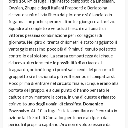
oltre 160 km di fuga. Il quintetto composto da Lindeman,
Owsian, Zhupa e dagli italiani Frapporti e Berlato ha
ricevuto subito il via libera dal plotone e si è lanciato in
fuga, ma con poche speranze di poter giungere all’arrivo.
Squadre al completo e velocisti freschi e affamati di
vittorie: pessima combinazione per i coraggiosi di
giornata. Nel giro di trenta chilometri è stato raggiunto il
vantaggio massimo, poco più di 9 minuti, tenuto poi sotto
controllo dal plotone. La scarsa compattezza dei cinque
riduceva ulteriormente le possibilità di arrivare al
traguardo, poiché lungo i pochi saliscendi del percorso il
gruppetto si è frazionato più volte per poi ricompattarsi.
Poco prima di entrare nel circuito finale, i cinque erano alla
portata del gruppo, e a quel punto ci hanno pensato le
cadute a movimentare la corsa. In una di queste è rimasto
coinvolto uno degli uomini di classifica,
Domenico
Pozzovivo
. Ai -10 la fuga è stata annullata ed è entrata in
azione la Tinkoff di Contador, per tenere al riparo dai
pericoli il proprio capitano. Aru non è voluto essere da