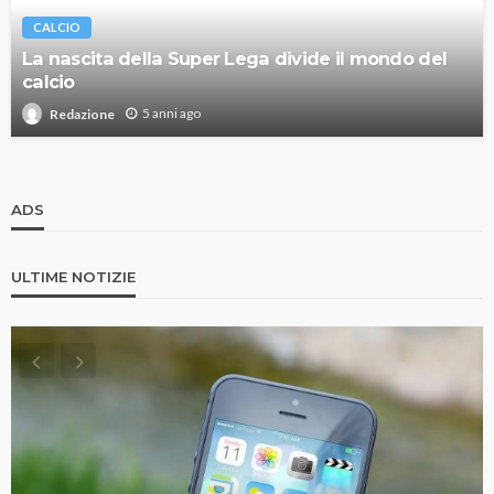
CALCIO
La nascita della Super Lega divide il mondo del
calcio
5 anni ago
Redazione
ADS
ULTIME NOTIZIE