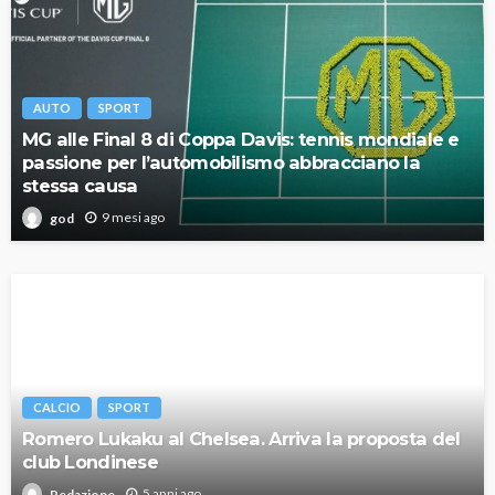
AUTO
SPORT
MG alle Final 8 di Coppa Davis: tennis mondiale e
passione per l’automobilismo abbracciano la
stessa causa
9 mesi ago
god
CALCIO
SPORT
Romero Lukaku al Chelsea. Arriva la proposta del
club Londinese
5 anni ago
Redazione