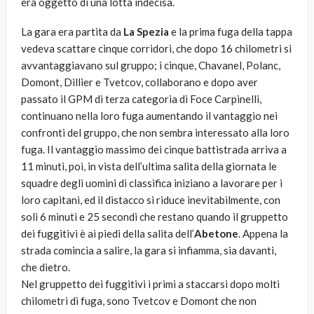
era oggetto di una lotta indecisa.
La gara era partita da
La Spezia
e la prima fuga della tappa
vedeva scattare cinque corridori, che dopo 16 chilometri si
avvantaggiavano sul gruppo; i cinque, Chavanel, Polanc,
Domont, Dillier e Tvetcov, collaborano e dopo aver
passato il GPM di terza categoria di Foce Carpinelli,
continuano nella loro fuga aumentando il vantaggio nei
confronti del gruppo, che non sembra interessato alla loro
fuga. Il vantaggio massimo dei cinque battistrada arriva a
11 minuti, poi, in vista dell’ultima salita della giornata le
squadre degli uomini di classifica iniziano a lavorare per i
loro capitani, ed il distacco si riduce inevitabilmente, con
soli 6 minuti e 25 secondi che restano quando il gruppetto
dei fuggitivi è ai piedi della salita dell’
Abetone
. Appena la
strada comincia a salire, la gara si infiamma, sia davanti,
che dietro.
Nel gruppetto dei fuggitivi i primi a staccarsi dopo molti
chilometri di fuga, sono Tvetcov e Domont che non