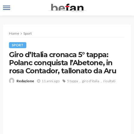
Home
Sport
SPORT
Giro d’Italia cronaca 5° tappa:
Polanc conquista l’Abetone, in
rosa Contador, tallonato da Aru
11 anni ago
5 tappa
giro d'italia
risultati
Redazione