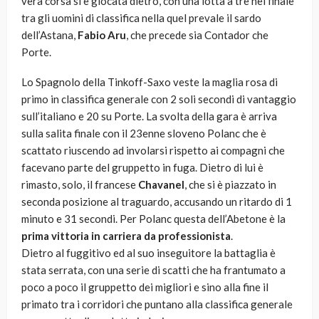
vera corsa si è giocata dietro, con una lotta a tre nel finale
tra gli uomini di classifica nella quel prevale il sardo
dell’Astana,
Fabio Aru
, che precede sia Contador che
Porte.
Lo Spagnolo della Tinkoff-Saxo veste la maglia rosa di
primo in classifica generale con 2 soli secondi di vantaggio
sull’italiano e 20 su Porte. La svolta della gara è arriva
sulla salita finale con il 23enne sloveno Polanc che è
scattato riuscendo ad involarsi rispetto ai compagni che
facevano parte del gruppetto in fuga. Dietro di lui è
rimasto, solo, il francese
Chavanel
, che si è piazzato in
seconda posizione al traguardo, accusando un ritardo di 1
minuto e 31 secondi. Per Polanc questa dell’Abetone è la
prima vittoria in carriera da professionista
.
Dietro al fuggitivo ed al suo inseguitore la battaglia è
stata serrata, con una serie di scatti che ha frantumato a
poco a poco il gruppetto dei migliori e sino alla fine il
primato tra i corridori che puntano alla classifica generale