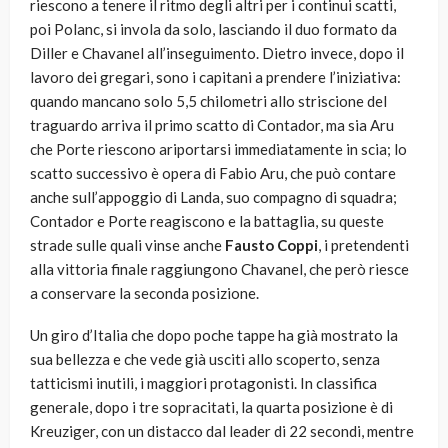
riescono a tenere il ritmo degli altri per i continui scatti,
poi Polanc, si invola da solo, lasciando il duo formato da
Diller e Chavanel all’inseguimento. Dietro invece, dopo il
lavoro dei gregari, sono i capitani a prendere l’iniziativa:
quando mancano solo 5,5 chilometri allo striscione del
traguardo arriva il primo scatto di Contador, ma sia Aru
che Porte riescono ariportarsi immediatamente in scia; lo
scatto successivo è opera di Fabio Aru, che può contare
anche sull’appoggio di Landa, suo compagno di squadra;
Contador e Porte reagiscono e la battaglia, su queste
strade sulle quali vinse anche
Fausto Coppi
, i pretendenti
alla vittoria finale raggiungono Chavanel, che però riesce
a conservare la seconda posizione.
Un giro d’Italia che dopo poche tappe ha già mostrato la
sua bellezza e che vede già usciti allo scoperto, senza
tatticismi inutili, i maggiori protagonisti. In classifica
generale, dopo i tre sopracitati, la quarta posizione è di
Kreuziger, con un distacco dal leader di 22 secondi, mentre