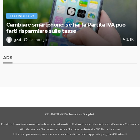
TECHNOLOGY
Cambiare smartphone: se hai la Partita IVA può
farti risparmiare sulle tasse
1.1K
1 anno ago
god
ADS
CONTATTI
-
RSS
-
Trovaci su Google+
Eccetto dove diversamente indicato, i contenuti di Befan.it sono rilasciati sotto Creative Commons
Attribuzione - Non commerciale - Non opere derivate 3.0 Italia License.
Ulteriori permessi possono essere richiesti usando l'
apposita pagina
- © befan.it