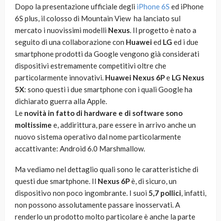
Dopo la presentazione ufficiale degli
iPhone 6S
ed iPhone
6S plus, il colosso di Mountain View ha lanciato sul
mercato i nuovissimi modelli
Nexus
. Il progetto è nato a
seguito di una collaborazione con
Huawei
ed
LG
ed i due
smartphone prodotti da Google vengono già considerati
dispositivi estremamente competitivi oltre che
particolarmente innovativi.
Huawei Nexus 6P
e
LG Nexus
5X
: sono questi i due smartphone con i quali Google ha
dichiarato guerra alla Apple.
Le
novità in fatto di hardware e di software sono
moltissime
e, addirittura, pare essere in arrivo anche un
nuovo sistema operativo dal nome particolarmente
accattivante: Android 6.0 Marshmallow.
Ma vediamo nel dettaglio quali sono le caratteristiche di
questi due smartphone. Il
Nexus 6P
è, di sicuro, un
dispositivo non poco ingombrante. I suoi
5,7 pollici
, infatti,
non possono assolutamente passare inosservati. A
renderlo un prodotto molto particolare è anche la parte