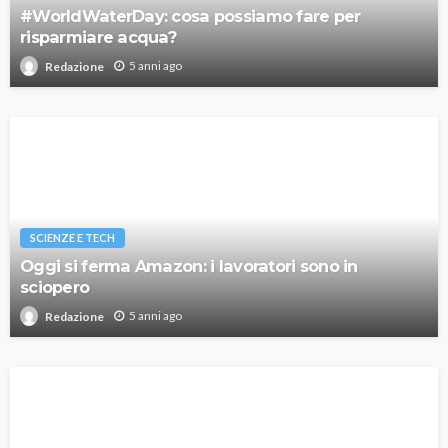
#WorldWaterDay: cosa possiamo fare per
risparmiare acqua?
5 anni ago
Redazione
SCIENZE E TECH
Oggi si ferma Amazon: i lavoratori sono in
sciopero
5 anni ago
Redazione