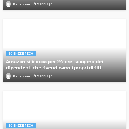
5 anni ago
Redazione
SCIENZE E TECH
Amazon si blocca per 24 ore: sciopero dei
dipendenti che rivendicano i propri diritti
5 anni ago
Redazione
SCIENZE E TECH