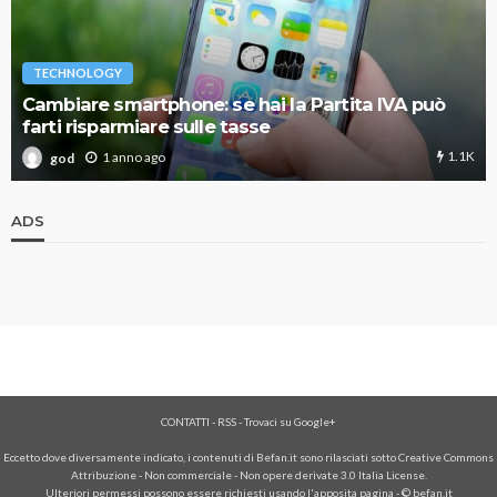
TECHNOLOGY
Cambiare smartphone: se hai la Partita IVA può
farti risparmiare sulle tasse
1.1K
1 anno ago
god
ADS
CONTATTI
-
RSS
-
Trovaci su Google+
Eccetto dove diversamente indicato, i contenuti di Befan.it sono rilasciati sotto Creative Commons
Attribuzione - Non commerciale - Non opere derivate 3.0 Italia License.
Ulteriori permessi possono essere richiesti usando l'
apposita pagina
- © befan.it