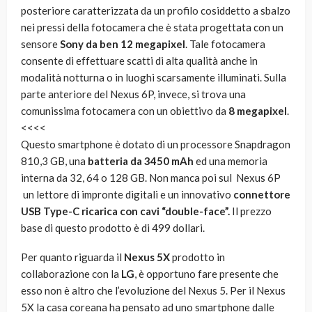
posteriore caratterizzata da un profilo cosiddetto a sbalzo
nei pressi della fotocamera che è stata progettata con un
sensore
Sony da ben
12 megapixel
. Tale fotocamera
consente di effettuare scatti di alta qualità anche in
modalità notturna o in luoghi scarsamente illuminati. Sulla
parte anteriore del Nexus 6P, invece, si trova una
comunissima fotocamera con un obiettivo da
8 megapixel
.
<<<<
Questo smartphone è dotato di un processore Snapdragon
810,3 GB, una
batteria da 3450 mAh
ed una memoria
interna da 32, 64 o 128 GB. Non manca poi sul Nexus 6P
un lettore di impronte digitali e un innovativo
connettore
USB Type-C ricarica con cavi “double-face”.
Il prezzo
base di questo prodotto è di 499 dollari.
Per quanto riguarda il
Nexus 5X
prodotto in
collaborazione con la
LG
, è opportuno fare presente che
esso non è altro che l’evoluzione del Nexus 5. Per il Nexus
5X la casa coreana ha pensato ad uno smartphone dalle