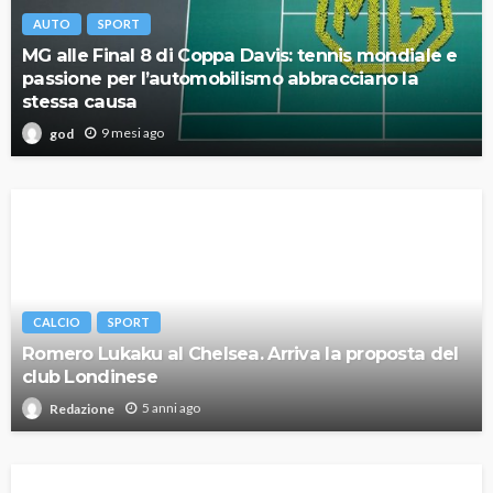
AUTO
SPORT
MG alle Final 8 di Coppa Davis: tennis mondiale e
passione per l’automobilismo abbracciano la
stessa causa
9 mesi ago
god
CALCIO
SPORT
Romero Lukaku al Chelsea. Arriva la proposta del
club Londinese
5 anni ago
Redazione