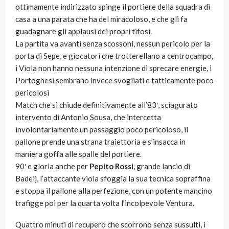
ottimamente indirizzato spinge il portiere della squadra di
casa a una parata che ha del miracoloso, e che gli fa
guadagnare gli applausi dei propri tifosi.
La partita va avanti senza scossoni, nessun pericolo per la
porta di Sepe, e giocatori che trotterellano a centrocampo,
i Viola non hanno nessuna intenzione di sprecare energie, i
Portoghesi sembrano invece svogliati e tatticamente poco
pericolosi
Match che si chiude definitivamente all’83′, sciagurato
intervento di Antonio Sousa, che intercetta
involontariamente un passaggio poco pericoloso, il
pallone prende una strana traiettoria e s’insacca in
maniera goffa alle spalle del portiere.
90′ e gloria anche per
Pepito Rossi
, grande lancio di
Badelj, l’attaccante viola sfoggia la sua tecnica sopraffina
e stoppa il pallone alla perfezione, con un potente mancino
trafigge poi per la quarta volta l’incolpevole Ventura.
Quattro minuti di recupero che scorrono senza sussulti, i