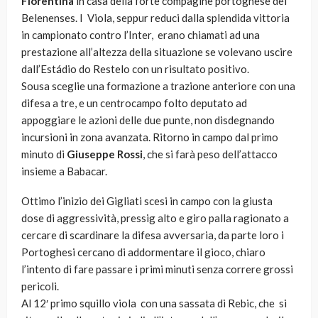
Fiorentina
in casa della forte compagine portoghese del
Belenenses. I Viola, seppur reduci dalla splendida vittoria
in campionato contro l’Inter, erano chiamati ad una
prestazione all’altezza della situazione se volevano uscire
dall’Estádio do Restelo con un risultato positivo.
Sousa sceglie una formazione a trazione anteriore con una
difesa a tre, e un centrocampo folto deputato ad
appoggiare le azioni delle due punte, non disdegnando
incursioni in zona avanzata. Ritorno in campo dal primo
minuto di
Giuseppe Rossi
, che si farà peso dell’attacco
insieme a Babacar.
Ottimo l’inizio dei Gigliati scesi in campo con la giusta
dose di aggressività, pressig alto e giro palla ragionato a
cercare di scardinare la difesa avversaria, da parte loro i
Portoghesi cercano di addormentare il gioco, chiaro
l’intento di fare passare i primi minuti senza correre grossi
pericoli.
Al 12′ primo squillo viola con una sassata di Rebic, che si