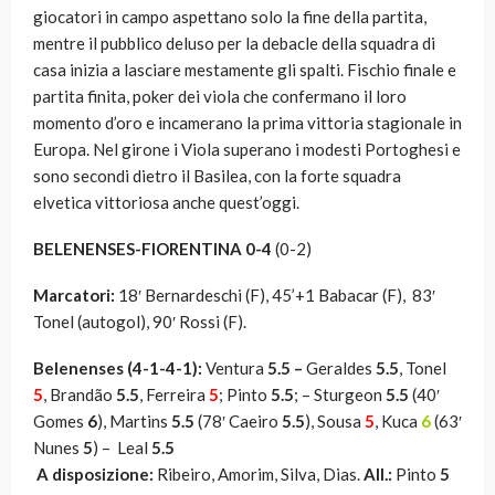
giocatori in campo aspettano solo la fine della partita,
mentre il pubblico deluso per la debacle della squadra di
casa inizia a lasciare mestamente gli spalti. Fischio finale e
partita finita, poker dei viola che confermano il loro
momento d’oro e incamerano la prima vittoria stagionale in
Europa. Nel girone i Viola superano i modesti Portoghesi e
sono secondi dietro il Basilea, con la forte squadra
elvetica vittoriosa anche quest’oggi.
BELENENSES-FIORENTINA 0-4
(0-2)
Marcatori:
18′ Bernardeschi (F), 45’+1 Babacar (F), 83′
Tonel (autogol), 90′ Rossi (F).
Belenenses (4-1-4-1):
Ventura
5.5 –
Geraldes
5.5
, Tonel
5
, Brandão
5.5
, Ferreira
5
; Pinto
5.5
; – Sturgeon
5.5
(40′
Gomes
6
), Martins
5.5
(78′ Caeiro
5.5
), Sousa
5
, Kuca
6
(63′
Nunes
5
) – Leal
5.5
A disposizione:
Ribeiro, Amorim, Silva, Dias.
All.:
Pinto
5