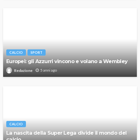
CALCIO
SPORT
Europei: gli Azzurri vincono e volano a Wembley
5 anni ago
Redazione
CALCIO
La nascita della Super Lega divide il mondo del
calcio