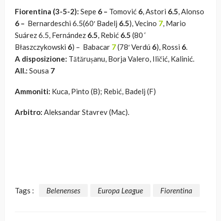
Fiorentina (3-5-2):
Sepe
6 –
Tomović
6
, Astori
6.5
, Alonso
6 –
Bernardeschi 6.5(60′ Badelj
6.5
), Vecino
7
, Mario
Suárez 6.5, Fernández
6.5
, Rebić
6.5
(80 ‘
Błaszczykowski
6
) – Babacar
7
(78′ Verdú
6
), Rossi
6
.
A disposizione:
Tătărușanu, Borja Valero, Iličić, Kalinić.
All.:
Sousa
7
Ammoniti:
Kuca, Pinto (B); Rebić, Badelj (F)
Arbitro:
Aleksandar Stavrev (Mac).
Tags :
Belenenses
Europa League
Fiorentina