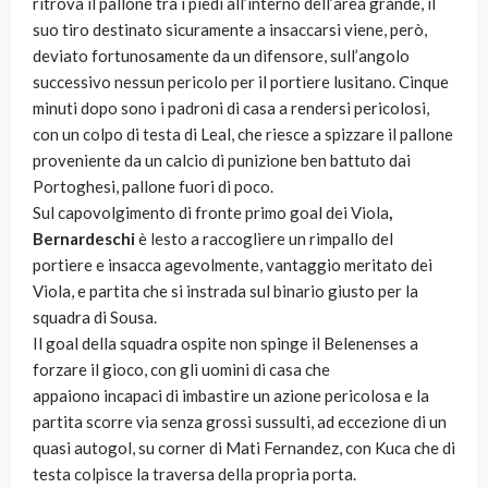
ritrova il pallone tra i piedi all’interno dell’area grande, il
suo tiro destinato sicuramente a insaccarsi viene, però,
deviato fortunosamente da un difensore, sull’angolo
successivo nessun pericolo per il portiere lusitano. Cinque
minuti dopo sono i padroni di casa a rendersi pericolosi,
con un colpo di testa di Leal, che riesce a spizzare il pallone
proveniente da un calcio di punizione ben battuto dai
Portoghesi, pallone fuori di poco.
Sul capovolgimento di fronte primo goal dei Viola
,
Bernardeschi
è lesto a raccogliere un rimpallo del
portiere e insacca agevolmente, vantaggio meritato dei
Viola, e partita che si instrada sul binario giusto per la
squadra di Sousa.
Il goal della squadra ospite non spinge il Belenenses a
forzare il gioco, con gli uomini di casa che
appaiono incapaci di imbastire un azione pericolosa e la
partita scorre via senza grossi sussulti, ad eccezione di un
quasi autogol, su corner di Mati Fernandez, con Kuca che di
testa colpisce la traversa della propria porta.