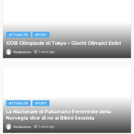
ATTUALITÀ
SPORT
XXXII Olimpiade di Tokyo – Giochi Olimpici Estivi
5 anni ago
Redazione
ATTUALITÀ
SPORT
La Nazionale di Pallamano Femminile della
Norvegia dice di no al Bikini Sessista
5 anni ago
Redazione