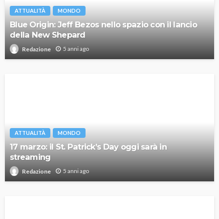
ATTUALITÀ
MONDO
Blue Origin: Jeff Bezos nello spazio con il lancio
della New Shepard
5 anni ago
Redazione
ATTUALITÀ
MONDO
17 marzo: il St. Patrick’s Day oggi sarà in
streaming
5 anni ago
Redazione