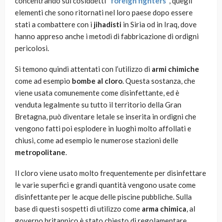
concentrando sui cosiddetti
“foreign fighters”
, quegli
elementi che sono ritornati nel loro paese dopo essere
stati a combattere con i
jihadisti
in Siria od in Iraq, dove
hanno appreso anche i metodi di fabbricazione di ordigni
pericolosi.
Si temono quindi attentati con l’utilizzo di
armi chimiche
come ad esempio
bombe al cloro
. Questa sostanza, che
viene usata comunemente come disinfettante, ed è
venduta legalmente su tutto il territorio della Gran
Bretagna, può diventare letale se inserita in ordigni che
vengono fatti poi esplodere in luoghi molto affollati e
chiusi, come ad esempio le numerose stazioni delle
metropolitane
.
Il cloro viene usato molto frequentemente per disinfettare
le varie superfici e grandi quantità vengono usate come
disinfettante per le acque delle piscine pubbliche. Sulla
base di questi sospetti di utilizzo come
arma chimica
, al
governo britannico è stato chiesto di regolamentare