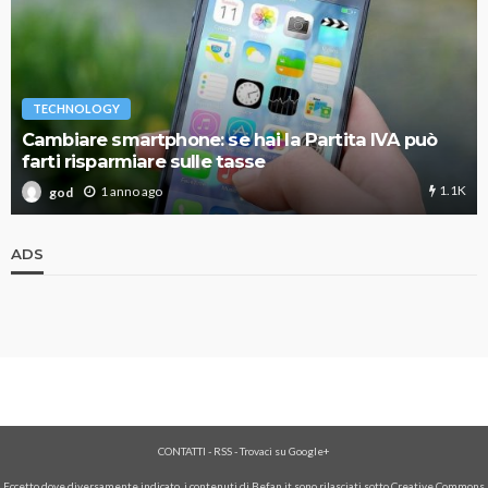
TECHNOLOGY
Cambiare smartphone: se hai la Partita IVA può
farti risparmiare sulle tasse
1.1K
1 anno ago
god
ADS
CONTATTI
-
RSS
-
Trovaci su Google+
Eccetto dove diversamente indicato, i contenuti di Befan.it sono rilasciati sotto Creative Commons