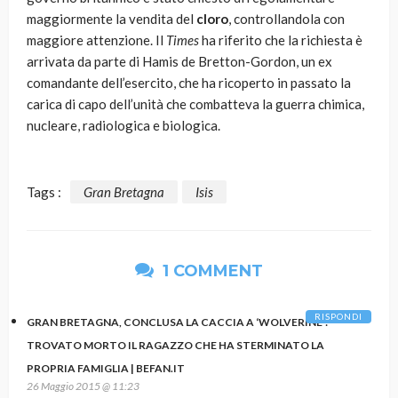
maggiormente la vendita del
cloro
, controllandola con
maggiore attenzione. Il
Times
ha riferito che la richiesta è
arrivata da parte di Hamis de Bretton-Gordon, un ex
comandante dell’esercito, che ha ricoperto in passato la
carica di capo dell’unità che combatteva la guerra chimica,
nucleare, radiologica e biologica.
Tags :
Gran Bretagna
Isis
1 COMMENT
RISPONDI
GRAN BRETAGNA, CONCLUSA LA CACCIA A ‘WOLVERINE':
TROVATO MORTO IL RAGAZZO CHE HA STERMINATO LA
PROPRIA FAMIGLIA | BEFAN.IT
26 Maggio 2015 @ 11:23