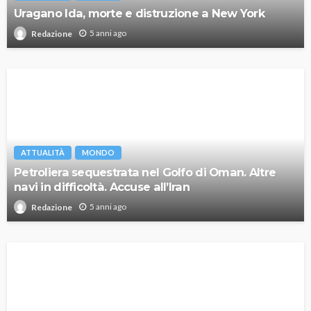
Uragano Ida, morte e distruzione a New York
5 anni ago
Redazione
ATTUALITÀ
MONDO
Petroliera sequestrata nel Golfo di Oman. Altre
navi in difficoltà. Accuse all’Iran
5 anni ago
Redazione