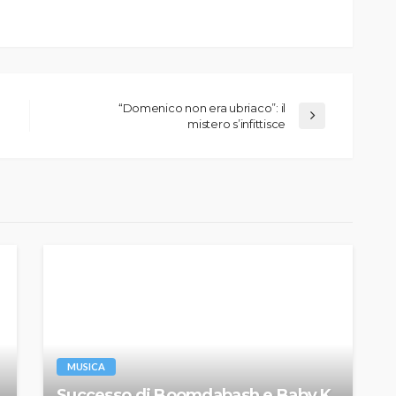
“Domenico non era ubriaco”: il
mistero s’infittisce
MUSICA
Successo di Boomdabash e Baby K