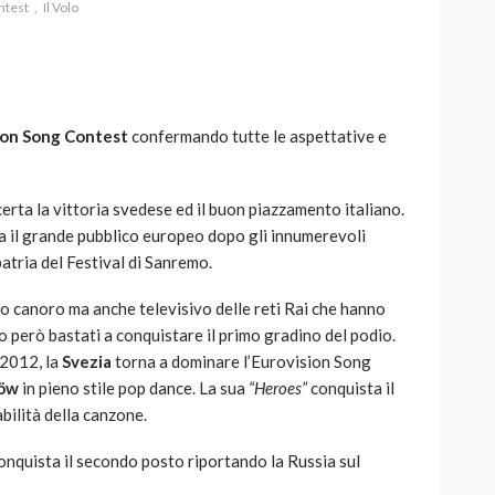
ntest
Il Volo
ion Song Contest
confermando tutte le aspettative e
AUTO
SPORT
MG alle Final 8 di Coppa
Davis: tennis mondiale e
rta la vittoria svedese ed il buon piazzamento italiano.
passione per
 il grande pubblico europeo dopo gli innumerevoli
quale
l’automobilismo
patria del Festival di Sanremo.
o prato
abbracciano la stessa causa
llo canoro ma anche televisivo delle reti Rai che hanno
785
582
god
9 mesi ago
o però bastati a conquistare il primo gradino del podio.
l 2012, la
Svezia
torna a dominare l’Eurovision Song
löw
in pieno stile pop dance. La sua
“Heroes”
conquista il
bilità della canzone.
onquista il secondo posto riportando la Russia sul