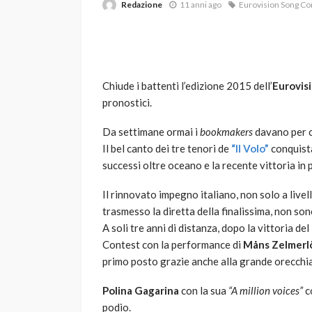
Redazione
11 anni ago
Eurovision Song Co
Chiude i battenti l’edizione 2015 dell’
Eurovis
pronostici.
Da settimane ormai i
bookmakers
davano per ce
VARIE
Il bel canto dei tre tenori de
“Il Volo”
conquista
Robot tagliaerba: 
successi oltre oceano e la recente vittoria in 
scegliere per il tu
Il rinnovato impegno italiano, non solo a live
god
1 anno ago
trasmesso la diretta della finalissima, non son
A soli tre anni di distanza, dopo la vittoria de
Contest con la performance di
Måns Zelmer
primo posto grazie anche alla grande orecchia
Polina Gagarina
con la sua
“A million voices”
c
podio.