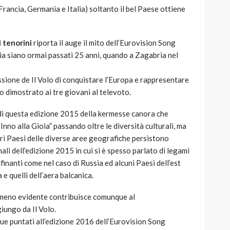
rancia, Germania e Italia) soltanto il bel Paese ottiene
i tenorini
riporta il auge il mito dell’Eurovision Song
ria siano ormai passati 25 anni, quando a Zagabria nel
sione de Il Volo di conquistare l’Europa e rappresentare
to dimostrato ai tre giovani al televoto.
 di questa edizione 2015 della kermesse canora che
Inno alla Gioia” passando oltre le diversità culturali, ma
ari Paesi delle diverse aree geografiche persistono
nali dell’edizione 2015 in cui si è spesso parlato di legami
nfinanti come nel caso di Russia ed alcuni Paesi dell’est
e quelli dell’aera balcanica.
r meno evidente contribuisce comunque al
ungo da Il Volo.
ue puntati all’edizione 2016 dell’Eurovision Song