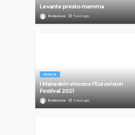
Levante presto mamma
Redazione
5 anni ago
MUSICA
I Maneskin vincono l’Eurovision
Festival 2021
Redazione
5 anni ago