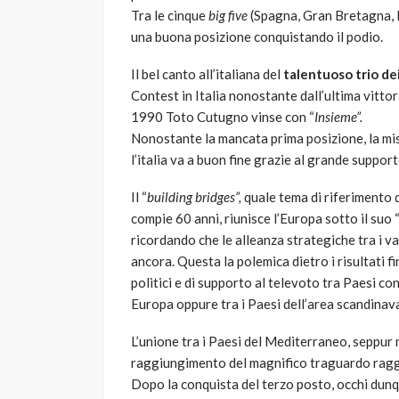
Tra le cinque
big five
(Spagna, Gran Bretagna, F
una buona posizione conquistando il podio.
Il bel canto all’italiana del
talentuoso trio de
Contest in Italia nonostante dall’ultima vitto
1990 Toto Cutugno vinse con “
Insieme”.
Nonostante la mancata prima posizione, la mis
l’italia va a buon fine grazie al grande suppor
Il “
building bridges”,
quale tema di riferimento
compie 60 anni, riunisce l’Europa sotto il suo “
ricordando che le alleanza strategiche tra i v
ancora. Questa la polemica dietro i risultati fi
politici e di supporto al televoto tra Paesi co
Europa oppure tra i Paesi dell’area scandinava 
L’unione tra i Paesi del Mediterraneo, seppu
raggiungimento del magnifico traguardo raggi
Dopo la conquista del terzo posto, occhi dunq