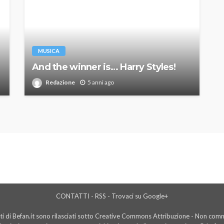
MUSICA
And the winner is… Harry Styles!
Redazione
5 anni ago
CONTATTI
-
RSS
-
Trovaci su Google+
i di Befan.it sono rilasciati sotto Creative Commons Attribuzione - Non comme