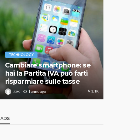
VARIE
TECHNOLOGY
Migliori r
Cambiare smartphone: se
guida agg
hai la Partita IVA può farti
scegliere
risparmiare sulle tasse
perfetto
1.1K
god
god
1 anno ago
1 an
ADS