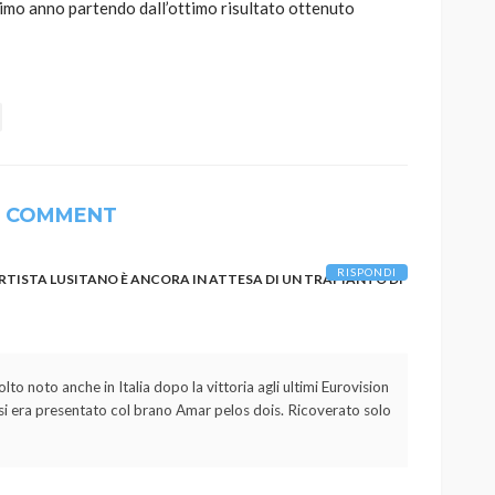
ssimo anno partendo dall’ottimo risultato ottenuto
1 COMMENT
RISPONDI
ARTISTA LUSITANO È ANCORA IN ATTESA DI UN TRAPIANTO DI
to noto anche in Italia dopo la vittoria agli ultimi Eurovision
 si era presentato col brano Amar pelos dois. Ricoverato solo