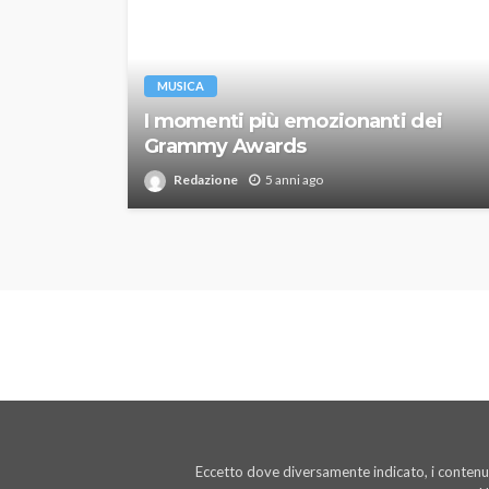
MUSICA
I momenti più emozionanti dei
Grammy Awards
Redazione
5 anni ago
Eccetto dove diversamente indicato, i contenut