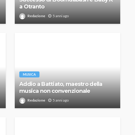
a Otranto
Redazione
5 anni ago
MUSICA
Addio a Battiato, maestro della
musica non convenzionale
Redazione
5 anni ago