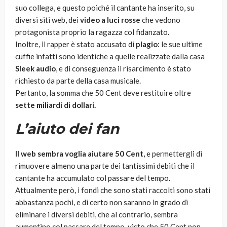
suo collega, e questo poiché il cantante ha inserito, su
diversi siti web, dei
video a luci rosse
che vedono
protagonista proprio la ragazza col fidanzato.
Inoltre, il rapper è stato accusato di
plagio
: le sue ultime
cuffie infatti sono identiche a quelle realizzate dalla casa
Sleek audio
, e di conseguenza il risarcimento è stato
richiesto da parte della casa musicale.
Pertanto, la somma che 50 Cent deve restituire oltre
sette miliardi di dollari.
L’aiuto dei fan
Il web sembra voglia aiutare 50 Cent,
e permettergli di
rimuovere almeno una parte dei tantissimi debiti che il
cantante ha accumulato col passare del tempo.
Attualmente però, i fondi che sono stati raccolti sono stati
abbastanza pochi, e di certo non saranno in grado di
eliminare i diversi debiti, che al contrario, sembra
aumentino col passare del tempo, visto che 50 Cent non