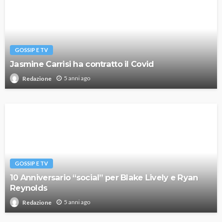
GOSSIP E TV
Jasmine Carrisi ha contratto il Covid
5 anni ago
Redazione
GOSSIP E TV
10 Anniversario “social” per Blake Lively e Ryan
Reynolds
5 anni ago
Redazione