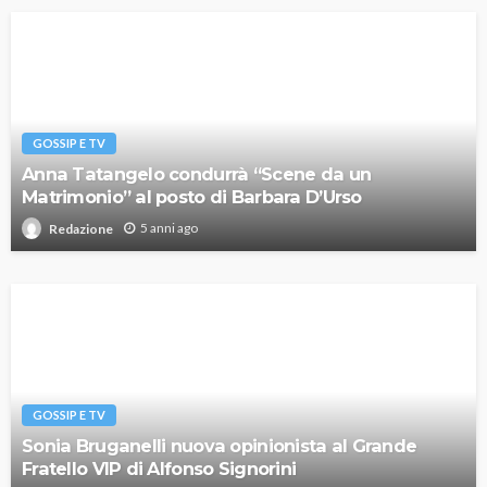
GOSSIP E TV
Anna Tatangelo condurrà “Scene da un
Matrimonio” al posto di Barbara D’Urso
5 anni ago
Redazione
GOSSIP E TV
Sonia Bruganelli nuova opinionista al Grande
Fratello VIP di Alfonso Signorini