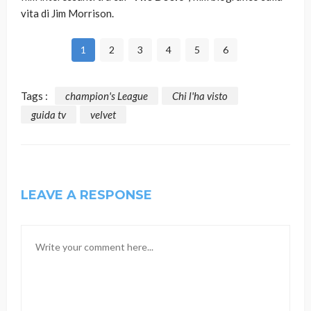
vita di Jim Morrison.
1
2
3
4
5
6
Tags :
champion's League
Chi l'ha visto
guida tv
velvet
LEAVE A RESPONSE