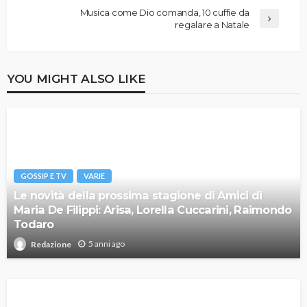
Musica come Dio comanda, 10 cuffie da
regalare a Natale
YOU MIGHT ALSO LIKE
GOSSIP E TV
VARIE
Le novità della prossima stagione di Amici di
Maria De Filippi: Arisa, Lorella Cuccarini, Raimondo
Todaro
5 anni ago
Redazione