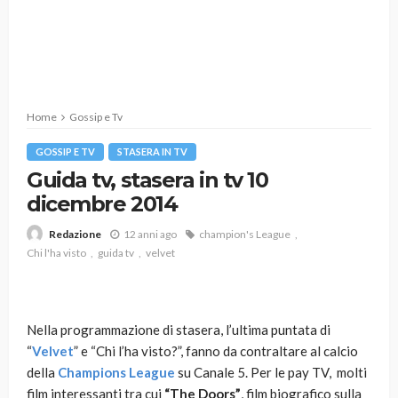
Home
Gossip e Tv
GOSSIP E TV
STASERA IN TV
Guida tv, stasera in tv 10
dicembre 2014
12 anni ago
champion's League
Redazione
Chi l'ha visto
guida tv
velvet
Nella programmazione di stasera, l’ultima puntata di
“
Velvet
” e “Chi l’ha visto?”, fanno da contraltare al calcio
della
Champions League
su Canale 5. Per le pay TV, molti
film interessanti tra cui
“The Doors”
, film biografico sulla