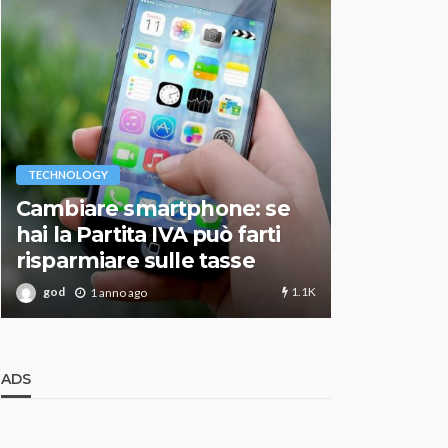
VARIE
TECHNOLOGY
Migliori r
Cambiare smartphone: se
guida agg
hai la Partita IVA può farti
scegliere
risparmiare sulle tasse
perfetto
1.1K
god
god
1 anno ago
1 an
ADS