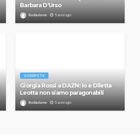
Barbara D’Urso
Redazione
5 anni ago
GOSSIP E TV
Giorgia Rossi a DAZN: Io e Diletta
Leotta non siamo paragonabili
Redazione
5 anni ago