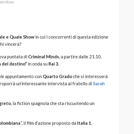
uale Show
le e Quale Show
in cui i concorrenti di questa edizione
AUTO
SPORT
Chi vincerà?
MG alle Final 8 di Coppa
Davis: tennis mondiale e
uova puntata di
Criminal Minds
, a partire dalle 21.10.
passione per
a del destino”
in onda su
Rai 3.
quale
l’automobilismo
tuale appuntamento con
Quarto Grado
che si interesserà
o prato
abbracciano la stessa causa
roporrà un’interessante intervista al fratello di
Sarah
791
587
god
9 mesi ago
greto
, la fiction spagnola che sta riscuotendo un
olombiana
“, il film d’azione proposto da
Italia 1
.