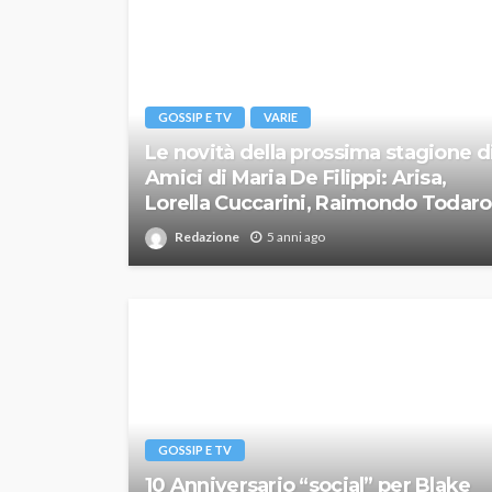
GOSSIP E TV
VARIE
Le novità della prossima stagione d
Amici di Maria De Filippi: Arisa,
Lorella Cuccarini, Raimondo Todaro
Redazione
5 anni ago
GOSSIP E TV
10 Anniversario “social” per Blake