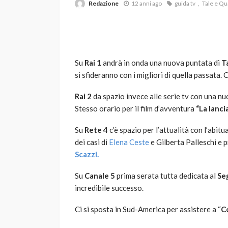
Redazione
12 anni ago
guida tv
Tale e Q
Su
Rai 1
andrà in onda una nuova puntata di
Ta
si sfideranno con i migliori di quella passata. 
Rai 2
da spazio invece alle serie tv con una n
VARIE
Stesso orario per il film d’avventura
“La lanci
Robot tagliaerba: 
Su
Rete 4
c’è spazio per l’attualità con l’abi
scegliere per il tu
dei casi di
Elena Ceste
e Gilberta Palleschi e p
god
1 anno ago
Scazzi.
Su
Canale 5
prima serata tutta dedicata al
Se
incredibile successo.
Ci si sposta in Sud-America per assistere a “
C