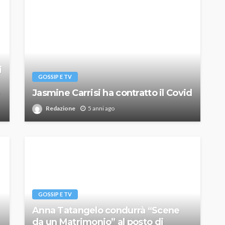
i
GOSSIP E TV
Jasmine Carrisi ha contratto il Covid
Redazione
5 anni ago
GOSSIP E TV
Anna Tatangelo condurrà “Scene
da un Matrimonio” al posto di