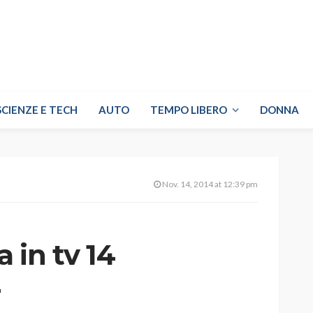
SCIENZE E TECH
AUTO
TEMPO LIBERO
DONNA
Nov. 14, 2014 at 12:39 pm
a in tv 14
4