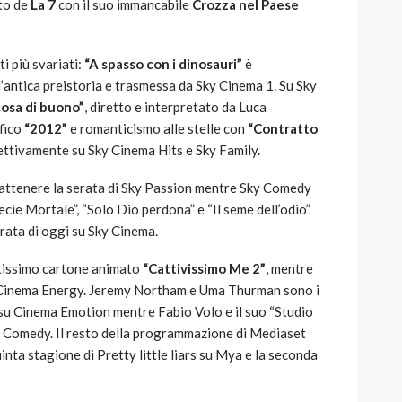
sto de
La 7
con il suo immancabile
Crozza nel Paese
i più svariati:
“A spasso con i dinosauri”
è
’antica preistoria e trasmessa da Sky Cinema 1. Su Sky
osa di buono”
, diretto e interpretato da Luca
ofico
“2012”
e romanticismo alle stelle con
“Contratto
ttivamente su Sky Cinema Hits e Sky Family.
rattenere la serata di Sky Passion mentre Sky Comedy
pecie Mortale”, “Solo Dio perdona” e “Il seme dell’odio”
ata di oggi su Sky Cinema.
ntissimo cartone animato
“Cattivissimo Me 2”
, mentre
Cinema Energy. Jeremy Northam e Uma Thurman sono i
su Cinema Emotion mentre Fabio Volo e il suo “Studio
 Comedy. Il resto della programmazione di Mediaset
inta stagione di Pretty little liars su Mya e la seconda