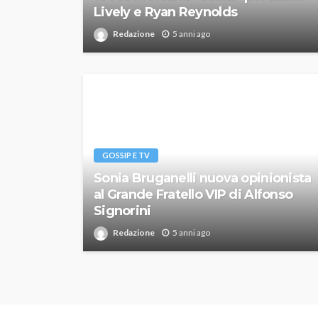
Lively e Ryan Reynolds
Redazione
5 anni ago
GOSSIP E TV
Sonia Bruganelli nuova opinionista
al Grande Fratello VIP di Alfonso
Signorini
Redazione
5 anni ago