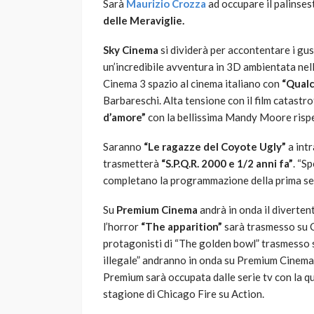
Sarà
Maurizio Crozza
ad occupare il palinse
delle Meraviglie.
Sky Cinema
si dividerà per accontentare i gust
un’incredibile avventura in 3D ambientata nell
Cinema 3 spazio al cinema italiano con
“Qualc
Barbareschi. Alta tensione con il film catastr
d’amore”
con la bellissima Mandy Moore rispe
Saranno
“Le ragazze del Coyote Ugly”
a int
trasmetterà
“S.P.Q.R. 2000 e 1/2 anni fa”
. “S
completano la programmazione della prima ser
Su
Premium Cinema
andrà in onda il diverte
l’horror
“The apparition”
sarà trasmesso su 
protagonisti di “The golden bowl” trasmesso 
illegale” andranno in onda su Premium Cinema
Premium sarà occupata dalle serie tv con la qu
stagione di Chicago Fire su Action.