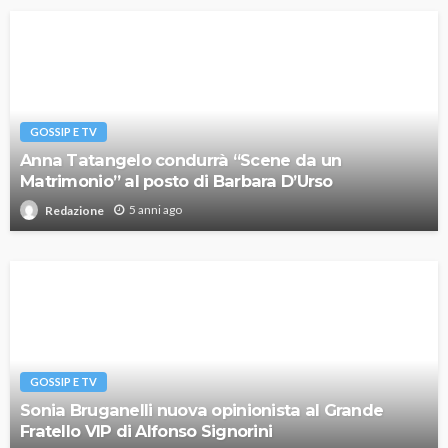
GOSSIP E TV
Anna Tatangelo condurrà “Scene da un
Matrimonio” al posto di Barbara D’Urso
5 anni ago
Redazione
GOSSIP E TV
Sonia Bruganelli nuova opinionista al Grande
Fratello VIP di Alfonso Signorini