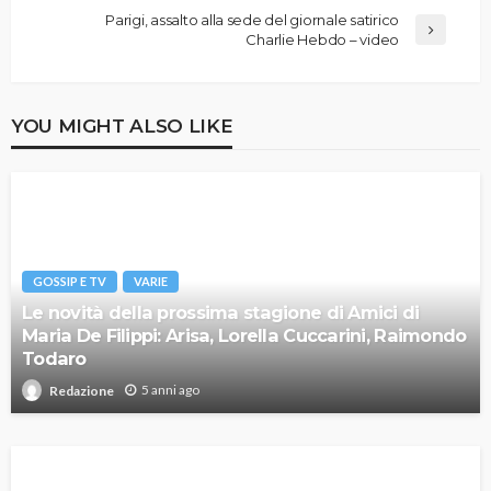
Parigi, assalto alla sede del giornale satirico
Charlie Hebdo – video
YOU MIGHT ALSO LIKE
GOSSIP E TV
VARIE
Le novità della prossima stagione di Amici di
Maria De Filippi: Arisa, Lorella Cuccarini, Raimondo
Todaro
5 anni ago
Redazione