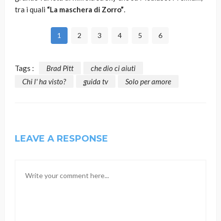
tra i quali
“La maschera di Zorro”
.
1
2
3
4
5
6
Tags :
Brad Pitt
che dio ci aiuti
Chi l' ha visto?
guida tv
Solo per amore
LEAVE A RESPONSE