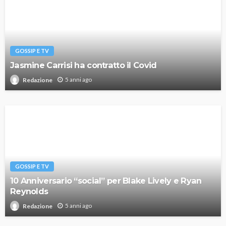
GOSSIP E TV
Jasmine Carrisi ha contratto il Covid
5 anni ago
Redazione
GOSSIP E TV
10 Anniversario “social” per Blake Lively e Ryan
Reynolds
5 anni ago
Redazione