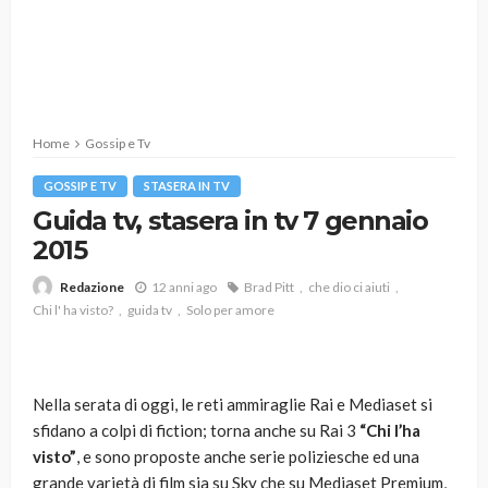
Home
Gossip e Tv
GOSSIP E TV
STASERA IN TV
Guida tv, stasera in tv 7 gennaio
2015
12 anni ago
Brad Pitt
che dio ci aiuti
Redazione
Chi l' ha visto?
guida tv
Solo per amore
Nella serata di oggi, le reti ammiraglie Rai e Mediaset si
sfidano a colpi di fiction; torna anche su Rai 3
“Chi l’ha
visto”
, e sono proposte anche serie poliziesche ed una
grande varietà di film sia su Sky che su Mediaset Premium,