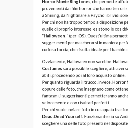
Horror Movie Ringtones
, che permette all’u
provenienti dai film horror che hanno terrori
a Shining, da Nightmare a Psycho i brividi sono
Per chi non ha troppo tempo a disposizione p
quelle di proprio interesse, esistono le cosidde
“Halloween!
” (per iOS). Quest’ultima permett
suggerimenti per mascherarsi in maniera perfet
curiosa torcia, che risulta ideale per i bambin
Ovviamente, Halloween non sarebbe Hallowe
Costumes
sarà possibile scegliere, attraverso 
abiti, procedendo poi al loro acquisto online.
Per quanto riguarda il trucco, invece,
Horror
oppure delle foto, che insegnano come ottener
fantasmi, i suggerimenti permetteranno anche 
velocemente e con risultati perfetti.
Per chi vuole inviare foto in cui appaia tras
Dead:Dead Yourself
. Funzionante sia su Andr
scegliere una delle foto presenti nel dispositiv