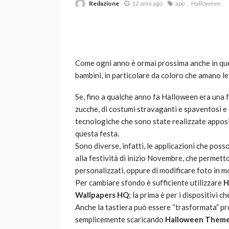
Redazione
12 anni ago
app
Halloween
Come ogni anno è ormai prossima anche in qu
bambini, in particolare da coloro che amano le 
Se, fino a qualche anno fa Halloween era una 
VARIE
zucche, di costumi stravaganti e spaventosi e 
Robot tagliaerba: 
tecnologiche che sono state realizzate apposi
scegliere per il tu
questa festa.
Sono diverse, infatti, le applicazioni che po
god
1 anno ago
alla festività di inizio Novembre, che permetto
personalizzati, oppure di modificare foto in 
Per cambiare sfondo è sufficiente utilizzare
H
Wallpapers HQ
; la prima è per i dispositivi 
Anche la tastiera può essere “trasformata” pro
semplicemente scaricando
Halloween Theme