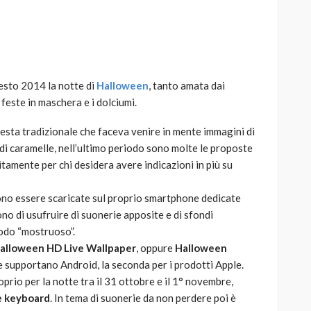
esto 2014 la notte di
Halloween
, tanto amata dai
AUTO
SPORT
feste in maschera e i dolciumi.
MG alle Final 8 di Coppa
Davis: tennis mondiale e
festa tradizionale che faceva venire in mente immagini di
passione per
di caramelle, nell’ultimo periodo sono molte le proposte
quale
l’automobilismo
tamente per chi desidera avere indicazioni in più su
o prato
abbracciano la stessa causa
ssono essere scaricate sul proprio smartphone dedicate
784
579
god
9 mesi ago
no di usufruire di suonerie apposite e di sfondi
modo “mostruoso”.
alloween HD Live Wallpaper
, oppure
Halloween
che supportano Android, la seconda per i prodotti Apple.
prio per la notte tra il 31 ottobre e il 1° novembre,
 keyboard
. In tema di suonerie da non perdere poi è