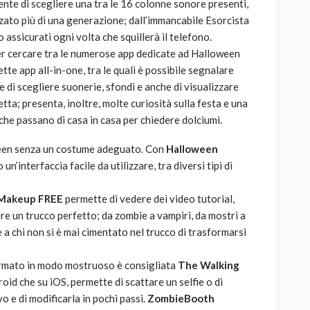
tente di scegliere una tra le 16 colonne sonore presenti,
zzato più di una generazione; dall’immancabile Esorcista
 assicurati ogni volta che squillerà il telefono.
er cercare tra le numerose app dedicate ad Halloween
tte app all-in-one, tra le quali è possibile segnalare
e di scegliere suonerie, sfondi e anche di visualizzare
ta; presenta, inoltre, molte curiosità sulla festa e una
i che passano di casa in casa per chiedere dolciumi.
en senza un costume adeguato. Con
Halloween
un’interfaccia facile da utilizzare, tra diversi tipi di
 Makeup FREE
permette di vedere dei video tutorial,
e un trucco perfetto; da zombie a vampiri, da mostri a
a chi non si è mai cimentato nel trucco di trasformarsi
formato in modo mostruoso è consigliata
The Walking
oid che su iOS, permette di scattare un selfie o di
o e di modificarla in pochi passi.
ZombieBooth