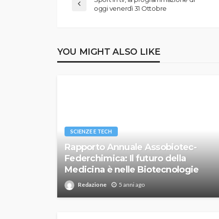
oggi venerdì 31 Ottobre
YOU MIGHT ALSO LIKE
SCIENZE E TECH
Rapporto Annuale Assobiotec-
Federchimica: Il futuro della
Medicina è nelle Biotecnologie
Redazione
5 anni ago