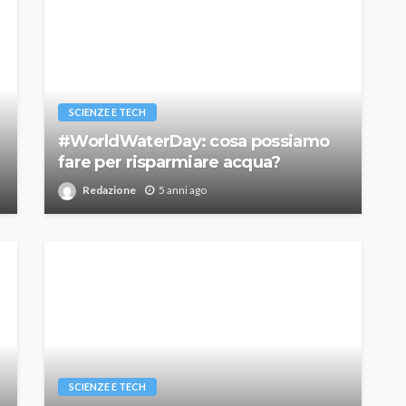
SCIENZE E TECH
#WorldWaterDay: cosa possiamo
fare per risparmiare acqua?
Redazione
5 anni ago
SCIENZE E TECH