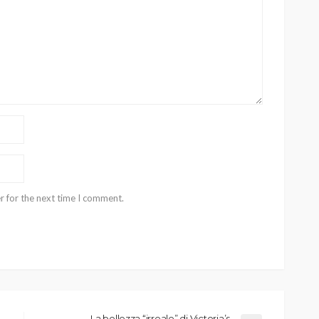
r for the next time I comment.
La bellezza “irreale” di Victoria’s