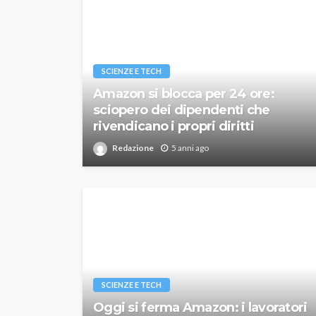
SCIENZE E TECH
Amazon si blocca per 24 ore:
sciopero dei dipendenti che
rivendicano i propri diritti
Redazione
5 anni ago
SCIENZE E TECH
Oggi si ferma Amazon: i lavoratori