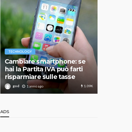
VARIE
TECHNOLOGY
Migliori r
Cambiare smartphone: se
guida agg
hai la Partita IVA può farti
scegliere
risparmiare sulle tasse
perfetto
1.09K
god
god
1 anno ago
1 an
ADS