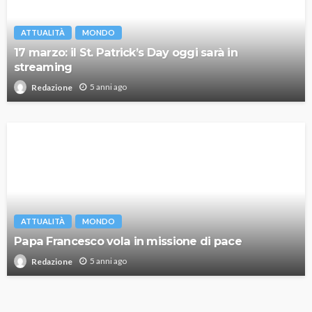
ATTUALITÀ
MONDO
17 marzo: il St. Patrick’s Day oggi sarà in
streaming
5 anni ago
Redazione
ATTUALITÀ
MONDO
Papa Francesco vola in missione di pace
5 anni ago
Redazione