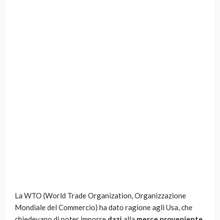
La WTO (World Trade Organization, Organizzazione
Mondiale del Commercio) ha dato ragione agli Usa, che
chiedevano di poter imporre
dazi
alla
merce proveniente