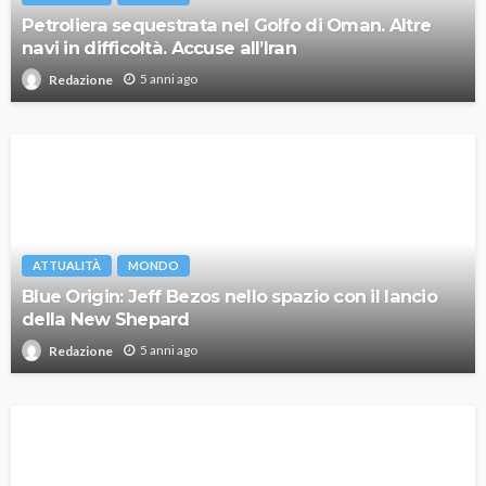
Petroliera sequestrata nel Golfo di Oman. Altre
navi in difficoltà. Accuse all’Iran
5 anni ago
Redazione
ATTUALITÀ
MONDO
Blue Origin: Jeff Bezos nello spazio con il lancio
della New Shepard
5 anni ago
Redazione