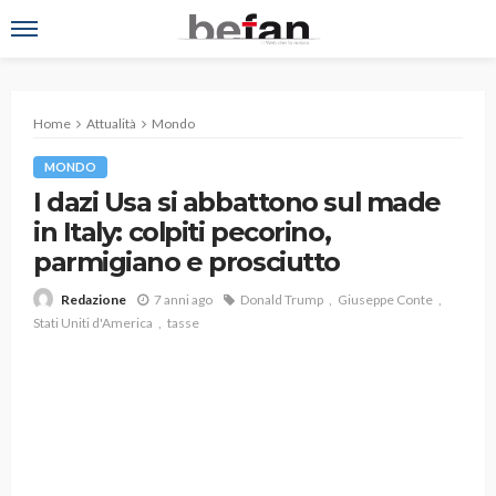
Home
Attualità
Mondo
MONDO
I dazi Usa si abbattono sul made
in Italy: colpiti pecorino,
parmigiano e prosciutto
7 anni ago
Donald Trump
Giuseppe Conte
Redazione
Stati Uniti d'America
tasse