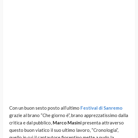
Con un buon sesto posto all’ultimo
Festival di Sanremo
grazie al brano “Che giorno è”, brano apprezzatissimo dalla
critica e dal pubblico,
Marco Masini
presenta attraverso
questo buon viatico il suo ultimo lavoro, “Cronologia”,
quello in cui il cantautore fiorentino mette a nudo la