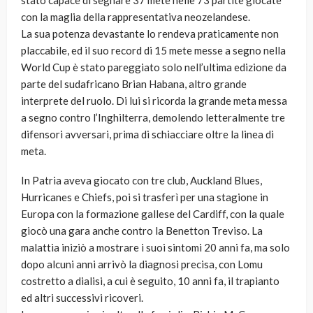
stato capace di segnare 37 mete nelle 73 partite giocate
con la maglia della rappresentativa neozelandese.
La sua potenza devastante lo rendeva praticamente non
placcabile, ed il suo record di 15 mete messe a segno nella
World Cup è stato pareggiato solo nell’ultima edizione da
parte del sudafricano Brian Habana, altro grande
interprete del ruolo. Di lui si ricorda la grande meta messa
a segno contro l’Inghilterra, demolendo letteralmente tre
difensori avversari, prima di schiacciare oltre la linea di
meta.
In Patria aveva giocato con tre club, Auckland Blues,
Hurricanes e Chiefs, poi si trasferì per una stagione in
Europa con la formazione gallese del Cardiff, con la quale
giocò una gara anche contro la Benetton Treviso. La
malattia iniziò a mostrare i suoi sintomi 20 anni fa, ma solo
dopo alcuni anni arrivò la diagnosi precisa, con Lomu
costretto a dialisi, a cui è seguito, 10 anni fa, il trapianto
ed altri successivi ricoveri.