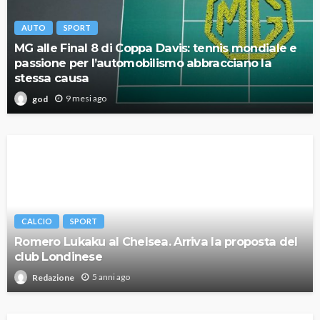
AUTO
SPORT
MG alle Final 8 di Coppa Davis: tennis mondiale e
passione per l’automobilismo abbracciano la
stessa causa
9 mesi ago
god
CALCIO
SPORT
Romero Lukaku al Chelsea. Arriva la proposta del
club Londinese
5 anni ago
Redazione