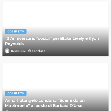
GOSSIP E TV
10 Anniversario “social” per Blake Lively e Ryan
Reynolds
5 anni ago
Redazione
GOSSIP E TV
Anna Tatangelo condurrà “Scene da un
Matrimonio” al posto di Barbara D’Urso