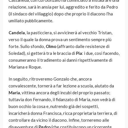
Castañeda, con cui Gonzalo ha cominciato a instaurare una
relazione, sarà in ansia per lui, aggredito e ferito da Pedro
(il sindaco del villaggio) dopo che proprio il diacono l’ha
umiliato pubblicamente.
Candela
, la pasticciera, si avvicinerà al vecchio Tristan,
verso il quale la donna prova un sentimento sempre più
forte. Sullo sfondo,
Olmo
(affranto dalle resistenze di
Soledad), si getterà tra le braccia di
Pia
: i due, così facendo,
consumeranno il tradimento ai danni rispettivamente di
Mariana e Roque.
In seguito, ritroveremo Gonzalo che, ancora
convalescente, tornerà a far lezione a scuola, aiutato da
Maria
, vittima ancora degli incubi del proprio passato;
tuttavia don Fernando, il fidanzato di Maria, non vedrà di
buon occhio la cosa e, nutrendo già dei sospetti,
incaricherà donna Francisca, ricca proprietaria terriera, di
controllare da vicino il diacono. Infine, torneremo alle
disavventure di
Pedro
(che costituiscono un ricorrente