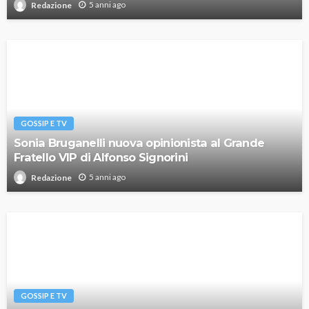
5 anni ago
Redazione
GOSSIP E TV
Sonia Bruganelli nuova opinionista al Grande
Fratello VIP di Alfonso Signorini
5 anni ago
Redazione
GOSSIP E TV