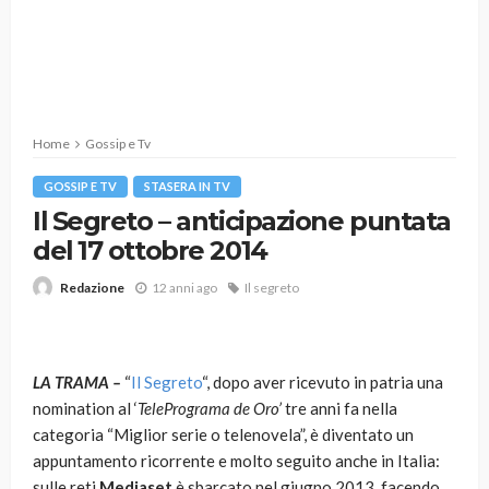
Home
Gossip e Tv
GOSSIP E TV
STASERA IN TV
Il Segreto – anticipazione puntata
del 17 ottobre 2014
12 anni ago
Il segreto
Redazione
LA TRAMA –
“
Il Segreto
“, dopo aver ricevuto in patria una
nomination al ‘
TelePrograma de Oro’
tre anni fa nella
categoria “Miglior serie o telenovela”, è diventato un
appuntamento ricorrente e molto seguito anche in Italia:
sulle reti
Mediaset
è sbarcato nel giugno 2013, facendo