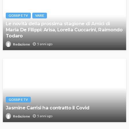
GOSSIP E TV
VARIE
Le novità della prossima stagione di Amici di
Maria De Filippi: Arisa, Lorella Cuccarini, Raimondo
Todaro
5 anni ago
Redazione
GOSSIP E TV
Jasmine Carrisi ha contratto il Covid
5 anni ago
Redazione