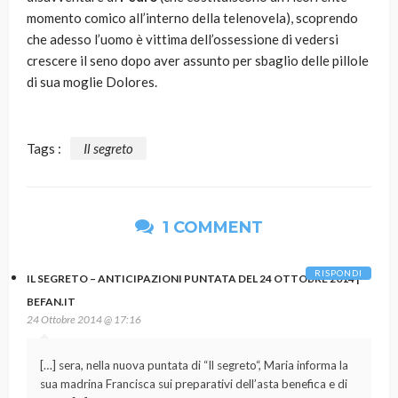
momento comico all’interno della telenovela), scoprendo
che adesso l’uomo è vittima dell’ossessione di vedersi
crescere il seno dopo aver assunto per sbaglio delle pillole
di sua moglie Dolores.
Tags :
Il segreto
1 COMMENT
RISPONDI
IL SEGRETO – ANTICIPAZIONI PUNTATA DEL 24 OTTOBRE 2014 |
BEFAN.IT
24 Ottobre 2014 @ 17:16
[…] sera, nella nuova puntata di “Il segreto“, Maria informa la
sua madrina Francisca sui preparativi dell’asta benefica e di