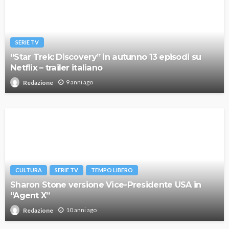
SERIE TV
“Star Trek: Discovery” in autunno 13 episodi su
Netflix – trailer italiano
9 anni ago
Redazione
CULTURA
SERIE TV
TEMPO LIBERO
Sharon Stone versione Vice-Presidente USA in
“Agent X”
10 anni ago
Redazione