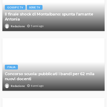
GOSSIP E TV
SERIE TV
Il finale shock di Montalbano: spunta l’amante
Antonia
5 anni ago
Redazione
ITALIA
Concorso scuola: pubblicati i bandi per 62 mila
nuovi docenti
6 anni ago
Redazione