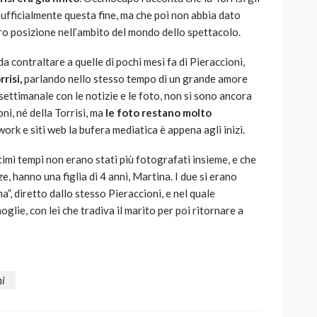
ufficialmente questa fine, ma che poi non abbia dato
oro posizione nell’ambito del mondo dello spettacolo.
a contraltare a quelle di pochi mesi fa di Pieraccioni,
risi,
parlando nello stesso tempo di un grande amore
l settimanale con le notizie e le foto, non si sono ancora
ni, né della Torrisi, ma
le foto restano molto
ork e siti web la bufera mediatica è appena agli inizi.
timi tempi non erano stati più fotografati insieme, e che
, hanno una figlia di 4 anni, Martina. I due si erano
ma”, diretto dallo stesso Pieraccioni, e nel quale
lie, con lei che tradiva il marito per poi ritornare a
ni