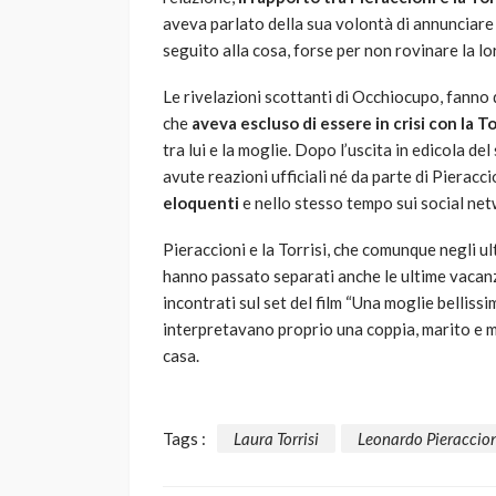
aveva parlato della sua volontà di annunciare 
seguito alla cosa, forse per non rovinare la l
Le rivelazioni scottanti di Occhiocupo, fanno d
che
aveva escluso di essere in crisi con la Tor
tra lui e la moglie. Dopo l’uscita in edicola de
avute reazioni ufficiali né da parte di Pieraccio
eloquenti
e nello stesso tempo sui social netw
Pieraccioni e la Torrisi, che comunque negli ul
hanno passato separati anche le ultime vacanze
incontrati sul set del film “Una moglie bellissi
interpretavano proprio una coppia, marito e mog
casa.
Tags :
Laura Torrisi
Leonardo Pieraccio