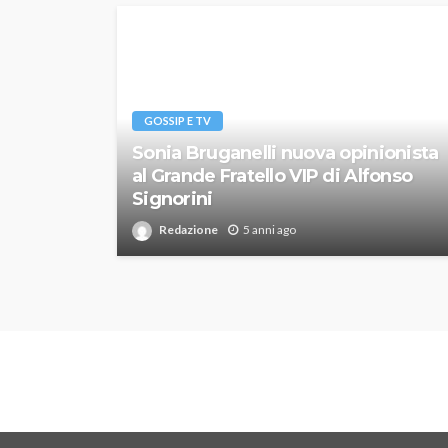
GOSSIP E TV
Sonia Bruganelli nuova opinionista
al Grande Fratello VIP di Alfonso
Signorini
Redazione
5 anni ago