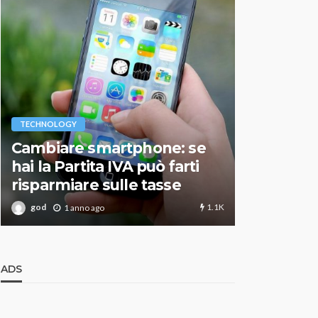
VARIE
TECHNOLOGY
Migliori r
Cambiare smartphone: se
guida agg
hai la Partita IVA può farti
scegliere
risparmiare sulle tasse
perfetto
1.1K
god
god
1 anno ago
1 an
ADS