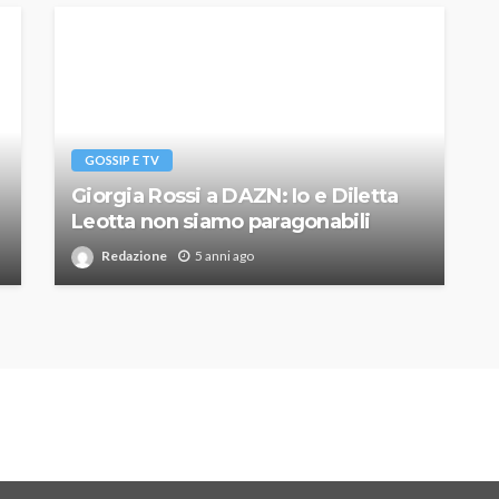
GOSSIP E TV
Giorgia Rossi a DAZN: Io e Diletta
Leotta non siamo paragonabili
Redazione
5 anni ago