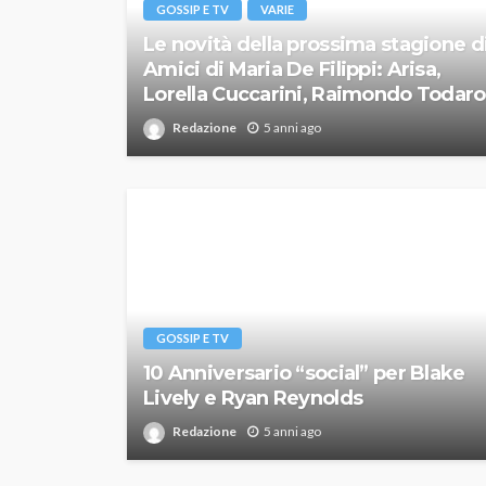
GOSSIP E TV
VARIE
Le novità della prossima stagione d
Amici di Maria De Filippi: Arisa,
Lorella Cuccarini, Raimondo Todaro
Redazione
5 anni ago
GOSSIP E TV
10 Anniversario “social” per Blake
Lively e Ryan Reynolds
Redazione
5 anni ago