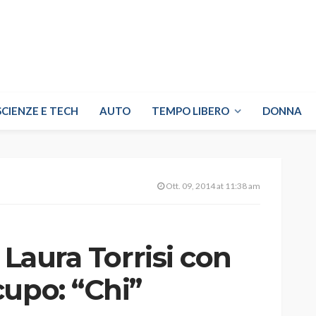
SCIENZE E TECH
AUTO
TEMPO LIBERO
DONNA
Ott. 09, 2014 at 11:38 am
 Laura Torrisi con
cupo: “Chi”