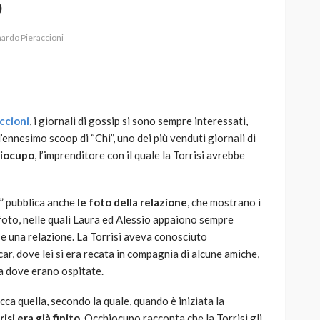
o
ardo Pieraccioni
AUTO
SPORT
MG alle Final 8 di Coppa
ccioni
, i giornali di gossip si sono sempre interessati,
Davis: tennis mondiale e
’ennesimo scoop di “Chi”, uno dei più venduti giornali di
passione per
hiocupo
, l’imprenditore con il quale la Torrisi avrebbe
quale
l’automobilismo
o prato
abbracciano la stessa causa
i” pubblica anche
le foto della relazione
, che mostrano i
786
583
god
9 mesi ago
foto, nelle quali Laura ed Alessio appaiono sempre
sse una relazione. La Torrisi aveva conosciuto
, dove lei si era recata in compagnia di alcune amiche,
era dove erano ospitate.
icca quella, secondo la quale, quando è iniziata la
isi era già finito
. Occhiocupo racconta che la Torrisi gli