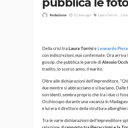
pubblica le fot
Redazione
12 anni ago
Laura Torrisi
Leon
Della crisi tra
Laura Torrisi
e
Leonardo Piera
con indiscrezioni, mai confermate. Ora arriva l
VARIE
gossip, che pubblica le parole di
Alessio Occ
Robot tagliaerba: 
tradito, lo scorso anno, il marito.
scegliere per il tu
Oltre alle dichiarazioni dell’imprenditore, “Ch
god
1 anno ago
due mentre si abbracciano e si baciano. Dalle 
sorridenti, sembra proprio che tra i due ci fo
Occhiocupo durante una vacanza in Madagascar
e lui era il direttore della struttura alberghi
Tra le varie dichiarazioni dell’imprenditore sp
relazione,
il rapporto tra Pieraccioni e la Torr