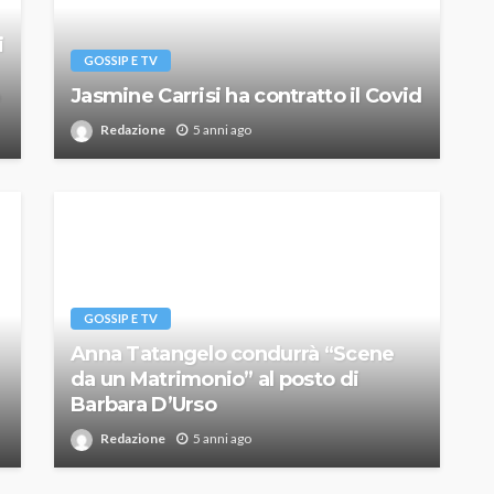
i
GOSSIP E TV
Jasmine Carrisi ha contratto il Covid
Redazione
5 anni ago
GOSSIP E TV
Anna Tatangelo condurrà “Scene
da un Matrimonio” al posto di
Barbara D’Urso
Redazione
5 anni ago