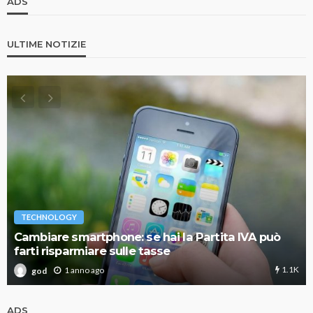
ADS
ULTIME NOTIZIE
TECHNOLOGY
Cambiare smartphone: se hai la Partita IVA può
farti risparmiare sulle tasse
1.1K
1 anno ago
god
ADS