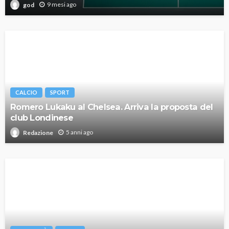
9 mesi ago
god
CALCIO
SPORT
Romero Lukaku al Chelsea. Arriva la proposta del
club Londinese
5 anni ago
Redazione