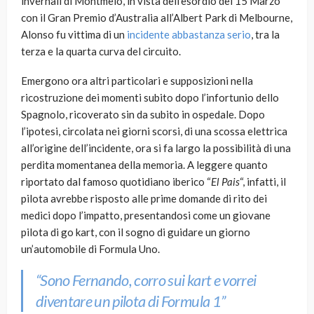
invernali di Montmelò, in vista dell’esordio del 15 Marzo
con il Gran Premio d’Australia all’Albert Park di Melbourne,
Alonso fu vittima di un
incidente abbastanza serio
, tra la
terza e la quarta curva del circuito.
Emergono ora altri particolari e supposizioni nella
ricostruzione dei momenti subito dopo l’infortunio dello
Spagnolo, ricoverato sin da subito in ospedale. Dopo
l’ipotesi, circolata nei giorni scorsi, di una scossa elettrica
all’origine dell’incidente, ora si fa largo la possibilità di una
perdita momentanea della memoria. A leggere quanto
riportato dal famoso quotidiano iberico “
El Pais
“, infatti, il
pilota avrebbe risposto alle prime domande di rito dei
medici dopo l’impatto, presentandosi come un giovane
pilota di go kart, con il sogno di guidare un giorno
un’automobile di Formula Uno.
“Sono Fernando, corro sui kart e vorrei
diventare un pilota di Formula 1”