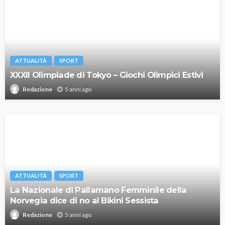
ATTUALITÀ
SPORT
XXXII Olimpiade di Tokyo – Giochi Olimpici Estivi
5 anni ago
Redazione
ATTUALITÀ
SPORT
La Nazionale di Pallamano Femminile della
Norvegia dice di no al Bikini Sessista
5 anni ago
Redazione