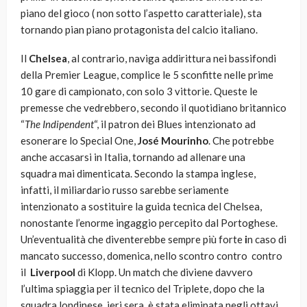
piano del gioco ( non sotto l’aspetto caratteriale), sta
tornando pian piano protagonista del calcio italiano.
Il
Chelsea
, al contrario, naviga addirittura nei bassifondi
della Premier League, complice le 5 sconfitte nelle prime
10 gare di campionato, con solo 3 vittorie. Queste le
premesse che vedrebbero, secondo il quotidiano britannico
“
The Indipendent
“, il patron dei Blues intenzionato ad
esonerare lo Special One,
José Mourinho
. Che potrebbe
anche accasarsi in Italia, tornando ad allenare una
squadra mai dimenticata. Secondo la stampa inglese,
infatti, il miliardario russo sarebbe seriamente
intenzionato a sostituire la guida tecnica del Chelsea,
nonostante l’enorme ingaggio percepito dal Portoghese.
Un’eventualità che diventerebbe sempre più forte
i
n caso di
mancato successo, domenica, nello scontro contro contro
il
Liverpool
di Klopp. Un match che diviene davvero
l’ultima spiaggia per il tecnico del Triplete, dopo che la
squadra londinese, ieri sera, è stata eliminata negli ottavi