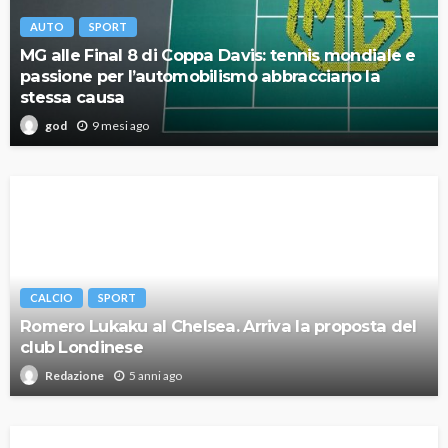
AUTO
SPORT
MG alle Final 8 di Coppa Davis: tennis mondiale e
passione per l’automobilismo abbracciano la
stessa causa
9 mesi ago
god
CALCIO
SPORT
Romero Lukaku al Chelsea. Arriva la proposta del
club Londinese
5 anni ago
Redazione