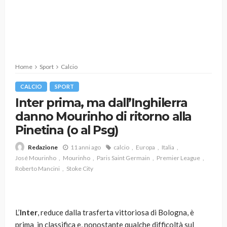
Home
Sport
Calcio
CALCIO
SPORT
Inter prima, ma dall’Inghilerra
danno Mourinho di ritorno alla
Pinetina (o al Psg)
11 anni ago
calcio
Europa
Italia
Redazione
José Mourinho
Mourinho
Paris Saint Germain
Premier League
Roberto Mancini
Stoke City
L’
Inter
, reduce dalla trasferta vittoriosa di Bologna, è
prima in classifica e, nonostante qualche difficoltà sul