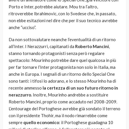
Porto e Inter, potrebbe aiutare. Mou tra l’altro,
ritroverebbe Ibrahimovic, con lo Svedese che, in passato,
non ebbe esitazioni nel dire che per il suo tecnico avrebbe
anche “ucciso”.
Da non sottovalutare neanche l’eventualità di un ritorno
all’Inter. I Nerazzurri, capitanati da
Roberto Mancini
,
stanno tornando protagonisti senza però regalare
spettacolo: Mourinho potrebbe dare quel qualcosa in più
per far tornare l’Inter protagonista non solo in Italia, ma
anche in Europa. I segnali di un ritorno dello Special One
sono tanti: i tifosi lo adorano, e lo stesso Mourinho ha di
recente ammesso
la certezza di un suo futuro ritorno in
nerazzurro
. Inoltre, Mourinho andrebbe a sostituire
Roberto Mancini, proprio come accaduto nel 2008-2009.
L’entourage del Portoghese avrebbe già sondato il terreno
con il presidente Thohir, ma il nodo rimarrebbe come
sempre
quello economico
: il Portoghese guadagna 10