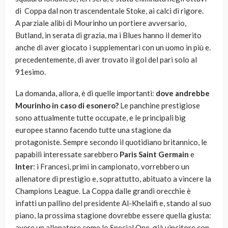
di Coppa dal non trascendentale Stoke, ai calci di rigore.
A parziale alibi di Mourinho un portiere avversario,
Butland, in serata di grazia, ma i Blues hanno il demerito
anche di aver giocato i supplementari con un uomo in più e.
precedentemente, di aver trovato il gol del pari solo al
91esimo.
La domanda, allora, è di quelle importanti:
dove andrebbe
Mourinho in caso di esonero?
Le panchine prestigiose
sono attualmente tutte occupate, e le principali big
europee stanno facendo tutte una stagione da
protagoniste. Sempre secondo il quotidiano britannico, le
papabili interessate sarebbero
Paris Saint Germain
e
Inter
: i Francesi, primi in campionato, vorrebbero un
allenatore di prestigio e, soprattutto, abituato a vincere la
Champions League. La Coppa dalle grandi orecchie è
infatti un pallino del presidente Al-Khelaifi e, stando al suo
piano, la prossima stagione dovrebbe essere quella giusta:
avere un allenatore come lo Special One, già vincitore con