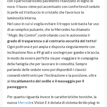
con il particolarissimo pavimento realizzato in legno di
noce. Il lusso viene poi accentuato con confortevoli sedute
in pelle ed il tettuccio in cristallo che favorisce la
luminosità interna.
Nel caso in cui si voglia evitare il troppo sole basta far uso
di un semplice pulsante, che la Mercedes ha chiamato
“
Magic Sky Control
“, controllando così in autonomia il
grado di trasparenza o al contrario oscurità del tetto!
Ogni poltrona è poi ampia e disposta singolarmente con
inclinazione fino a 49 gradi e sostegni per gambe e braccia,
in modo da essere perfette sia per viaggiare in compagnia
della famiglia che per lavorare in comodità. Sempre
parlando delle sedute sono poi disponibili i classici
comandi elettronici per l’inclinazione e la posizione, oltre
al
riscaldamento del sedile e il massaggio per il
passeggero
.
Per quanto riguarda invece le caratteristiche tecniche, la
nuova
Mercede
s Vision E è dotata di sistema ibrido plug-in