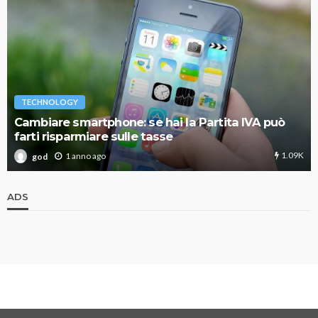
TECHNOLOGY
Cambiare smartphone: se hai la Partita IVA può
farti risparmiare sulle tasse
1.09K
1 anno ago
god
ADS