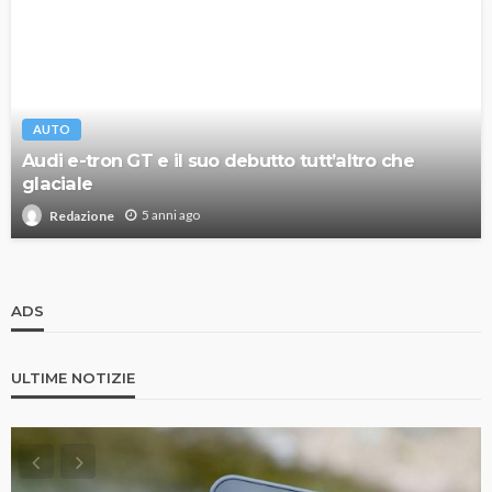
AUTO
Audi e-tron GT e il suo debutto tutt’altro che
glaciale
5 anni ago
Redazione
ADS
ULTIME NOTIZIE