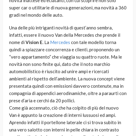
novità inattese ed eclatanti, con cui scoprire non solo
super car o utilitarie di nuova generazioni, ma novità a 360
gradi nel mondo delle auto.
Una delle più intriganti novità di quest’anno sembra,
infatti, essere il nuovo Van della Mercedes che prende il
nome di
Vision E
. La
Mercedes
con tale modello torna
quindi a spiazzare concorrenza e clienti, proponendo un
“vero appartamento” che viaggia su quattro ruote. Ma le
novità non sono finite qui, dato che il noto marchio
automobilistico è riuscito ad unire ampi e ricercati
ambienti al rispetto dell’ambiente. La nuova concept viene
presentata quindi con emissioni davvero contenute, ma in
compagnia di appendici aerodinamiche, oltre a paraurti con
prese d’aria e cerchi da 20 pollici.
Come già accennato, ciò che ha colpito di più del nuovo
Van è appunto la creazione di interni lussuosi ed ampi.
Aprendo infatti il portellone laterale ci si trova subito in
una vero salotto con interni in pelle chiara in contrasto