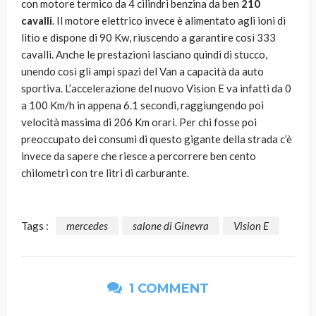
con motore termico da 4 cilindri benzina da ben
210
cavalli
. Il motore elettrico invece è alimentato agli ioni di
litio e dispone di 90 Kw, riuscendo a garantire così 333
cavalli. Anche le prestazioni lasciano quindi di stucco,
unendo così gli ampi spazi del Van a capacità da auto
sportiva. L’accelerazione del nuovo Vision E va infatti da 0
a 100 Km/h in appena 6.1 secondi, raggiungendo poi
velocità massima di 206 Km orari. Per chi fosse poi
preoccupato dei consumi di questo gigante della strada c’è
invece da sapere che riesce a percorrere ben cento
chilometri con tre litri di carburante.
Tags :
mercedes
salone di Ginevra
Vision E
1 COMMENT