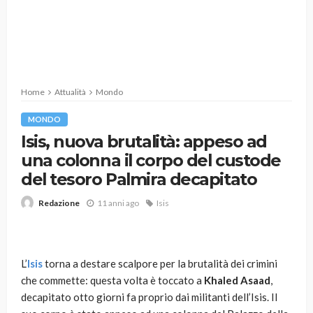
Home
Attualità
Mondo
MONDO
Isis, nuova brutalità: appeso ad
una colonna il corpo del custode
del tesoro Palmira decapitato
11 anni ago
Isis
Redazione
L’
Isis
torna a destare scalpore per la brutalità dei crimini
che commette: questa volta è toccato a
Khaled Asaad
,
decapitato otto giorni fa proprio dai militanti dell’Isis. Il