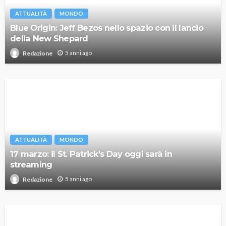
ATTUALITÀ
MONDO
Blue Origin: Jeff Bezos nello spazio con il lancio
della New Shepard
5 anni ago
Redazione
ATTUALITÀ
MONDO
17 marzo: il St. Patrick’s Day oggi sarà in
streaming
5 anni ago
Redazione