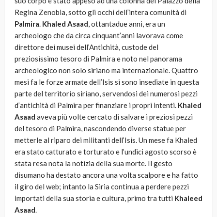
suo corpo è stato appeso ad una colonna del Palazzo della
Regina Zenobia, sotto gli occhi dell’intera comunità di
Palmira
.
Khaled Asaad
, ottantadue anni, era un
archeologo che da circa cinquant’anni lavorava come
direttore dei musei dell’Antichità, custode del
preziosissimo tesoro di Palmira e noto nel panorama
archeologico non solo siriano ma internazionale. Quattro
mesi fa le forze armate dell’Isis si sono insediate in questa
parte del territorio siriano, servendosi dei numerosi pezzi
d’antichità di Palmira per finanziare i propri intenti.
Khaled
Asaad
aveva più volte cercato di salvare i preziosi pezzi
del tesoro di Palmira, nascondendo diverse statue per
metterle al riparo dei militanti dell’Isis. Un mese fa Khaled
era stato catturato e torturato e l’undici agosto scorso è
stata resa nota la notizia della sua morte. Il gesto
disumano ha destato ancora una volta scalpore e ha fatto
il giro del web; intanto la Siria continua a perdere pezzi
importati della sua storia e cultura, primo tra tutti
Khaleed
Asaad
.