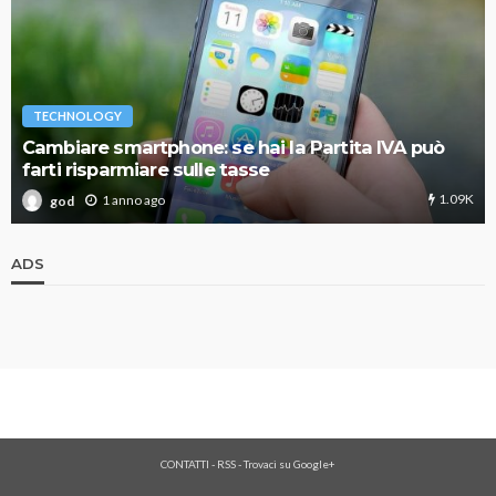
TECHNOLOGY
Cambiare smartphone: se hai la Partita IVA può
farti risparmiare sulle tasse
1.09K
1 anno ago
god
ADS
CONTATTI
-
RSS
-
Trovaci su Google+