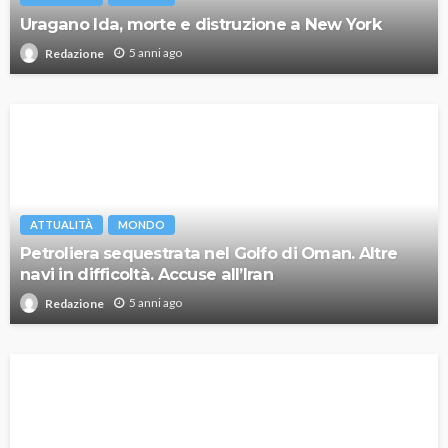
Uragano Ida, morte e distruzione a New York
5 anni ago
Redazione
ATTUALITÀ
MONDO
Petroliera sequestrata nel Golfo di Oman. Altre
navi in difficoltà. Accuse all’Iran
5 anni ago
Redazione