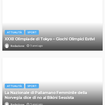
ATTUALITÀ
SPORT
XXXII Olimpiade di Tokyo – Giochi Olimpici Estivi
5 anni ago
Redazione
ATTUALITÀ
SPORT
La Nazionale di Pallamano Femminile della
Norvegia dice di no al Bikini Sessista
5 anni ago
Redazione