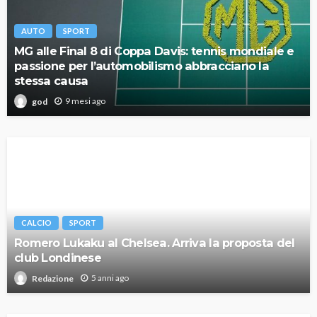
AUTO
SPORT
MG alle Final 8 di Coppa Davis: tennis mondiale e
passione per l’automobilismo abbracciano la
stessa causa
9 mesi ago
god
CALCIO
SPORT
Romero Lukaku al Chelsea. Arriva la proposta del
club Londinese
5 anni ago
Redazione