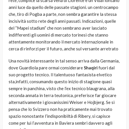
rete, complice la scarsa vena di Llorente e un Vidal lontano
anni luce da quello delle passate stagioni. un centrocampo
che, tiro di Pogba a parte, non sembra garantire la stessa
incisività sotto rete degli anni passati. Indicazioni, quelle
del “Mapei stadium” che non sembrano aver lasciato
indifferenti gli uomini di mercato torinesi che stanno
attentamente monitorando il mercato internazionale in
cerca di rinforzi per il futuro, anche sul versante arretrato
Una novità interessante in tal senso arriva dalla Germania,
dove Guardiola pare ormai considerare
Shaqiri
fuori dal
suo progetto tecnico. Il talentuoso fantasista elvetico
sta,infatti, consumando questo inizio di stagione quasi
sempre in panchina, visto che l’ex tecnico blaugrana, alla
seconda annata in terra teutonica, preferisce far giocare
alternativamente i giovanissimi Weiser e Hojbjerg. Se si
pensa che lo Svizzero non ha praticamente mai trovato
spazio nonostante l’indisponibiltà di Ribery, si capisce
come per lui l’avventura in Baviera sembri davvero agli